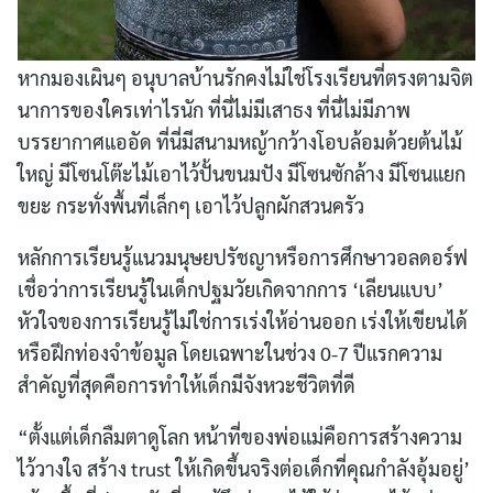
หากมองเผินๆ อนุบาลบ้านรักคงไม่ใช่โรงเรียนที่ตรงตามจิต
นาการของใครเท่าไรนัก ที่นี่ไม่มีเสาธง ที่นี่ไม่มีภาพ
บรรยากาศแออัด ที่นี่มีสนามหญ้ากว้างโอบล้อมด้วยต้นไม้
ใหญ่ มีโซนโต๊ะไม้เอาไว้ปั้นขนมปัง มีโซนซักล้าง มีโซนแยก
ขยะ กระทั่งพื้นที่เล็กๆ เอาไว้ปลูกผักสวนครัว
หลักการเรียนรู้แนวมนุษยปรัชญาหรือการศึกษาวอลดอร์ฟ
เชื่อว่าการเรียนรู้ในเด็กปฐมวัยเกิดจากการ ‘เลียนแบบ’
หัวใจของการเรียนรู้ไม่ใช่การเร่งให้อ่านออก เร่งให้เขียนได้
หรือฝึกท่องจำข้อมูล โดยเฉพาะในช่วง 0-7 ปีแรกความ
สำคัญที่สุดคือการทำให้เด็กมีจังหวะชีวิตที่ดี
“ตั้งแต่เด็กลืมตาดูโลก หน้าที่ของพ่อแม่คือการสร้างความ
ไว้วางใจ สร้าง trust ให้เกิดขึ้นจริงต่อเด็กที่คุณกำลังอุ้มอยู่’