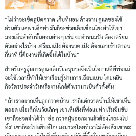
“ไม่ว่าจะเช็ดถูปัดกวาด เก็บที่นอน ล้างจาน ดูแลของใช้
ส่วนตัว แค่พาเด็กทำ มันก็จะช่วยเด็กเชื่อมโยงทำให้เขา
มองเห็นลำดับขั้นตอนต่างๆ เช่น จะทำขนมปัง ต้องเตรียม
ตัวอย่างไรบ้าง เตรียมแป้ง ต้องนวดแป้ง ต้องเอาเข้าเตาอบ
กี่นาที นี่คืองานที่เกิดขึ้นได้ในบ้าน”
สำหรับครูอุ้ยการดูแลเด็กวัยอนุบาลจึงเป็นโอกาสดีที่พ่อแม่
จะใช้เวลานี้ทำให้เขาเรียนรู้ผ่านการเลียนแบบ โดยหยิบ
กิจวัตรประจำวันหรืองานใกล้ตัวเรามาเป็นตัวตั้งต้น
“ถ้าเราอยากเห็นลูกกวาดบ้าน เราก็แค่กวาดบ้านให้เขาเห็น
ตลอด เมื่อเด็กในวัยเล็กๆ เขาเห็นสิ่งที่พ่อแม่ทำ เริ่มซึมซับ
เขาก็จะจดจำได้ว่า ‘อ๋อ กวาดฝุ่นออกมาแล้วต้องโกยผงไป
ทิ้ง’ เขาก็จะไปหยิบที่โกยผงมารอโดยที่เราไม่ต้องสั่ง เขาจะ
เลียนแบบเรา ทำในสิ่งที่เราทำ แต่ถ้าชี้นิ้วสั่ง เขาก็จะเลียน