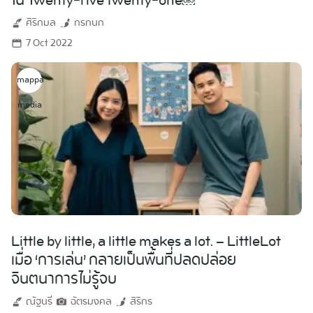
ใน Twenty-five twenty-one￼
ศิริกมล
กรกนก
7 Oct 2022
mappa
media
Little by little, a little makes a lot. – LittleLot
เมื่อ ‘การเล่น’ กลายเป็นพื้นที่ปลดปล่อย
จินตนาการไม่รู้จบ
ณัฐนรี
ฉัตรมงคล
สิริกร