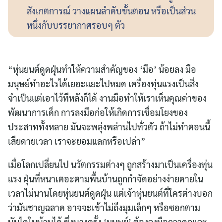
สังเกตการณ์ วางแผนลำดับขั้นตอน หรือเป็นส่วน
หนึ่งกับบรรยากาศรอบๆ ตัว
“หุ่นยนต์ดูดฝุ่นทำให้ความสำคัญของ ‘มือ’ น้อยลง มือ
มนุษย์ทำอะไรได้เยอะแยะไปหมด เครื่องทุ่นแรงเป็นสิ่ง
จำเป็นแต่เอาไว้ทีหลังก็ได้ งานมือทำให้เราเห็นคุณค่าของ
พัฒนาการเด็ก การลงมือก่อให้เกิดการเชื่อมโยงของ
ประสาททั้งหลาย มันจะพลุ่งพล่านไปทั่วตัว ถ้าไม่ทำตอนนี้
เสียดายเวลา เราจะยอมแลกหรือเปล่า”
เมื่อโลกเปลี่ยนไป นวัตกรรมต่างๆ ถูกสร้างมาเป็นเครื่องทุ่น
แรง ฝุ่นที่หนาเตอะตามพื้นบ้านถูกกำจัดอย่างง่ายดายใน
เวลาไม่นานโดยหุ่นยนต์ดูดฝุ่น แต่เจ้าหุ่นยนต์ที่ใครต่างบอก
ว่ามันชาญฉลาด อาจจะเข้าไม่ถึงมุมเล็กๆ หรือซอกตาม
บันไดในบ้านได้ ซึ่งบางครั้ง ‘มนุษย์’ ต้องลงมือกวาดถูและ