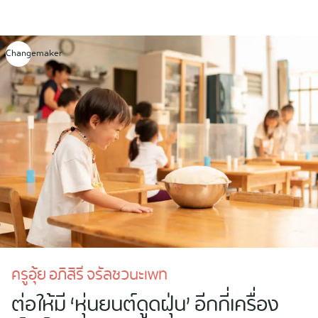
Skip
to
content
Changemaker
ครูอุ้ย อภิสิรี จรัลชวนะเพท
ต่อให้มี ‘หุ่นยนต์ดูดฝุ่น’ อีกกี่เครื่อง