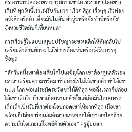
สร้างพื้นที่ปลอดภัยที่เขารู้สึกว่าเขาได้ใช้ร่างกายได้อย่าง
เต็มที่ ทุกวันนี้เราเร่งรีบกันมาก ‘เร็วๆ สิลูก เร็วๆๆ เร็วท่อง
หนังสือหรือยัง เดี๋ยวมันไม่ทัน ทำนู่นหรือยัง ทำนี่หรือยัง’
จังหวะชีวิตมันก็เพี้ยนหมด”
การเรียนรู้ในแบบมนุษยปรัชญาจะชวนเด็กให้หันกลับไป
เตรียมตัวด้านทักษะ ไม่ใช่การอัดแน่นหรือเร่งรีบบรรจุ
ข้อมูล
“สักวันหนึ่งเขาต้องเติบโตไปเผชิญโลก เขาต้องดูแลตัวเอง
เรามาเตรียมความพร้อม ทำอย่างไรไม่ให้เขากลัว ทำให้เขา
trust โลก พ่อแม่ระมัดระวังเขาให้ดีที่สุด พอถึงเวลาก็ปล่อย
ให้เขาเติบโต ถ้าเขาเกิดความกลัวตั้งแต่เด็กมันโอเคเหรอ
เด็กเล็กเป็นวัยที่เราต้องโอบกอดเขาให้มากที่สุด เมื่อเขา
พร้อมก็ปล่อย พ่อแม่แค่คลายแขนออกให้เขาเจอโลกด้วย
ความมั่นใจและแก้โจทย์ด้วยตัวเอง” ครูอุ้ยบอก