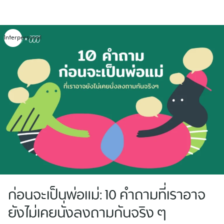
Skip
to
content
Interpersonal
ก่อนจะเป็นพ่อแม่: 10 คำถามที่เราอาจ
ยังไม่เคยนั่งลงถามกันจริง ๆ