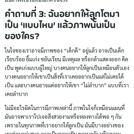
คำถามที่ 3: ฉันอยากให้ลูกโตมา
เป็น ‘แบบไหน’ แล้วภาพนั้นเป็น
ของใคร?
ในใจของเราอาจมีภาพของ “เด็กดี” อยู่แล้ว อาจเป็นเด็ก
เรียบร้อย ยิ้มเก่ง ขยันเรียน มีเหตุผล หรือกล้าแสดงออก คิด
เป็น พูดเก่งแบบผู้ใหญ่ บางคนอยากให้ลูกเป็นเหมือนตัวเอง
บางคนอยากให้เขาเป็นสิ่งที่เราเคยอยากเป็นแต่ไม่เคยได้
เป็น และบางคนอาจแค่อยากให้เขา “ไม่ลำบาก” แบบที่เรา
เคยลำบาก
ไม่มีอะไรผิดในการมีภาพเหล่านี้ ภาพในใจก็เหมือนแผนที่
มันอาจพาเราไปเจอสิ่งสวยงามหรือหลงทางได้พอ ๆ กัน
เพราะในทุกภาพที่เราอยากให้ลูกเป็น มันมีบางอย่างของ
เราซ่อนอยู่เสมอ อาจเป็นความฝัน ความกลัว หรือความ