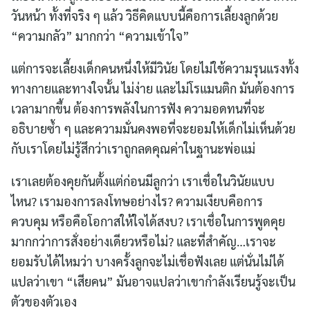
วันหน้า ทั้งที่จริง ๆ แล้ว วิธีคิดแบบนี้คือการเลี้ยงลูกด้วย
“ความกลัว” มากกว่า “ความเข้าใจ”
แต่การจะเลี้ยงเด็กคนหนึ่งให้มีวินัย โดยไม่ใช้ความรุนแรงทั้ง
ทางกายและทางใจนั้น ไม่ง่าย และไม่โรแมนติก มันต้องการ
เวลามากขึ้น ต้องการพลังในการฟัง ความอดทนที่จะ
อธิบายซ้ำ ๆ และความมั่นคงพอที่จะยอมให้เด็กไม่เห็นด้วย
กับเราโดยไม่รู้สึกว่าเราถูกลดคุณค่าในฐานะพ่อแม่
เราเลยต้องคุยกันตั้งแต่ก่อนมีลูกว่า เราเชื่อในวินัยแบบ
ไหน? เรามองการลงโทษอย่างไร? ความเงียบคือการ
ควบคุม หรือคือโอกาสให้ใจได้สงบ? เราเชื่อในการพูดคุย
มากกว่าการสั่งอย่างเดียวหรือไม่? และที่สำคัญ…เราจะ
ยอมรับได้ไหมว่า บางครั้งลูกจะไม่เชื่อฟังเลย แต่นั่นไม่ได้
แปลว่าเขา “เสียคน” มันอาจแปลว่าเขากำลังเรียนรู้จะเป็น
ตัวของตัวเอง