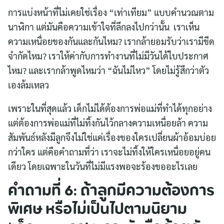
การแบ่งหน้าที่ไม่เคยใช่เรื่อง “เท่าเทียม” แบบคำนวณตาม
นาฬิกา แต่มันคือความเข้าใจที่ลึกลงไปกว่านั้น เราเห็น
ความเหนื่อยของกันและกันไหม? เรากล้ายอมรับว่าเรามีขีด
จำกัดไหม? เราให้ค่ากับการทำงานที่ไม่มีวันได้ใบประกาศ
ไหม? และเรากล้าพูดไหมว่า “ฉันไม่ไหว” โดยไม่รู้สึกว่าตัว
เองล้มเหลว
เพราะในที่สุดแล้ว เด็กไม่ได้ต้องการพ่อแม่ที่ทำได้ทุกอย่าง
แต่ต้องการพ่อแม่ที่ไม่ทิ้งกันไว้กลางความเหนื่อยล้า ความ
สัมพันธ์หลังมีลูกจึงไม่ใช่แค่เรื่องของใครเปลี่ยนผ้าอ้อมบ่อย
กว่าใคร แต่คือคำถามที่ว่า เราจะไม่ทิ้งให้ใครเหนื่อยอยู่คน
เดียว โดยเฉพาะในวันที่ไม่มีแรงพอจะร้องขออะไรเลย
คำถามที่ 6: ถ้าลูกมีความต้องการ
พิเศษ หรือไม่เป็นไปตามนิยาม