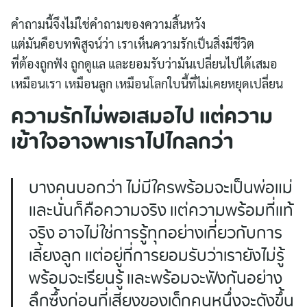
คำถามนี้จึงไม่ใช่คำถามของความสิ้นหวัง
แต่มันคือบทพิสูจน์ว่า เราเห็นความรักเป็นสิ่งมีชีวิต
ที่ต้องถูกฟัง ถูกดูแล และยอมรับว่ามันเปลี่ยนไปได้เสมอ
เหมือนเรา เหมือนลูก เหมือนโลกใบนี้ที่ไม่เคยหยุดเปลี่ยน
ความรักไม่พอเสมอไป แต่ความ
เข้าใจอาจพาเราไปไกลกว่า
บางคนบอกว่า ไม่มีใครพร้อมจะเป็นพ่อแม่
และนั่นก็คือความจริง แต่ความพร้อมที่แท้
จริง อาจไม่ใช่การรู้ทุกอย่างเกี่ยวกับการ
เลี้ยงลูก แต่อยู่ที่การยอมรับว่าเรายังไม่รู้
พร้อมจะเรียนรู้ และพร้อมจะฟังกันอย่าง
ลึกซึ้งก่อนที่เสียงของเด็กคนหนึ่งจะดังขึ้น