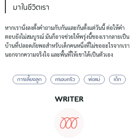
มาในชีวิตเรา
หากเรานั่งลงตั้งคำถามกับกันและกันตั้งแต่วันนี้ ต่อให้คำ
ตอบยังไม่สมบูรณ์ มันก็อาจช่วยให้พรุ่งนี้ของเรากลายเป็น
บ้านที่ปลอดภัยพอสำหรับเด็กคนหนึ่งที่ไม่ขออะไรจากเรา
นอกจากความจริงใจ และพื้นที่ให้เขาได้เป็นตัวเอง
การเลี้ยงลูก
ครอบครัว
พ่อแม่
เด็ก
WRITER