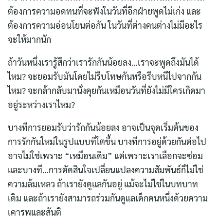
ต้องการความอดทนที่จะฟังในวันที่อีกฝ่ายพูดไม่เก่ง และ
ต้องการความอ่อนโยนต่อกัน ในวันที่ต่างคนต่างไม่มีอะไร
จะให้มากนัก
ถ้าวันหนึ่งเรารู้สึกว่าเรารักกันน้อยลง…เราจะพูดถึงมันได้
ไหม? จะยอมรับมันโดยไม่รีบโทษกันหรือรีบหนีไปจากกัน
ไหม? จะกล้ากลับมานั่งคุยกันเหมือนวันที่ยังไม่มีใครเกิดมา
อยู่ระหว่างเราไหม?
บางทีการยอมรับว่ารักกันน้อยลง อาจเป็นจุดเริ่มต้นของ
การรักกันใหม่ในรูปแบบที่โตขึ้น บางทีการอยู่ด้วยกันต่อไป
อาจไม่ใช่เพราะ “เหมือนเดิม” แต่เพราะเราเลือกจะซ่อม
และบางที…การตัดสินใจเปลี่ยนแปลงความสัมพันธ์ก็ไม่ใช่
ความล้มเหลว ถ้าเรายังดูแลกันอยู่ แม้จะไม่ใช่ในบทบาท
เดิม และถ้าเรายังสามารถร่วมกันดูแลเด็กคนหนึ่งด้วยความ
เคารพและสันติ