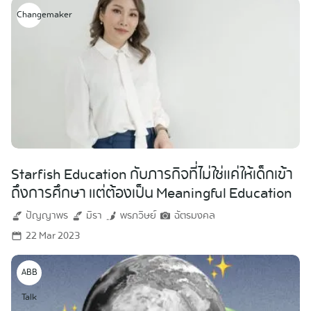
Changemaker
Starfish Education กับภารกิจที่ไม่ใช่แค่ให้เด็กเข้า
ถึงการศึกษา แต่ต้องเป็น Meaningful Education
ปัญญาพร
มิรา
พรภวิษย์
ฉัตรมงคล
22 Mar 2023
ABB
Talk