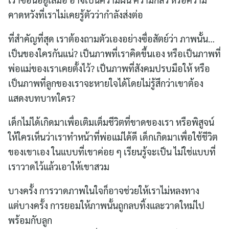
คาดหวังที่เราไม่เคยรู้ตัวว่ากำลังส่งต่อ
ที่สำคัญที่สุด เราต้องถามตัวเองอย่างซื่อสัตย์ว่า ภาพนั้น…
เป็นของใครกันแน่? เป็นภาพที่เราคิดขึ้นเอง หรือเป็นภาพที่
พ่อแม่ของเราเคยตั้งไว้? เป็นภาพที่สังคมปรบมือให้ หรือ
เป็นภาพที่ลูกของเราจะหายใจได้โดยไม่รู้สึกว่าเขาต้อง
แสดงบทบาทใคร?
เด็กไม่ได้เกิดมาเพื่อเติมเต็มชีวิตที่ขาดของเรา หรือพิสูจน์
ให้ใครเห็นว่าเราทำหน้าที่พ่อแม่ได้ดี เด็กเกิดมาเพื่อใช้ชีวิต
ของเขาเอง ในแบบที่เขาค่อย ๆ เรียนรู้จะเป็น ไม่ใช่แบบที่
เราวาดไว้แล้วเอาให้เขาสวม
บางครั้ง การวาดภาพในใจก็อาจช่วยให้เราไม่หลงทาง
แต่บางครั้ง การยอมให้ภาพนั้นถูกลบทิ้งและวาดใหม่ไป
พร้อมกับลูก