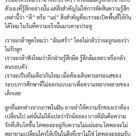
ตัวเองที่รู้สึกอย่างนั้น แต่สิ่งสำคัญไม่ใช่การตัดสินความรู้สึก
เหล่านี้ว่า “ดี” หรือ “แย่” สิ่งสำคัญคือเราจะเปิดพื้นที่ให้กัน
ได้ไหม ในวันที่ความจริงนั้นมาเคาะประตู
เราจะกล้าพูดไหมว่า “ฉันเศร้า” โดยไม่กลัวว่าจะถูกมองว่า
ไม่รักลูก
เราจะกล้าฟังไหมว่าอีกฝ่ายรู้สึกผิด รู้สึกล้มเหลว หรือกลัว
คนรอบตัว
เราจะเป็นทีมเดียวกันไหม เมื่อต้องเดินทวนกระแสของ
ระบบการศึกษาที่ไม่ออกแบบมาเพื่อความหลากหลายของ
เด็กเลย
ลูกที่แตกต่างจากภาพในฝัน อาจทำให้ความรักของเราต้อง
เปลี่ยนไป แต่นั่นไม่ได้แปลว่ารักน้อยลง บางทีมันคือความ
รักที่เติบโตขึ้น โตพอจะอยู่กับความไม่แน่นอน โตพอจะไม่
Search
พยายามเปลี่ยนใครให้เป็นในสิ่งที่เขาไม่ใช่ โตพอจะยอมรับ