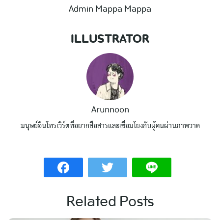
Admin Mappa Mappa
ILLUSTRATOR
Arunnoon
มนุษย์อินโทรเวิร์ตที่อยากสื่อสารและเชื่อมโยงกับผู้คนผ่านภาพวาด
Related Posts