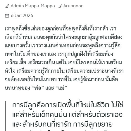
Admin Mappa
Mappa
Arunnoon
6 Jan 2026
เราพูดถึงชื่อเล่นของลูกก่อนที่จะพูดถึงสิ่งที่เรากลัว เรา
เลือกสีผ้าห่มก่อนจะคุยกันว่าใครจะลุกมาอุ้มลูกตอนตีสอง
และบางครั้ง เราวางแผนค่าเทอมก่อนจะพูดถึงความรู้สึก
เหงาในวัยเด็กของเราเอง เราถูกปลูกฝังให้เตรียมห้อง
เตรียมเสื้อ เตรียมรถเข็น แต่ไม่เคยมีใครสอนให้เราเตรียม
หัวใจ เตรียมความรู้สึกภายใน เตรียมความเปราะบางที่เรา
จะต้องเจอกันใหม่ในบทบาทที่ไม่เคยรู้จักมาก่อน นั่นคือ
บทบาทของ “พ่อ” และ “แม่”
การมีลูกคือการเปิดพื้นที่ใหม่ในชีวิต ไม่ใช่
แค่สำหรับเด็กคนนั้น แต่สำหรับตัวเราเอง
และสำหรับคนที่เรารัก การมีลูกขยาย