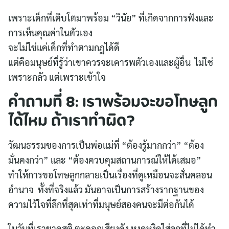
เพราะเด็กที่เติบโตมาพร้อม “วินัย” ที่เกิดจากการฟังและ
การเห็นคุณค่าในตัวเอง
จะไม่ใช่แค่เด็กที่ทำตามกฎได้ดี
แต่คือมนุษย์ที่รู้ว่าเขาควรจะเคารพตัวเองและผู้อื่น ไม่ใช่
เพราะกลัว แต่เพราะเข้าใจ
คำถามที่ 8: เราพร้อมจะขอโทษลูก
ได้ไหม ถ้าเราทำผิด?
วัฒนธรรมของการเป็นพ่อแม่ที่ “ต้องรู้มากกว่า” “ต้อง
มั่นคงกว่า” และ “ต้องควบคุมสถานการณ์ให้ได้เสมอ”
ทำให้การขอโทษลูกกลายเป็นเรื่องที่ดูเหมือนจะสั่นคลอน
อำนาจ ทั้งที่จริงแล้ว มันอาจเป็นการสร้างรากฐานของ
ความไว้ใจที่ลึกที่สุดเท่าที่มนุษย์สองคนจะมีต่อกันได้
ในวันที่เราขาดสติ ตะคอกเสียงดัง หงุดหงิดใส่ลูกที่ไม่ได้ทำ