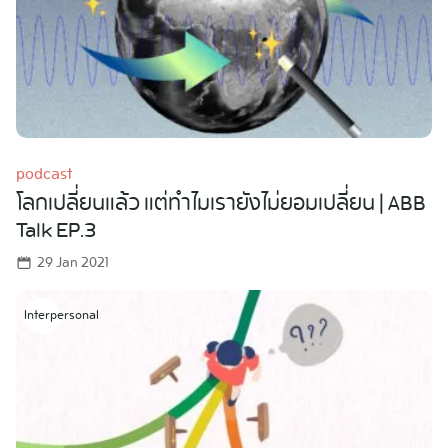
podcast
โลกเปลี่ยนแล้ว แต่ทำไมเรายังไม่ยอมเปลี่ยน | ABB
Talk EP.3
29 Jan 2021
Interpersonal