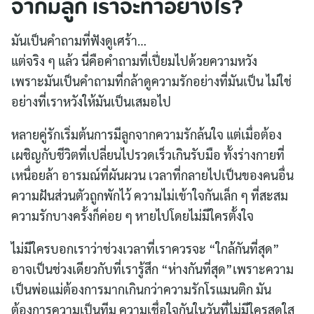
จากมีลูก เราจะทำอย่างไร?
มันเป็นคำถามที่ฟังดูเศร้า…
แต่จริง ๆ แล้ว นี่คือคำถามที่เปี่ยมไปด้วยความหวัง
เพราะมันเป็นคำถามที่กล้าดูความรักอย่างที่มันเป็น ไม่ใช่
อย่างที่เราหวังให้มันเป็นเสมอไป
หลายคู่รักเริ่มต้นการมีลูกจากความรักล้นใจ แต่เมื่อต้อง
เผชิญกับชีวิตที่เปลี่ยนไปรวดเร็วเกินรับมือ ทั้งร่างกายที่
เหนื่อยล้า อารมณ์ที่ผันผวน เวลาที่กลายไปเป็นของคนอื่น
ความฝันส่วนตัวถูกพักไว้ ความไม่เข้าใจกันเล็ก ๆ ที่สะสม
ความรักบางครั้งก็ค่อย ๆ หายไปโดยไม่มีใครตั้งใจ
ไม่มีใครบอกเราว่าช่วงเวลาที่เราควรจะ “ใกล้กันที่สุด”
อาจเป็นช่วงเดียวกับที่เรารู้สึก “ห่างกันที่สุด”เพราะความ
เป็นพ่อแม่ต้องการมากเกินกว่าความรักโรแมนติก มัน
ต้องการความเป็นทีม ความเชื่อใจกันในวันที่ไม่มีใครสดใส