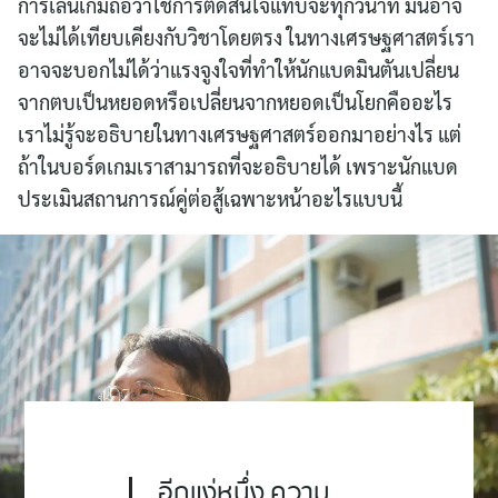
การเล่นเกมถือว่าใช้การตัดสินใจแทบจะทุกวินาที มันอาจ
จะไม่ได้เทียบเคียงกับวิชาโดยตรง ในทางเศรษฐศาสตร์เรา
อาจจะบอกไม่ได้ว่าแรงจูงใจที่ทำให้นักแบดมินตันเปลี่ยน
จากตบเป็นหยอดหรือเปลี่ยนจากหยอดเป็นโยกคืออะไร
เราไม่รู้จะอธิบายในทางเศรษฐศาสตร์ออกมาอย่างไร แต่
ถ้าในบอร์ดเกมเราสามารถที่จะอธิบายได้ เพราะนักแบด
ประเมินสถานการณ์คู่ต่อสู้เฉพาะหน้าอะไรแบบนี้
อีกแง่หนึ่ง ความ