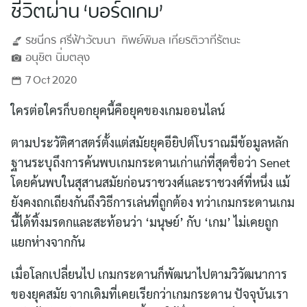
ชีวิตผ่าน ‘บอร์ดเกม’
รชนีกร
ศรีฟ้าวัฒนา
ทิพย์พิมล
เกียรติวาทีรัตนะ
อนุชิต
นิ่มตลุง
7 Oct 2020
ใครต่อใครก็บอกยุคนี้คือยุคของเกมออนไลน์
ตามประวัติศาสตร์ตั้งแต่สมัยยุคอียิปต์โบราณ​มีข้อมูลหลัก
ฐานระบุถึงการค้นพบเกมกระดานเก่าแก่ที่สุดชื่อว่า Senet
โดยค้นพบในสุสานสมัยก่อนราชวงศ์และราชวงศ์ที่หนึ่ง แม้
ยังคงถกเถียงกันถึงวิธีการเล่นที่ถูกต้อง ทว่าเกมกระดานเกม
นี้ได้ทิ้งมรดกและสะท้อนว่า ‘มนุษย์’ กับ ‘เกม’ ไม่เคยถูก
แยกห่างจากกัน
เมื่อโลกเปลี่ยนไป เกมกระดานก็พัฒนาไปตามวิวัฒนาการ
ของยุคสมัย จากเดิมที่เคยเรียกว่าเกมกระดาน ปัจจุบันเรา