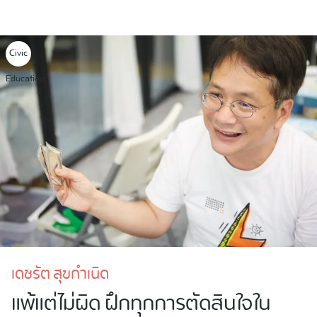
Skip
to
content
Civic
Education
เดชรัต สุขกำเนิด
แพ้แต่ไม่ผิด ฝึกทุกการตัดสินใจใน