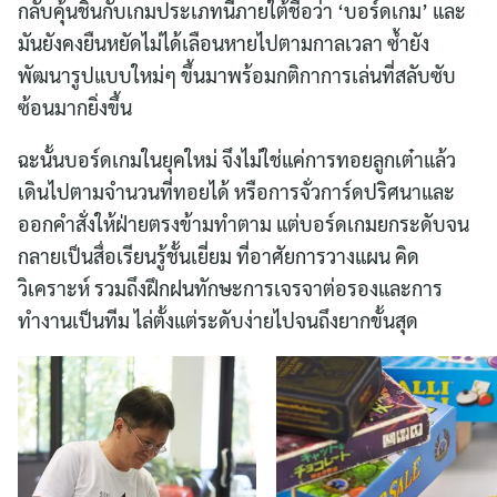
กลับคุ้นชินกับเกมประเภทนี้ภายใต้ชื่อว่า ‘บอร์ดเกม’ และ
มันยังคงยืนหยัดไม่ได้เลือนหายไปตามกาลเวลา ซ้ำยัง
พัฒนารูปแบบใหม่ๆ ขึ้นมาพร้อมกติกาการเล่นที่สลับซับ
ซ้อนมากยิ่งขึ้น
ฉะนั้นบอร์ดเกมในยุคใหม่ จึงไม่ใช่แค่การทอยลูกเต๋าแล้ว
เดินไปตามจำนวนที่ทอยได้ หรือการจั่วการ์ดปริศนาและ
ออกคำสั่งให้ฝ่ายตรงข้ามทำตาม แต่บอร์ดเกมยกระดับจน
กลายเป็นสื่อเรียนรู้ชั้นเยี่ยม ที่อาศัยการวางแผน คิด
วิเคราะห์ รวมถึงฝึกฝนทักษะการเจรจาต่อรองและการ
ทำงานเป็นทีม ไล่ตั้งแต่ระดับง่ายไปจนถึงยากขั้นสุด