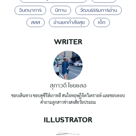
จินตนาการ
นิทาน
วัฒนธรรมการอ่าน
สสส
อ่านยกกำลังสุข
เด็ก
WRITER
สุภาวดี ไชยชลอ
ชอบเดินทาง ชอบดูซีรีส์เกาหลี สนใจทฤษฏีจิตวิเคราะห์ และชอบตอบ
คำถามลูกสาวช่างสงสัยวัยประถม
ILLUSTRATOR