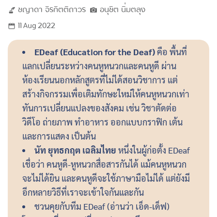
ชญาดา
จิรกิตติถาวร
อนุชิต
นิ่มตลุง
11 Aug 2022
EDeaf (Education for the Deaf)
คือ พื้นที่
แลกเปลี่ยนระหว่างคนหูหนวกและคนหูดี ผ่าน
ห้องเรียนนอกหลักสูตรที่ไม่ได้สอนวิชาการ แต่
สร้างกิจกรรมเพื่อเติมทักษะใหม่ให้คนหูหนวกเท่า
ทันการเปลี่ยนแปลงของสังคม เช่น วิชาตัดต่อ
วิดีโอ ถ่ายภาพ ทำอาหาร ออกแบบกราฟิก เต้น
และการแสดง เป็นต้น
นัท ยุทธกฤต เฉลิมไทย
หนึ่งในผู้ก่อตั้ง EDeaf
เชื่อว่า คนหูดี-หูหนวกสื่อสารกันได้ แม้คนหูหนวก
จะไม่ได้ยิน และคนหูดีจะใช้ภาษามือไม่ได้ แต่ยังมี
อีกหลายวิธีที่เราจะเข้าใจกันและกัน
ชวนคุยกับทีม EDeaf (อ่านว่า เอ็ด-เด็ฟ)