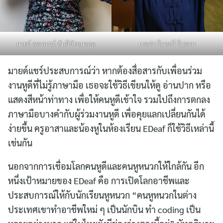
มายด์ ลดาภรณ์ สันติชัยกมลกุล
เบลล่า วิมลศรี จินดานุ
มายด์แชร์ประสบการณ์ว่า หากต้องสื่อสารกับเพื่อนร่วม
งานหูดีที่ไม่รู้ภาษามือ เธอจะใช้วิธีเขียนให้ดู อ่านปาก หรือ
แสดงสีหน้าท่าทาง เพื่อให้คนหูดีเข้าใจ รวมไปถึงการตกลง
ภาษามือบางคำกับผู้ร่วมงานหูดี เพื่อคุยแลกเปลี่ยนกันได้
ง่ายขึ้น ครูอาสาและน้องหูในห้องเรียน EDeaf ก็ใช้วิธีเหล่านี้
เช่นกัน
นอกจากการเชื่อมโลกคนหูดีและคนหูหนวกให้ใกล้กัน อีก
หนึ่งเป้าหมายของ EDeaf คือ การเปิดโลกอาชีพและ
ประสบการณ์ให้กับนักเรียนหูหนวก “คนหูหนวกในต่าง
ประเทศเขาทำอาชีพใหม่ ๆ เป็นนักบิน ทำ coding เป็น