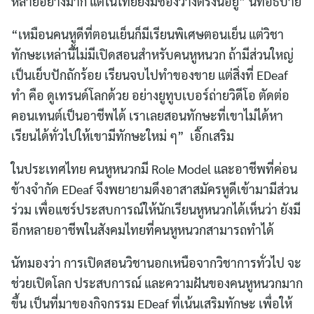
หลายอย่างมาก แต่ในไทยยังมีช่องว่างตรงนี้อยู่” นัทอธิบาย
“เหมือนคนหูดีที่ตอนเย็นก็มีเรียนพิเศษตอนเย็น แต่วิชา
ทักษะเหล่านี้ไม่มีเปิดสอนสำหรับคนหูหนวก ถ้ามีส่วนใหญ่
เป็นเย็บปักถักร้อย เรียนจบไปทำของขาย แต่สิ่งที่ EDeaf
ทำ คือ ดูเทรนด์โลกด้วย อย่างยูทูบเบอร์ถ่ายวิดีโอ ตัดต่อ
คอนเทนต์เป็นอาชีพได้ เราเลยสอนทักษะที่เขาไม่ได้หา
เรียนได้ทั่วไปให้เขามีทักษะใหม่ ๆ” เอิ๊กเสริม
ในประเทศไทย คนหูหนวกมี Role Model และอาชีพที่ค่อน
ข้างจำกัด EDeaf จึงพยายามดึงอาสาสมัครหูดีเข้ามามีส่วน
ร่วม เพื่อแชร์ประสบการณ์ให้นักเรียนหูหนวกได้เห็นว่า ยังมี
อีกหลายอาชีพในสังคมไทยที่คนหูหนวกสามารถทำได้
นัทมองว่า การเปิดสอนวิชานอกเหนือจากวิชาการทั่วไป จะ
ช่วยเปิดโลก ประสบการณ์ และความฝันของคนหูหนวกมาก
ขึ้น เป็นที่มาของกิจกรรม EDeaf ที่เน้นเสริมทักษะ เพื่อให้