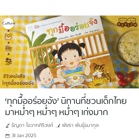
Skip
to
content
Culture
‘ทุกมื้ออร่อยจัง’ นิทานที่ชวนเด็กไทย
มาหม่ำๆ หม่ำๆ หม่ำๆ เก่งมาก
ธัญดา
โอวาทศิริวงศ์
พัชรา
พันธุ์ธนากุล
31 Jan 2025