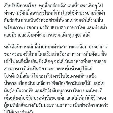
สำหรับนิทานเรื่อง ‘ทุกมื้ออร่อยจัง’ เล่มนี้จะพาเด็กๆ ไป
ทำความรู้จักมื้ออาหารในหนึ่งวัน โดยใช้คำบรรยายที่มีคำ
สัมผัสกัน อ่านเป็นจังหวะ ช่วยให้พวกเขาจดจำได้ง่ายขึ้น
พร้อมภาพประกอบน่ารัก สบายตา อาหารไทยแสนน่าหม่ำ
และมีรายละเอียดที่สามารถชวนเด็กพูดคุยต่อได้
หนังสือนิทานเล่มนี้ถ่ายทอดผ่านสภาพแวดล้อม บรรยากาศ
ของครอบครัวไทย โดยเริ่มเล่าเรื่องอาหารการกินตั้งแต่มื้อ
เช้าไปจนถึงมื้อเย็น ซึ่งเด็กๆ จะได้เห็นอาหารที่หลากหลาย
สารอาหารที่จำเป็นต่อร่างกายครบทั้งห้าหมู่ ได้แก่
โปรตีน(เนื้อสัตว์ ไข่ นม ถั่ว) คาร์โบไฮเดรต(ข้าว แป้ง
น้ำตาล เผือก มัน) เกลือแร่(พืชผัก) วิตามิน(ผลไม้) และไข
มัน(ไขมันจากพืชและสัตว์) มีเมนูอาหารไทย ขนมไทย ที่
เชื่อมโยงกับชีวิตประจำวันของเด็ก และได้เห็นวิถีชีวิตของ
ผู้คนที่มักล้อมวงกันรับประทานอาหาร เป็นช่วงที่ครอบครัว
ได้ใช้เวลาร่วมกัน