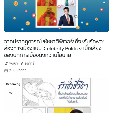
จากปรากฎการณ์ ‘ชัชชาติฟีเวอร์’ ถึง ‘ส้มรักพ่อ’:
ส่องการเมืองแบบ ‘Celebrity Politics’ เมื่อเสียง
ของนักการเมืองดังกว่านโยบาย
พนิชา
ธีรภัทร์
2 Jun 2023
Becoming
Me