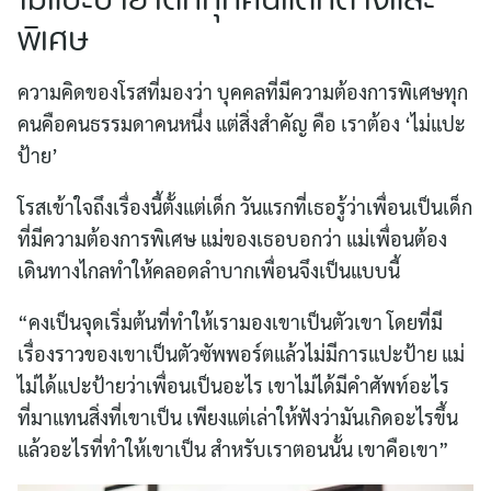
ไม่แปะป้าย เด็กทุกคนแตกต่างและ
พิเศษ
ความคิดของโรสที่มองว่า บุคคลที่มีความต้องการพิเศษทุก
คนคือคนธรรมดาคนหนึ่ง แต่สิ่งสำคัญ คือ เราต้อง ‘ไม่แปะ
ป้าย’
โรสเข้าใจถึงเรื่องนี้ตั้งแต่เด็ก วันแรกที่เธอรู้ว่าเพื่อนเป็นเด็ก
ที่มีความต้องการพิเศษ แม่ของเธอบอกว่า แม่เพื่อนต้อง
เดินทางไกลทำให้คลอดลำบากเพื่อนจึงเป็นแบบนี้
“คงเป็นจุดเริ่มต้นที่ทำให้เรามองเขาเป็นตัวเขา โดยที่มี
เรื่องราวของเขาเป็นตัวซัพพอร์ตแล้วไม่มีการแปะป้าย แม่
ไม่ได้แปะป้ายว่าเพื่อนเป็นอะไร เขาไม่ได้มีคำศัพท์อะไร
ที่มาแทนสิ่งที่เขาเป็น เพียงแต่เล่าให้ฟังว่ามันเกิดอะไรขึ้น
แล้วอะไรที่ทำให้เขาเป็น สำหรับเราตอนนั้น เขาคือเขา”