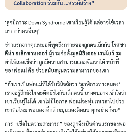
Collaboration ร่วมกัน …สรรค์สร้าง”
‘ลูกมีภาวะ Down Syndrome เขาเรียนรู้ได้ แต่อาจใช้เวลา
มากกว่าคนอื่นๆ’
ข่าวแรกจากคุณหมอที่พูดถึงภาวะของลูกคนเล็กกับ
โรสซา
ลีน่า อเล็กซานเดอร์
ผู้ร่วมก่อตั้ง
มูลนิธิเดอะ เรนโบว์ รูม
ทำให้เธอเชื่อว่า ลูกมีความสามารถและพัฒนาได้ หน้าที่
ของพ่อแม่ คือ ช่วยสนับสนุนความสามารถของเขา
“ถ้าเราเป็นพ่อแม่ที่ได้รับวินิจฉัยว่า ‘ลูกพิการทางสมอง’
เราจะรู้สึกยังไง จะคิดยังไงกับเด็กคนนี้ บางคนอาจเข้าใจว่า
เขาเรียนรู้ไม่ได้ เขาไม่มีโอกาส พ่อแม่จะทุ่มเทเวลาไปช่วย
เขาต่อไหม พอมองเด็กด้วยมุมมองติดลบ ทุกอย่างก็จบ”
การ “เชื่อในความสามารถ” ของลูกจึงเป็นด่านแรกของพ่อ