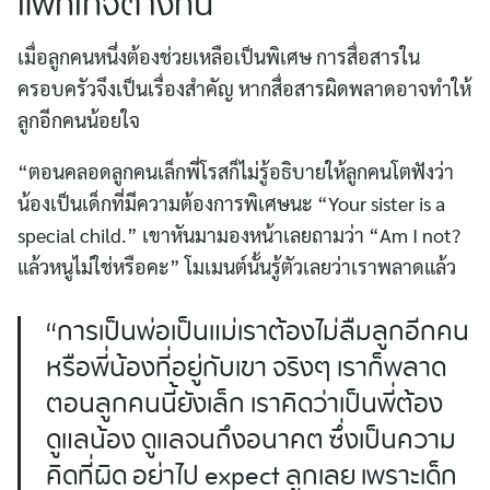
แพ็กเกจต่างกัน
เมื่อลูกคนหนึ่งต้องช่วยเหลือเป็นพิเศษ การสื่อสารใน
ครอบครัวจึงเป็นเรื่องสำคัญ หากสื่อสารผิดพลาดอาจทำให้
ลูกอีกคนน้อยใจ
“ตอนคลอดลูกคนเล็กพี่โรสก็ไม่รู้อธิบายให้ลูกคนโตฟังว่า
น้องเป็นเด็กที่มีความต้องการพิเศษนะ “Your sister is a
special child.” เขาหันมามองหน้าเลยถามว่า “Am I not?
แล้วหนูไม่ใช่หรือคะ” โมเมนต์นั้นรู้ตัวเลยว่าเราพลาดแล้ว
“การเป็นพ่อเป็นแม่เราต้องไม่ลืมลูกอีกคน
หรือพี่น้องที่อยู่กับเขา จริงๆ เราก็พลาด
ตอนลูกคนนี้ยังเล็ก เราคิดว่าเป็นพี่ต้อง
ดูแลน้อง ดูแลจนถึงอนาคต ซึ่งเป็นความ
คิดที่ผิด อย่าไป expect ลูกเลย เพราะเด็ก