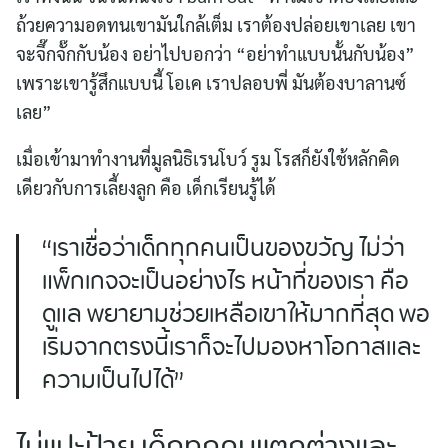
ถ้วยความอดทนเขามันใกล้เต็ม เราต้องปล่อยเขาเลย เขา
จะจึ๊กจั๊กกับน้อง อย่าไปบอกว่า “อย่าทำแบบนั้นกับน้อง”
เพราะเขารู้สึกแบบนี้ โอเค เราปลอบพี่ มันต้องบาลานซ์
เลย”
เมื่อเข้ามาทำงานที่มูลนิธิเรนโบว์ รูม โรสก็ยังใช้หลักคิด
เดียวกับการเลี้ยงลูก คือ เด็กเรียนรู้ได้
“เราเชื่อว่าเด็กทุกคนเป็นของขวัญ ไม่ว่า
แพ็กเกจจะเป็นอย่างไร หน้าที่ของเรา คือ
ดูแล พยายามช่วยเหลือเขาให้มากที่สุด พอ
เริ่มจากตรงนี้เราก็จะไปมองหาโอกาสและ
ความเป็นไปได้”