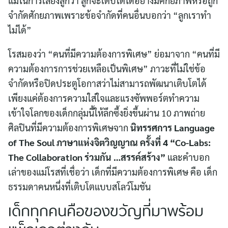
แม่ในการเลี้ยงลูกว่า ลูกจะเติบโตได้อย่างมีศักยภาพหรือถูก
จำกัดศักยภาพเพราะข้อจำกัดที่คนอื่นบอกว่า “ลูกเราทำ
ไม่ได้”
โรสมองว่า “คนที่มีความต้องการพิเศษ” ย่อมาจาก “คนที่มี
ความต้องการการช่วยเหลือเป็นพิเศษ” ภาวะที่ไม่ใช่ข้อ
จำกัดหรือปิดประตูโอกาสว่าไม่สามารถพัฒนาเติบโตได้
เพียงแค่ต้องการความใส่ใจและแรงซัพพอร์ตทำความ
เข้าใจโลกของเด็กกลุ่มนี้ให้ลึกซึ้งยิ่งขึ้นผ่าน 10 ภาพถ่าย
ศิลปินที่มีความต้องการพิเศษจาก
นิทรรศการ Language
of The Soul ภาษาแห่งจิตวิญญาณ ครั้งที่ 4 “Co-Labs:
The Collaboration ร่วมกัน …สรรค์สร้าง”
และคำบอก
เล่าของแม่โรสที่เชื่อว่า เด็กที่มีความต้องการพิเศษ คือ เด็ก
ธรรมดาคนหนึ่งที่เติบโตแบบสโลว์โมชัน
เด็กทุกคนคือของขวัญที่มาพร้อม