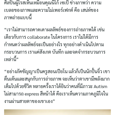
ศิลปินผู้โรสเห็นเหมือนคุณนิโก้ เซเป้ ช่างภาพว่า ความ
เบลอของภาพและความไม่เพอร์เฟกต์ คือ เสน่ห์ของ
ภาพถ่ายแบบนี้
“เราไม่สามารถคาดเดาผลลัพธ์ของการถ่ายภาพได้ เช่น
เดียวกับการ collaborate ในโครงการ เราไม่ได้มีการ
กำหนดว่าผลลัพธ์จะเป็นอย่างไร ทุกอย่างดำเนินไปตาม
กระบวนการ เราแค่สังเกต บันทึก และจดจำกระบวนการ
เหล่านี้”
“อย่างภัคชัญญาเป็นครูสอนเปียโน แล้วก็เป็นนักปั้นจิ๋ว เขา
ตื่นเต้นและสนุกกับการถ่ายภาพ จะเห็นว่าตาเขามีพลังมาก
เต็มไปด้วยชีวิต หลายครั้งเราได้ยินว่าคนที่มีภาวะ Autism
ไม่สามารถ express สีหน้าได้ คือเราเห็นความภาคภูมิใจใน
งานผ่านสายตาของเขาเอง”