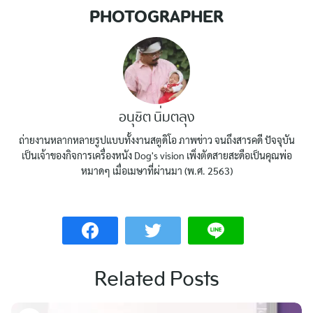
PHOTOGRAPHER
อนุชิต นิ่มตลุง
ถ่ายงานหลากหลายรูปแบบทั้งงานสตูดิโอ ภาพข่าว จนถึงสารคดี ปัจจุบัน
เป็นเจ้าของกิจการเครื่องหนัง Dog's vision เพิ่งตัดสายสะดือเป็นคุณพ่อ
หมาดๆ เมื่อเมษาที่ผ่านมา (พ.ศ. 2563)
Related Posts