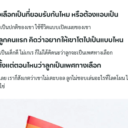
เลือกเป็นที่ยอมรับกันไหม หรือต้องแอบเป็น
ก็เป็นปกติของเขา ใช้ชีวิตแบบเปิดเผยของเขา
ลูกคนแรก คิดว่าอยากให้เขาโตไปเป็นแบบไหน
ป็นเด็กดี ไม่เกเร ก็ไม่ได้คิดนะว่าลูกจะเป็นเพศทางเลือก
้ตั้งแต่ตอนไหนว่าลูกเป็นเพศทางเลือก
ถมเลย เราก็สังเกตว่าเขาไม่เตะบอล ลูกไม่ชอบเล่นอะไรที่โลดโผน ไม
ใช่
Search