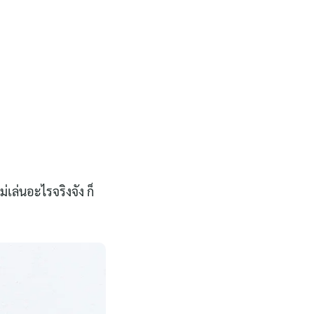
่เล่นอะไรจริงจัง ก็