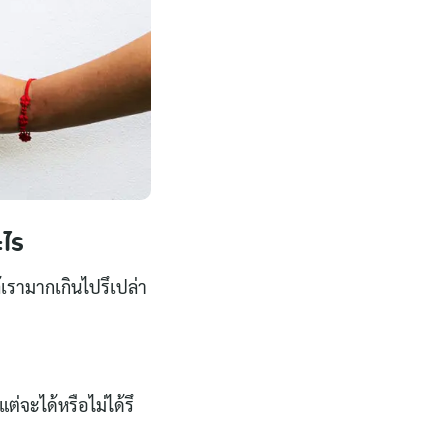
ะไร
ล้เรามากเกินไปรึเปล่า
ต่จะได้หรือไม่ได้รึ