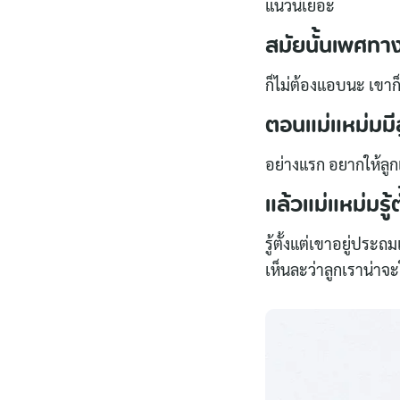
แนวนี้เยอะ
สมัยนั้นเพศทาง
ก็ไม่ต้องแอบนะ เขา
ตอนแม่แหม่มมี
อย่างแรก อยากให้ลูกเ
แล้วแม่แหม่มรู
รู้ตั้งแต่เขาอยู่ประ
เห็นละว่าลูกเราน่าจะ