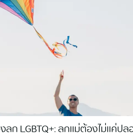
องลูก LGBTQ+: ลูกแม่ต้องไม่แค่ปลอ