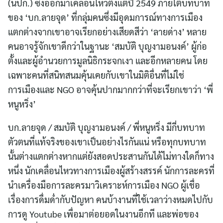
(นปก.) ซึ่งออกมาเคลื่อนไหวตั้งแต่ปี 2549 ภายใต้บทบาท
ของ ‘บก.ลายจุด’ ที่กลุ่มคนซึ่งมีอุดมการณ์ทางการเมือง
แตกต่างจากเขาอาจเรียกอย่างเสียดสีว่า ‘ลายด่าง’ หลาย
คนอาจรู้จักเขาดีกว่าในฐานะ ‘สมบัติ บุญงามอนงค์’ ผู้ก่อ
ตั้งและผู้อำนวยการมูลนิธิกระจกเงา และอีกหลายคน โดย
เฉพาะคนที่สนิทสนมคุ้นเคยกับเขาในมิติอื่นที่ไม่ใช่
การเมืองและ NGO อาจคุ้นปากมากกว่าที่จะเรียกเขาว่า ‘พี่
หนูหริ่ง’
บก.ลายจุด / สมบัติ บุญงามอนงค์ / พี่หนูหริ่ง มีกี่บทบาท
ตัวตนที่แท้จริงของเขาเป็นอย่างไรกันแน่ หรือทุกบทบาท
นั้นต่างแตกต่างหากแต่ยังสอดประสานกันได้ไม่ทางใดก็ทาง
หนึ่ง นักเคลื่อนไหวทางการเมืองผู้สร้างสรรค์ นักการละครที่
นำเครื่องมือการละครมาวิเคราะห์การเมือง NGO ผู้เชื่อ
เรื่องการดื่มด่ำกับปัญหา คนบ้างานที่ใช้เวลาว่างหมดไปกับ
การดู Youtube เพื่อมาต่อยอดในงานอีกที และพ่อของ