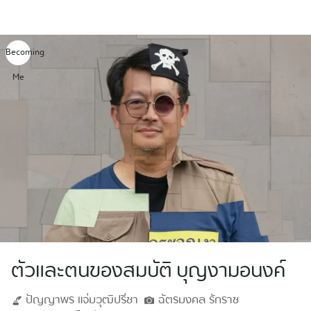
Skip
to
content
Becoming
Me
ตัวและตนของสมบัติ บุญงามอนงค์
ปัญญาพร
แจ่มวุฒิปรีชา
ฉัตรมงคล
รักราช