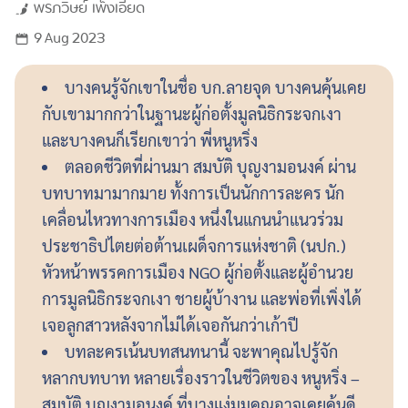
พรภวิษย์
เพ็งเอียด
9 Aug 2023
บางคนรู้จักเขาในชื่อ บก.ลายจุด บางคนคุ้นเคย
กับเขามากกว่าในฐานะผู้ก่อตั้งมูลนิธิกระจกเงา
และบางคนก็เรียกเขาว่า พี่หนูหริ่ง
ตลอดชีวิตที่ผ่านมา สมบัติ บุญงามอนงค์ ผ่าน
บทบาทมามากมาย ทั้งการเป็นนักการละคร นัก
เคลื่อนไหวทางการเมือง หนึ่งในแกนนำแนวร่วม
ประชาธิปไตยต่อต้านเผด็จการแห่งชาติ (นปก.)
หัวหน้าพรรคการเมือง NGO ผู้ก่อตั้งและผู้อำนวย
การมูลนิธิกระจกเงา ชายผู้บ้างาน และพ่อที่เพิ่งได้
เจอลูกสาวหลังจากไม่ได้เจอกันกว่าเก้าปี
บทละครเน้นบทสนทนานี้ จะพาคุณไปรู้จัก
หลากบทบาท หลายเรื่องราวในชีวิตของ หนูหริ่ง –
สมบัติ บุญงามอนงค์ ที่บางแง่มุมคุณอาจเคยคุ้นดี