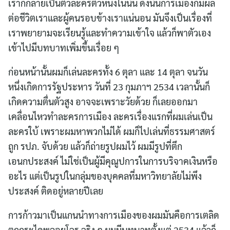
เราก็กลายเป็นตัวละครตัวหนึ่งในนั้น ดังนั้นการเมืองก็มีผล
ต่อชีวิตเราและผู้คนรอบข้างเราแน่นอน มันจึงเป็นเรื่องที่
เราพยายามจะเรียนรู้และทำความเข้าใจ แล้วก็พาตัวเอง
เข้าไปมีบทบาทเพิ่มขึ้นเรื่อย ๆ
ก่อนหน้านั้นผมก็เล่นละครทั้ง 6 ตุลา และ 14 ตุลา จนวัน
หนึ่งเกิดการรัฐประหาร วันที่ 23 กุมภาฯ 2534 เวลานั้นก็
เกิดความตื่นตัวสูง อาจจะเพราะวัยด้วย ก็เลยออกมา
เคลื่อนไหวทำละครการเมือง ละครเรื่องแรกที่ผมเล่นเป็น
ละครใบ้ เพราะผมหาพวกไม่ได้ ผมก็ไปเล่นที่ธรรมศาสตร์
ถูก รปภ. จับด้วย แล้วก็ถ่ายรูปผมไว้ ผมมีรูปที่ตึก
เอนกประสงค์ ไม่ใช่เป็นผู้มีคุณูปการในการบริจาคเงินหรือ
อะไร แต่เป็นรูปในกลุ่มของบุคคลที่มหาวิทยาลัยไม่พึง
ประสงค์ ติดอยู่หลายปีเลย
การก้าวมาเป็นแกนนำทางการเมืองของผมมันคือการเตลิด
ตกกระไดพลอยโจร จริง ๆ ผมมีบทบาทตั้งแต่ 2534 แล้วก็