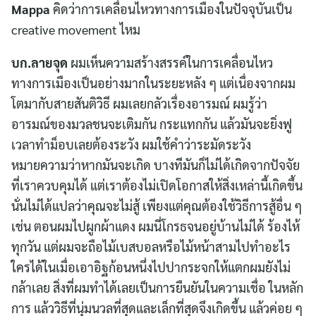
Mappa
คิดว่าการเคลื่อนไหวทางการเมืองในปัจจุบันเป็น
creative movement ไหม
บก.ลายจุด
ผมเห็นความสร้างสรรค์ในการเคลื่อนไหว
ทางการเมืองเป็นอย่างมากในระยะหลัง ๆ แต่เนื่องจากผม
โตมากับสายสันติวิธี ผมเลยกลัวเรื่องอารมณ์ ผมรู้ว่า
อารมณ์ของมวลชนจะเติมกัน กระแทกกัน แล้วมันจะยิ่งฟู
เวลาทำม็อบเลยต้องระวัง ผมใช้คำว่าระมัดระวัง
หมายความว่าหากมันจะเกิด บางทีมันก็ไม่ได้เกิดจากปัจจัย
ที่เราควบคุมได้ แต่เราต้องไม่เปิดโอกาสให้สิ่งเหล่านี้เกิดขึ้น
นั่นไม่ได้แปลว่าคุณจะไม่สู้ เพียงแต่คุณต้องใช้วิธีการสู้อื่น ๆ
เช่น ตอนผมไปผูกผ้าแดง ผมนี่โกรธจนอยู่บ้านไม่ได้ ร้องไห้
ทุกวัน แต่ผมจะถือไม้เบสบอลหรือไม้หน้าสามไปทำอะไร
ใครได้ในเมื่อเอาอิฐก้อนหนึ่งไปปากระจกให้แตกผมยังไม่
กล้าเลย สิ่งที่ผมทำได้เลยเป็นการยืนยันในความเชื่อ ในหลัก
การ แล้ววิธีที่นุ่มนวลที่สุดและเล็กที่สุดจึงเกิดขึ้น แล้วค่อย ๆ