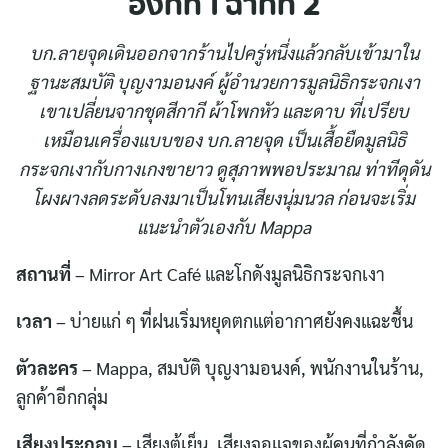
องก์ที่ 1 ฉากที่ 2
บก.ลายจุดเดินออกจากร้านไปครู่หนึ่งแล้วกลับเข้ามาใน
ฐานะสมบัติ บุญงามอนงค์ ผู้อำนวยการมูลนิธิกระจกเงา
เขาเปลี่ยนจากชุดสีกากี ผ้าโพกหัว และดาบ ที่เปรียบ
เหมือนเครื่องแบบของ บก.ลายจุด เป็นเสื้อยืดมูลนิธิ
กระจกเงากับกางเกงขายาว ดูสุภาพพอประมาณ ท่าทีดุดัน
โผงผางลดระดับลงมาเป็นโทนเสียงนุ่มนวล ก่อนจะเริ่ม
แนะนำตัวเองกับ
Mappa
สถานที่
– Mirror Art Café และโกดังมูลนิธิกระจกเงา
เวลา
– บ่ายแก่ ๆ ที่ฝนเริ่มหยุดตกแต่อากาศยังคงแฉะชื้น
ตัวละคร
– Mappa, สมบัติ บุญงามอนงค์, พนักงานในร้าน,
ลูกค้าอีกกลุ่ม
เสียงประกอบ
– เสียงตู้เย็น, เสียงจอแจของผู้คนที่กำลังคัด