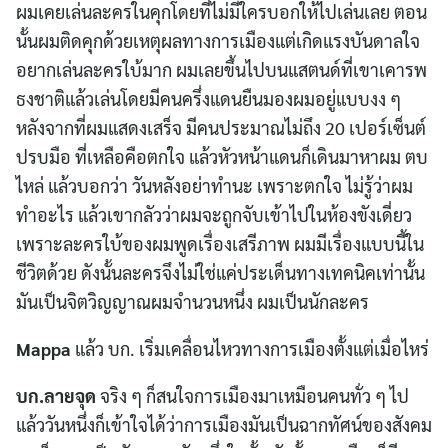
ผมเคยเล่นละครในคุกโดยที่ไม่มีใครบอกให้ไปเล่นเลย ตอน
นั้นผมติดคุกด้วยเหตุผลทางการเมืองแต่เกิดแรงบันดาลใจ
อยากเล่นละครใบ้มาก ผมเลยขึ้นไปบนแสตนด์ที่เขาเคารพ
ธงชาติแล้วเล่นโดยมีคนครึ่งแดนยืนมองผมอยู่แบบงง ๆ
หลังจากที่ผมแสดงเสร็จ มีคนประมาณไม่ถึง 20 เปอร์เซ็นต์
ปรบมือ ที่เหลือคือตกใจ แล้วหัวหน้าแดนก็เดินมาหาผม ตบ
ไหล่ แล้วบอกว่า วันหลังอย่าทำนะ เพราะตกใจ ไม่รู้ว่าผม
ทำอะไร แล้วเขากลัวว่าผมจะถูกจับเข้าไปในห้องขังเดี่ยว
เพราะละครใบ้ของผมพูดเรื่องเสรีภาพ ผมมีเรื่องแบบนี้ใน
ชีวิตด้วย ดังนั้นละครจึงไม่ใช่แค่ประเด็นทางเทคนิคเท่านั้น
มันเป็นจิตวิญญาณผมจำนวนหนึ่ง ผมเป็นนักละคร
Mappa
แล้ว บก. เริ่มเคลื่อนไหวทางการเมืองตั้งแต่เมื่อไหร่
บก.ลายจุด
จริง ๆ ก็สนใจการเมืองมาเหมือนคนทั่ว ๆ ไป
แล้ววันหนึ่งก็เข้าใจได้ว่าการเมืองมันเป็นฉากทัศน์ของสังคม