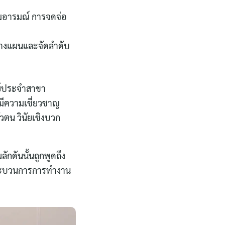
ุมอารมณ์ การจดจ่อ
ารวางแผนและจัดลำดับ
์ประจำสาขา
มีความเชี่ยวชาญ
วตน วินัยเชิงบวก
ลักดันนั้นถูกพูดถึง
 กระบวนการการทำงาน