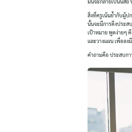
มันจะกลายเป็นนิสัย 
สิ่งที่ครูเน้นย้ำกั
นั้นจะมีการดึงประส
เป้าหมาย พูดง่ายๆ คื
และวางแผน เพื่อลงม
คำถามคือ ประสบการ