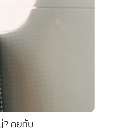
่? คุยกับ