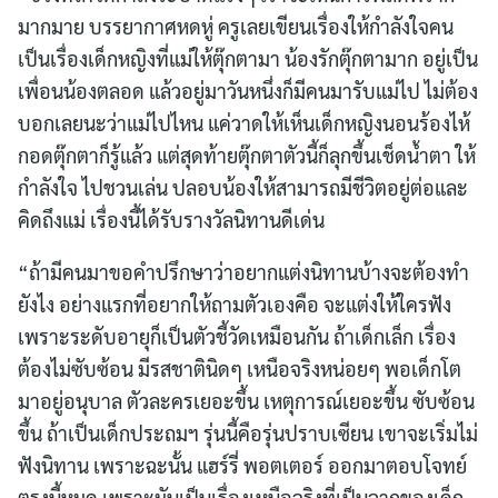
มากมาย บรรยากาศหดหู่ ครูเลยเขียนเรื่องให้กำลังใจคน
เป็นเรื่องเด็กหญิงที่แม่ให้ตุ๊กตามา น้องรักตุ๊กตามาก อยู่เป็น
เพื่อนน้องตลอด แล้วอยู่มาวันหนึ่งก็มีคนมารับแม่ไป ไม่ต้อง
บอกเลยนะว่าแม่ไปไหน แค่วาดให้เห็นเด็กหญิงนอนร้องไห้
กอดตุ๊กตาก็รู้แล้ว แต่สุดท้ายตุ๊กตาตัวนี้ก็ลุกขึ้นเช็ดน้ำตา ให้
กำลังใจ ไปชวนเล่น ปลอบน้องให้สามารถมีชีวิตอยู่ต่อและ
คิดถึงแม่ เรื่องนี้ได้รับรางวัลนิทานดีเด่น
“ถ้ามีคนมาขอคำปรึกษาว่าอยากแต่งนิทานบ้างจะต้องทำ
ยังไง อย่างแรกที่อยากให้ถามตัวเองคือ จะแต่งให้ใครฟัง
เพราะระดับอายุก็เป็นตัวชี้วัดเหมือนกัน ถ้าเด็กเล็ก เรื่อง
ต้องไม่ซับซ้อน มีรสชาตินิดๆ เหนือจริงหน่อยๆ พอเด็กโต
มาอยู่อนุบาล ตัวละครเยอะขึ้น เหตุการณ์เยอะขึ้น ซับซ้อน
ขึ้น ถ้าเป็นเด็กประถมฯ รุ่นนี้คือรุ่นปราบเซียน เขาจะเริ่มไม่
ฟังนิทาน เพราะฉะนั้น แฮร์รี่ พอตเตอร์ ออกมาตอบโจทย์
ตรงนี้หมด เพราะมันเป็นเรื่องเหนือจริงที่เป็นฉากของเด็ก