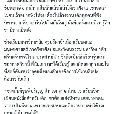
“เมื่อโตขึ้นในวัยประถมศึกษา พี่ชายเขาก็รับนิตยสาร
ชัยพฤกษ์ อ่านนิทานในนั้นแล้วก็เล่าให้เราฟัง แต่เขาจะเล่า
ไม่จบ ถ้าอยากฟังให้จบ ต้องไปล้างจาน เด็กทุกคนที่ฟัง
นิทานจากพี่ชายก็รีบไปล้างกันใหญ่ นั่นคือครั้งแรกที่เรารู้สึก
ว่า นิทานมีพลัง”
ช่วงเรียนมหาวิทยาลัย ครูปรีดาจึงเลือกเรียนคณะ
มนุษยศาสตร์ ภาควิชาศิลปะและวัฒนธรรม มหาวิทยาลัย
ศรีนครินทรวิโรฒ ประสานมิตร ซึ่งถือเป็นนักเรียนรุ่นแรก
ของภาควิชานี้ ที่นั่นเอง เขาได้เรียนรู้ ลองผิดลองถูก และใน
ที่สุดก็ค้นพบว่าจุดแข็งของตัวเองคือการใช้งานศิลปะ
สื่อสารกับเด็ก
“ช่วงนั้นมีรุ่นพี่ปริญญาโท เอกภาษาไทย เขาเรียนวิชา
เขียนหนังสือสำหรับเด็ก เขาต้องแต่งนิทาน เลยมาหาคน
วาดรูปในนิทาน เพราะเราชอบและคิดว่าน่าจะทำได้ เลย
เสนอตัวไปวาดให้”