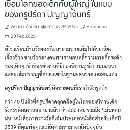
เชื่อมโลกของเด็กกับผู้ใหญ่ ในแบบ
ของครูปรีดา ปัญญาจันทร์
พัฒนา
ค้าขาย
ชวณิช
สุริวรรณ
Arunnoon
20 Feb 2025
ที่โรงเรียนบ้านวังทองวัฒนายามบ่ายเต็มไปด้วยเสียง
เจี๊ยวจ๊าว ชายวัยกลางคนพาเราหลบหลี้ความกระดี๊กระด๊า
ของเด็กๆ เข้าห้องทำงานที่มีกองนิทานสูงลิ่ว แน่นอนว่า
แต่ละเล่มปรากฏชื่อของเขาในฐานะคนวาดและคนแต่ง
ครูปรีดา ปัญญาจันทร์
คือชายคนที่เรากำลังพูดถึง
กว่า 40 ปีแล้วที่ครูปรีดาคลุกคลีอยู่ในโลกของนิทานเด็ก
รังสรรค์ผลงานออกมาแล้วกว่า 400 เล่ม รวมถึง ‘เม่นหลบ
ฝน’ หนังสือภาพรางวัลดีเด่นประเภทหนังสือสำหรับเด็กปี
2539 ที่คุณพ่อคุณแม่ยังตามหามาจนถึงปัจจุบัน