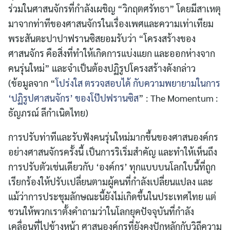
ร่วมในศาสนจักรที่กำลังเผชิญ “วิกฤตศรัทธา” โดยมีสาเหตุ
มาจากท่าทีของศาสนจักรในเรื่องเพศและความเท่าเทียม
พระสันตะปาปาฟรานซิสยอมรับว่า “โครงสร้างของ
ศาสนจักร คือสิ่งที่ทำให้เกิดการแบ่งแยก และออกห่างจาก
คนรุ่นใหม่” และจำเป็นต้องปฏิรูปโครงสร้างดังกล่าว
(ข้อมูลจาก “
โปร่งใส ตรวจสอบได้ กับความพยายามในการ
‘ปฏิรูปศาสนจักร’ ของโป๊ปฟรานซิส
” : The Momentum :
ธัญภรณ์ ลีกำเนิดไทย)
การปรับท่าทีและรับฟังคนรุ่นใหม่มากขึ้นของศาสนองค์กร
อย่างศาสนจักรครั้งนี้ เป็นการริเริ่มสำคัญ และทำให้เห็นถึง
การปรับตัวเช่นเดียวกับ ‘องค์กร’ ทุกแบบบนโลกใบนี้ที่ถูก
เรียกร้องให้ปรับเปลี่ยนตามผู้คนที่กำลังเปลี่ยนแปลง และ
แม้ว่าการประชุมลักษณะนี้ยังไม่เกิดขึ้นในประเทศไทย แต่
ชวนให้พวกเราตั้งคำถามว่าในโลกยุคปัจจุบันที่กำลัง
เคลื่อนที่ไปข้างหน้า ศาสนองค์กรที่ยังคงปักหลักกับวิถีความ