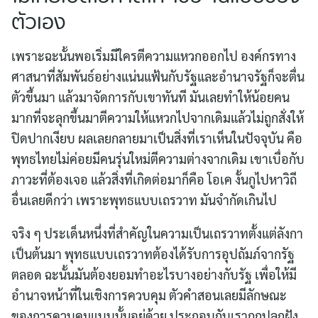
ตัวเอง
เพราะฉะนั้นพอเริ่มมีใครตีความแหวกออกไป องค์กรทาง
ศาสนาที่สัมพันธ์อย่างแน่นแฟ้นกับรัฐและอำนาจรัฐก็จะตื่น
ตัวขึ้นมา แล้วมาจัดการกับเขาทันที มันเลยทำให้น้อยคน
มากที่จะลุกขึ้นมาตีความให้แหวกไปจากเดิมแล้วไม่ถูกสั่งให้
ปิดปากเงียบ ผลเลยกลายมาเป็นสิ่งที่เราเห็นในปัจจุบัน คือ
พุทธไทยไม่ค่อยมีคนรุ่นใหม่ตีความต่างจากเดิม เขาเบื่อกับ
ภาวะที่ต้องเจอ แล้วสิ่งที่เกิดต่อมาก็คือ โอเค งั้นกูไปหาวิถี
อื่นเลยดีกว่า เพราะพุทธแบบเถรวาท มันจำกัดเกินไป
จริง ๆ ประเด็นหนึ่งที่สำคัญในความเป็นเถรวาทตั้งแต่ลังกา
เป็นต้นมา พุทธแบบเถรวาทต้องได้รับการอุปถัมภ์จากรัฐ
ตลอด ฉะนั้นมันต้องยอมทำอะไรบางอย่างกับรัฐ เพื่อให้มี
อำนาจหน้าที่ในเชิงการควบคุม ตัวคำสอนเลยมีลักษณะ
ของการควบคุมแบบนั้นอยู่ด้วย ประกอบกับเราถูกปลูกฝัง