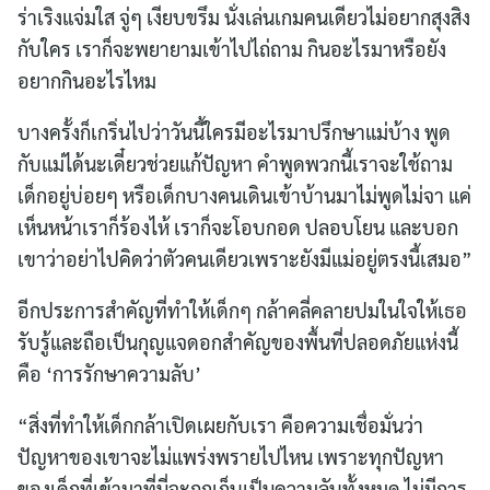
ร่าเริงแจ่มใส จู่ๆ เงียบขรึม นั่งเล่นเกมคนเดียวไม่อยากสุงสิง
กับใคร เราก็จะพยายามเข้าไปไถ่ถาม กินอะไรมาหรือยัง
อยากกินอะไรไหม
บางครั้งก็เกริ่นไปว่าวันนี้ใครมีอะไรมาปรึกษาแม่บ้าง พูด
กับแม่ได้นะเดี๋ยวช่วยแก้ปัญหา คำพูดพวกนี้เราจะใช้ถาม
เด็กอยู่บ่อยๆ หรือเด็กบางคนเดินเข้าบ้านมาไม่พูดไม่จา แค่
เห็นหน้าเราก็ร้องไห้ เราก็จะโอบกอด ปลอบโยน และบอก
เขาว่าอย่าไปคิดว่าตัวคนเดียวเพราะยังมีแม่อยู่ตรงนี้เสมอ”
อีกประการสำคัญที่ทำให้เด็กๆ กล้าคลี่คลายปมในใจให้เธอ
รับรู้และถือเป็นกุญแจดอกสำคัญของพื้นที่ปลอดภัยแห่งนี้
คือ ‘การรักษาความลับ’
“สิ่งที่ทำให้เด็กกล้าเปิดเผยกับเรา คือความเชื่อมั่นว่า
ปัญหาของเขาจะไม่แพร่งพรายไปไหน เพราะทุกปัญหา
ของเด็กที่เข้ามาที่นี่จะถูกเก็บเป็นความลับทั้งหมด ไม่มีการ