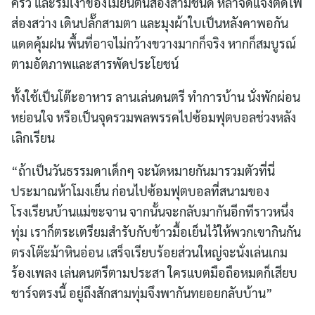
ครัว และร่มเงาของไม้ยืนต้นสองสามชนิด หล้าจัดแจงติดไฟ
ส่องสว่าง เดินปลั๊กสามตา และมุงผ้าใบเป็นหลังคาพอกัน
แดดคุ้มฝน พื้นที่อาจไม่กว้างขวางมากก็จริง หากก็สมบูรณ์
ตามอัตภาพและสารพัดประโยชน์
ทั้งใช้เป็นโต๊ะอาหาร ลานเล่นดนตรี ทำการบ้าน นั่งพักผ่อน
หย่อนใจ หรือเป็นจุดรวมพลพรรคไปซ้อมฟุตบอลช่วงหลัง
เลิกเรียน
“ถ้าเป็นวันธรรมดาเด็กๆ จะนัดหมายกันมารวมตัวที่นี่
ประมาณห้าโมงเย็น ก่อนไปซ้อมฟุตบอลที่สนามของ
โรงเรียนบ้านแม่ขะจาน จากนั้นจะกลับมากันอีกทีราวหนึ่ง
ทุ่ม เราก็ตระเตรียมสำรับกับข้าวมื้อเย็นไว้ให้พวกเขากินกัน
ตรงโต๊ะม้าหินอ่อน เสร็จเรียบร้อยส่วนใหญ่จะนั่งเล่นเกม
ร้องเพลง เล่นดนตรีตามประสา ใครแบตมือถือหมดก็เสียบ
ชาร์จตรงนี้ อยู่ถึงสักสามทุ่มจึงพากันทยอยกลับบ้าน”