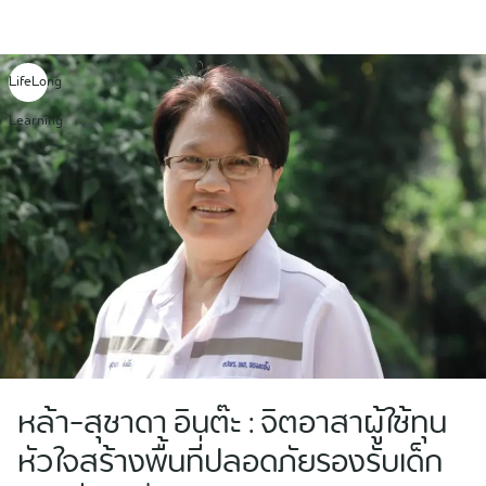
Skip
to
content
LifeLong
Learning
หล้า-สุชาดา อินต๊ะ : จิตอาสาผู้ใช้ทุน
หัวใจสร้างพื้นที่ปลอดภัยรองรับเด็ก