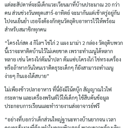
แต่ละสัปดาห์จะมีเด็กแวะเวียนมาที่บ้านประมาณ 20 กว่า
คน ส่วนช่วงวันหยุดเสาร์-อาทิตย์ จะมากันแต่เช้าตรู่อยู่กัน
ไปจนเย็นย่ำ เธอจึงต้องกักตุนวัตถุดิบอาหารไว้ให้พร้อม
สำหรับสมาชิกทุกคน
“โครงไก่สด 4 กิโลฯ ไข่ไก่ 2 แผง มาม่า 2 กล่อง วัตถุดิบพวก
นี้เราจะหาติดบ้านไว้ไม่เคยขาด เพราะทำเมนูได้หลาก
หลาย เช่น โครงไก่ต้มน้ำปลา ต้มแซ่บโครงไก่ ไข่ทรงเครื่อง
หรือถ้าหากวันไหนเราติดธุระเด็กๆ ก็ยังสามารถทำเมนู
ง่ายๆ กินเองได้สบาย”
ไม่เพียงข้าวปลาอาหาร ที่นี่ยังมีโน้ตบุ๊ก สัญญาณไวไฟ
กระดาษ และเครื่องพรินต์ไว้ให้เด็กๆ ใช้สืบค้นข้อมูล
ประกอบการเรียนและทำรายงานส่งอาจารย์ฟรี
“อย่างที่บอกว่าเด็กส่วนใหญ่ฐานะทางบ้านยากจน เวลา
คุณครูสั่งงานที่ต้องทำในคอมพิวเตอร์ พวกเขาจะต้องเดิน