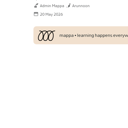
Admin Mappa
Arunnoon
20 May 2026
mappa • learning happens every