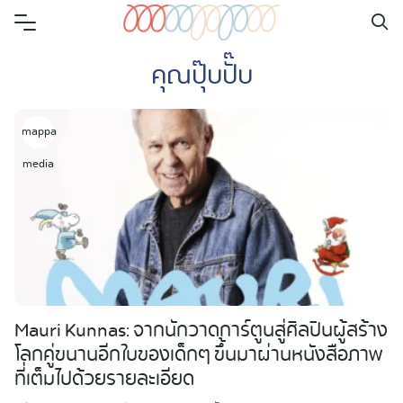
Skip
to
คุณปุ๊บปั๊บ
content
mappa
media
Mauri Kunnas: จากนักวาดการ์ตูนสู่ศิลปินผู้สร้าง
โลกคู่ขนานอีกใบของเด็กๆ ขึ้นมาผ่านหนังสือภาพ
ที่เต็มไปด้วยรายละเอียด
Search