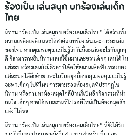
ร้องเป็น เล่นสนุก บทร้องเล่นเด็ก
ไทย
นิทาน “ร้องเป็น เล่นสนุก บทร้องเล่นเด็กไทย” ได้สร้างทั้ง
ความเพลิดเพลิน และได้ส่งต่อบทร้องเล่นและการละเล่น
ของไทย หากคุณพ่อคุณแม่ไม่รู้ว่าวันนี้จะเล่นอะไรกับลูกๆ
ดี ก็สามารถหยิบนิทานเล่มนี้ขึ้นมาและชวนเด็กๆ เล่นได้ ใน
แต่ละบทร้องเล่นยังมีคิวอาร์โค้ดให้สแกนเพื่อฟังเพลงของ
แต่ละบทได้อีกด้วย และในวันหยุดนี้หากคุณพ่อคุณแม่ไม่รู้
จะพาเด็กๆ ไปที่ไหน การตามรอยห้องสมุดที่ปรากฏใน
นิทาน หรือตามหาห้องสมุดใกล้บ้านก็เป็นอีกกิจกรรมที่น่า
สนใจ เด็กๆ อาจได้พบสถานที่โปรดที่ใหม่เป็นห้องสมุดสัก
แห่งก็ได้นะ
นิทาน “ร้องเป็น เล่นสนุก บทร้องเล่นเด็กไทย” นี้ยังได้รับ
รางวัลดีเด่น ประเภทหนังสือสวยงาม สำหรับเด็ก และ