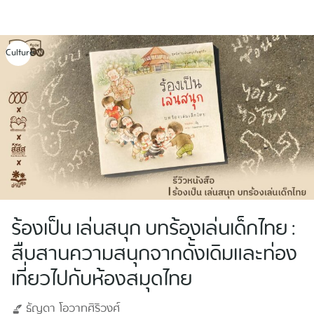
Skip
to
content
Culture
ร้องเป็น เล่นสนุก บทร้องเล่นเด็กไทย :
สืบสานความสนุกจากดั้งเดิมและท่อง
เที่ยวไปกับห้องสมุดไทย
ธัญดา
โอวาทศิริวงศ์