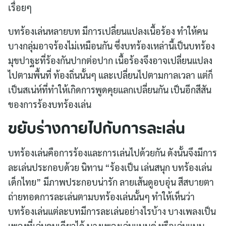
เรื่อยๆ
บทร้องเล่นหลายบท มีการเปลี่ยนแปลงเนื้อร้อง ทำให้คน
บางกลุ่มอาจร้องไม่เหมือนกัน ซึ่งบทร้องเหล่านี้เป็นบทร้อง
มุขปาฐะที่ร้องกันปากต่อปาก เนื้อร้องจึงอาจเปลี่ยนแปลง
ไปตามพื้นที่ ท้องถิ่นนั้นๆ และเปลี่ยนไปตามกาลเวลา แต่ก็
เป็นสเน่ห์ที่ทำให้เกิดการพูดคุยแลกเปลี่ยนกัน เป็นอีกสีสัน
ของการร้องบทร้องเล่น
ขยับร่างกายไปกับการละเล่น
บทร้องเล่นคือการร้องและการเล่นไปด้วยกัน ดังนั้นจึงมีการ
ละเล่นประกอบด้วย นิทาน “ร้องเป็น เล่นสนุก บทร้องเล่น
เด็กไทย” มีภาพประกอบน่ารัก ลายเส้นดูอบอุ่น สีสบายตา
ถ่ายทอดการละเล่นตามบทร้องเล่นนั้นๆ ทำให้เห็นว่า
บทร้องเล่นแต่ละบทมีการละเล่นอย่างไรบ้าง บางเพลงเป็น
เพลงที่เล่นคนเดียวได้ บางเพลงเล่นแบบคู่ หรือเล่นแบบ