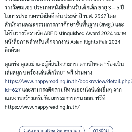
รางวัลชมเชย ประเภทหนังสือสำหรับเด็กเล็ก อายุ 3 – 5 ปี
ในการประกวดหนังสือดีเด่น ประจำปี พ.ศ. 2567 โดย
สำนักงานคณะกรรมการการศึกษาขั้นพื้นฐาน (สพฐ.) และ
ได้รับรางวัลรางวัล ARF Distinguished Award 2024 หมวด
หนังสือภาพสำหรับเด็กจากงาน Asian Rights Fair 2024
อีกด้วย
คุณพ่อ คุณแม่ และผู้ที่สนใจสามารถดาวน์โหลด “ร้องเป็น
เล่นสนุก บทร้องเล่นเด็กไทย” ฟรี ผ่านทาง
https://www.happyreading.in.th/bookreview/detail.php
id=627
และสามารถติดตามนิทานออนไลน์เล่มอื่นๆ จาก
แผนงานสร้างเสริมวัฒนธรรมการอ่าน สสส. ฟรีที่
https://www.happyreading.in.th/
CoCreatingNextGeneration
การอ่าน