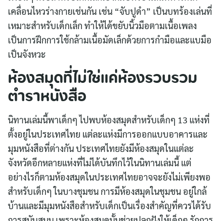
เคลื่อนไหวร่างกายเช่นกัน เช่น “จับปูดำ” เป็นบทร้องเล่นที่
เหมาะสำหรับเด็กเล็ก ทำให้ได้ขยับนิ้วมือตามเนื้อเพลง
เป็นการฝึกการใช้กล้ามเนื้อมัดเล็กด้วยการกำมือและแบมือ
เป็นจังหวะ
ห้องสมุดที่ไม่ใช่แค่ห้องรวบรวม
ตำราหนังสือ
นิทานเล่มนี้พาเด็กๆ ไปพบห้องสมุดสำหรับเด็กๆ 13 แห่งที่
ตั้งอยู่ในประเทศไทย แต่ละแห่งมีการออกแบบอาคารและ
มุมหนังสือที่ต่างกัน ประเทศไทยยังมีห้องสมุดในแต่ละ
จังหวัดอีกหลายแห่งที่ไม่ได้บันทึกไว้ในนิทานเล่มนี้ แต่
อย่างไรก็ตามห้องสมุดในประเทศไทยอาจจะยังไม่เพียงพอ
สำหรับเด็กๆ ในบางชุมชน การมีห้องสมุดในชุมชน อยู่ใกล้
บ้านและมีมุมหนังสือสำหรับเด็กเป็นเรื่องสำคัญที่ควรได้รับ
การสนับสนุน เพราะห้องสมุดนั้นช่วยปลูกฝังให้เด็กๆ รักการ