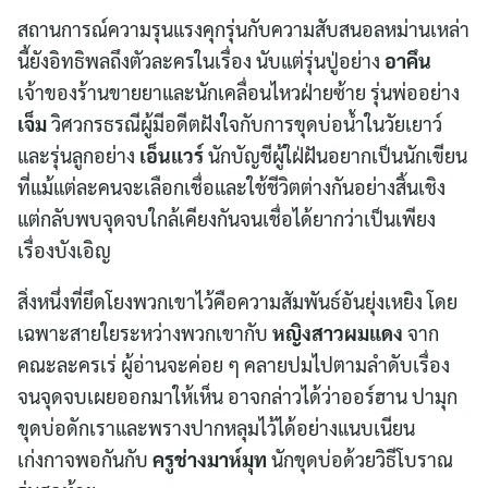
สถานการณ์ความรุนแรงคุกรุ่นกับความสับสนอลหม่านเหล่า
นี้ยังอิทธิพลถึงตัวละครในเรื่อง นับแต่รุ่นปู่อย่าง
อาคึน
เจ้าของร้านขายยาและนักเคลื่อนไหวฝ่ายซ้าย รุ่นพ่ออย่าง
เจ็ม
วิศวกรธรณีผู้มีอดีตฝังใจกับการขุดบ่อน้ำในวัยเยาว์
และรุ่นลูกอย่าง
เอ็นแวร์
นักบัญชีผู้ใฝ่ฝันอยากเป็นนักเขียน
ที่แม้แต่ละคนจะเลือกเชื่อและใช้ชีวิตต่างกันอย่างสิ้นเชิง
แต่กลับพบจุดจบใกล้เคียงกันจนเชื่อได้ยากว่าเป็นเพียง
เรื่องบังเอิญ
สิ่งหนึ่งที่ยึดโยงพวกเขาไว้คือความสัมพันธ์อันยุ่งเหยิง โดย
เฉพาะสายใยระหว่างพวกเขากับ
หญิงสาวผมแดง
จาก
คณะละครเร่ ผู้อ่านจะค่อย ๆ คลายปมไปตามลำดับเรื่อง
จนจุดจบเผยออกมาให้เห็น อาจกล่าวได้ว่าออร์ฮาน ปามุก
ขุดบ่อดักเราและพรางปากหลุมไว้ได้อย่างแนบเนียน
เก่งกาจพอกันกับ
ครูช่างมาห์มุท
นักขุดบ่อด้วยวิธีโบราณ