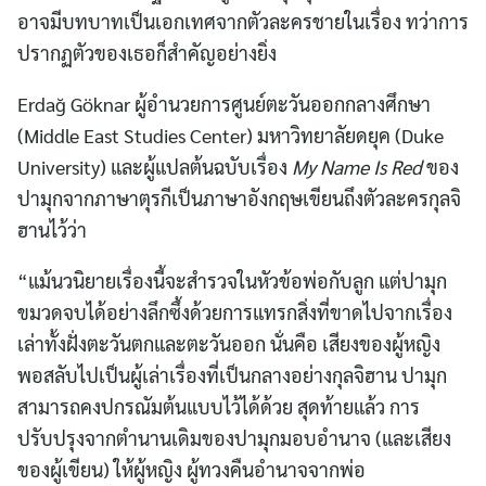
อาจมีบทบาทเป็นเอกเทศจากตัวละครชายในเรื่อง ทว่าการ
ปรากฏตัวของเธอก็สำคัญอย่างยิ่ง
Erdağ Göknar ผู้อำนวยการศูนย์ตะวันออกกลางศึกษา
(Middle East Studies Center) มหาวิทยาลัยดยุค (Duke
University) และผู้แปลต้นฉบับเรื่อง
My Name Is Red
ของ
ปามุกจากภาษาตุรกีเป็นภาษาอังกฤษเขียนถึงตัวละครกุลจิ
ฮานไว้ว่า
“แม้นวนิยายเรื่องนี้จะสำรวจในหัวข้อพ่อกับลูก แต่ปามุก
ขมวดจบได้อย่างลึกซึ้งด้วยการแทรกสิ่งที่ขาดไปจากเรื่อง
เล่าทั้งฝั่งตะวันตกและตะวันออก นั่นคือ เสียงของผู้หญิง
พอสลับไปเป็นผู้เล่าเรื่องที่เป็นกลางอย่างกุลจิฮาน ปามุก
สามารถคงปกรณัมต้นแบบไว้ได้ด้วย สุดท้ายแล้ว การ
ปรับปรุงจากตำนานเดิมของปามุกมอบอำนาจ (และเสียง
ของผู้เขียน) ให้ผู้หญิง ผู้ทวงคืนอำนาจจากพ่อ