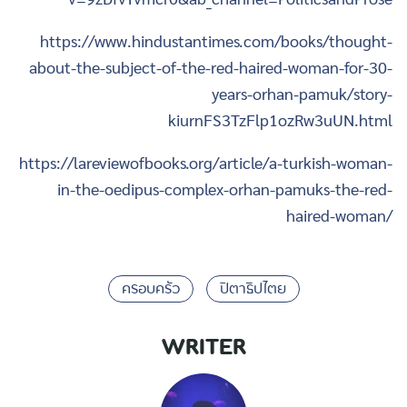
https://www.hindustantimes.com/books/thought-
about-the-subject-of-the-red-haired-woman-for-30-
years-orhan-pamuk/story-
kiurnFS3TzFlp1ozRw3uUN.html
https://lareviewofbooks.org/article/a-turkish-woman-
in-the-oedipus-complex-orhan-pamuks-the-red-
haired-woman/
ครอบครัว
ปิตาธิปไตย
WRITER