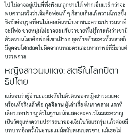
ไป ไม่อาจอยู่เป็นที่พึ่งพิงแก่ลูกชายได้ ฟากเอ็นแวร์ กว่าจะ
พบความจริงว่าเจ็มคือพ่อแท้ ๆ ก็สายเกินแก้ ความโกรธขึ้ง
ชิงชังต่อบุรุษที่ตนไม่เคยเห็นหน้าเอาชนะความปรารถนาที่
จะมีพ่อ ชายหนุ่มไม่อาจยอมรับว่าชายที่ไม่รู้กระทั่งว่าเขามี
ตัวตนบนโลกคือพ่อที่เขาเฝ้ารอ สุดท้ายตัวละครทั้งหลายก็
มีจุดจบโศกสลดไม่ผิดจากบทละครและมหากาพย์ที่มีมาแต่
บรรพกาล
หญิงสาวผมแดง: สตรีในโลกปิตา
ธิปไตย
แน่นอนว่าผู้อ่านย่อมสงสัยในตัวตนของหญิงสาวผมแดง
หรือแท้จริงแล้วคือ
กุลจิฮาน
ผู้เล่าเรื่องในภาคสาม แรกที
เดียวเธอปรากฏตัวในฐานะนักแสดงละครเร่โฉมสะคราญ
เป็นวัตถุแห่งความปรารถนาของเจ็มในวัยแรกรุ่น แล้วค่อยมี
บทบาทอีกครั้งในฐานะแม่ผู้สนับสนุนบุตรชาย แม้เธอไม่