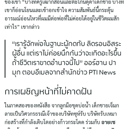
ของเขา “บางทีครูเฒ่าก็สอนและตะโกนดุด่าเด็กชาย บางที
เขาก็อ่อนโยนและเข้าอกเข้าใจ ความสัมพันธ์นี้กระตุ้น
อารมณ์อ่อนไหวที่ผมมีต่อพ่อที่ไม่ค่อยได้อยู่ในชีวิตผมสัก
เท่าไร” เขากล่าว
“เรารู้จักพ่อในฐานะผู้กดทับ ลิดรอนอิสระ
ผู้อื่น แต่เราไม่ค่อยนึกกันว่าจะเกิดอะไรขึ้น
ถ้าชีวิตเราขาดอำนาจนี้ไป” ออร์ฮาน ปา
มุก ตอบอีเมลจากสำนักข่าว PTI News
การเผชิญหน้าที่ไม่คาดฝัน
ในภาคสองของหนังสือ จากลูกมือขุดบ่อน้ำ เด็กชายเจ็มก
ลายเป็นวิศวกรธรณีเจ้าของบริษัทซุห์รับ บริษัทรับเหมา
ก่อสร้างที่กำลังเติบโตอย่างก้าวกระโดด ร่วมกับ
อายเช