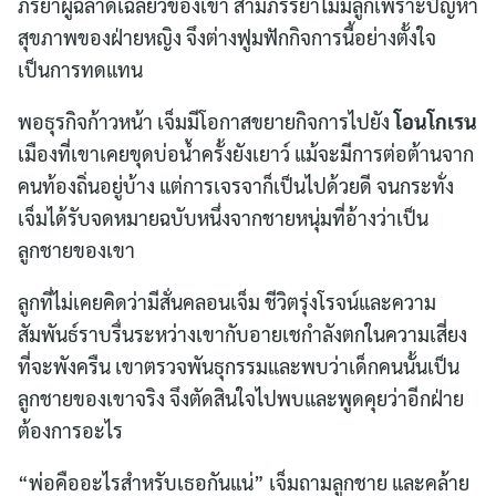
ภริยาผู้ฉลาดเฉลียวของเขา สามีภรรยาไม่มีลูกเพราะปัญหา
สุขภาพของฝ่ายหญิง จึงต่างฟูมฟักกิจการนี้อย่างตั้งใจ
เป็นการทดแทน
พอธุรกิจก้าวหน้า เจ็มมีโอกาสขยายกิจการไปยัง
โอนโกเรน
เมืองที่เขาเคยขุดบ่อน้ำครั้งยังเยาว์ แม้จะมีการต่อต้านจาก
คนท้องถิ่นอยู่บ้าง แต่การเจรจาก็เป็นไปด้วยดี จนกระทั่ง
เจ็มได้รับจดหมายฉบับหนึ่งจากชายหนุ่มที่อ้างว่าเป็น
ลูกชายของเขา
ลูกที่ไม่เคยคิดว่ามีสั่นคลอนเจ็ม ชีวิตรุ่งโรจน์และความ
สัมพันธ์ราบรื่นระหว่างเขากับอายเชกำลังตกในความเสี่ยง
ที่จะพังครืน เขาตรวจพันธุกรรมและพบว่าเด็กคนนั้นเป็น
ลูกชายของเขาจริง จึงตัดสินใจไปพบและพูดคุยว่าอีกฝ่าย
ต้องการอะไร
“พ่อคืออะไรสำหรับเธอกันแน่” เจ็มถามลูกชาย และคล้าย