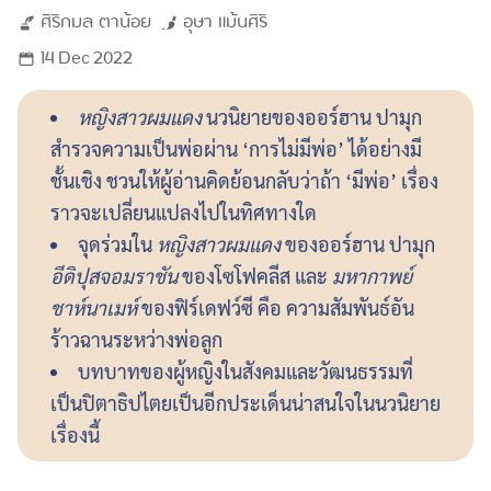
ศิริกมล
ตาน้อย
อุษา
แม้นศิริ
14 Dec 2022
หญิงสาวผมแดง
นวนิยายของออร์ฮาน ปามุก
สำรวจความเป็นพ่อผ่าน ‘การไม่มีพ่อ’ ได้อย่างมี
ชั้นเชิง ชวนให้ผู้อ่านคิดย้อนกลับว่าถ้า ‘มีพ่อ’ เรื่อง
ราวจะเปลี่ยนแปลงไปในทิศทางใด
จุดร่วมใน
หญิงสาวผมแดง
ของออร์ฮาน ปามุก
อีดิปุสจอมราชัน
ของโซโฟคลีส และ
มหากาพย์
ชาห์นาเมห์
ของฟิร์เดฟว์ซี คือ ความสัมพันธ์อัน
ร้าวฉานระหว่างพ่อลูก
บทบาทของผู้หญิงในสังคมและวัฒนธรรมที่
เป็นปิตาธิปไตยเป็นอีกประเด็นน่าสนใจในนวนิยาย
เรื่องนี้