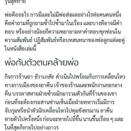
รุ่นสุดท้าย
พ่อคืออะไร การมีและไม่มีพ่อส่งผลอย่างไรต่อคนคนหนึ่ง
คือคำถามที่ถูกถามซ้ำไปซ้ำมาในเรื่อง และบางทีอาจมีคำ
ตอบ หรืออย่างน้อยก็ความพยายามหาคำตอบซุกซ่อนใน
ความสัมพันธ์ ปฏิสัมพันธ์หรือบทสนทนาของพ่อลูกแต่ละคู่
ในหนังสือเล่มนี้
พ่อกับตัวตนคล้ายพ่อ
กิจการร้านยา
ชีวาเภสัช
ดำเนินไปพร้อมกับการเคลื่อนไหว
ทางการเมืองของอาคึน เจ้าของร้านและพนักงานกะกลาง
คืน บรรดาสหายฝ่ายซ้ายมักมารวมตัวกันที่ร้านของเขา
ก่อนที่จะต้องกระสานซ่านเซ็นเมื่อฝ่ายทหารเริ่มมีการ
จับกุมหรือนำตัวนักเคลื่อนไหวไปคุมขังทรมาน อาคึน
หายตัวไปครั้งหนึ่ง ก่อนจะหายไปถี่ขึ้น นานขึ้นเรื่อย ๆ และ
ในที่สุดก็หายไปอย่างถาวร