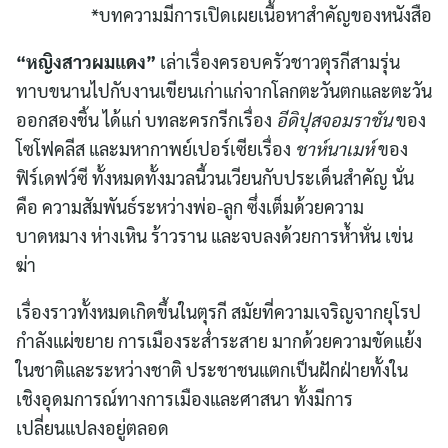
*บทความมีการเปิดเผยเนื้อหาสำคัญของหนังสือ
“หญิงสาวผมแดง”
เล่าเรื่องครอบครัวชาวตุรกีสามรุ่น
ทาบขนานไปกับงานเขียนเก่าแก่จากโลกตะวันตกและตะวัน
ออกสองชิ้น ได้แก่ บทละครกรีกเรื่อง
อีดิปุสจอมราชัน
ของ
โซโฟคลีส และมหากาพย์เปอร์เซียเรื่อง
ชาห์นาเมห์
ของ
ฟิร์เดฟว์ซี ทั้งหมดทั้งมวลนี้วนเวียนกับประเด็นสำคัญ นั่น
คือ ความสัมพันธ์ระหว่างพ่อ-ลูก ซึ่งเต็มด้วยความ
บาดหมาง ห่างเหิน ร้าวราน และจบลงด้วยการห้ำหั่น เข่น
ฆ่า
เรื่องราวทั้งหมดเกิดขึ้นในตุรกี สมัยที่ความเจริญจากยุโรป
กำลังแผ่ขยาย การเมืองระส่ำระสาย มากด้วยความขัดแย้ง
ในชาติและระหว่างชาติ ประชาชนแตกเป็นฝักฝ่ายทั้งใน
เชิงอุดมการณ์ทางการเมืองและศาสนา ทั้งมีการ
เปลี่ยนแปลงอยู่ตลอด