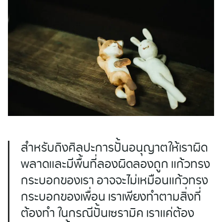
สำหรับถิงศิลปะการปั้นอนุญาตให้เราผิด
พลาดและมีพื้นที่ลองผิดลองถูก แก้วทรง
กระบอกของเรา อาจจะไม่เหมือนแก้วทรง
Search
กระบอกของเพื่อน เราเพียงทำตามสิ่งที่
for:
ต้องทำ ในกรณีปั้นเซรามิค เราแค่ต้อง