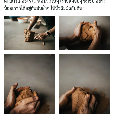
ดินแล้วได้อะไร แต่พอนวดไปๆ เราจะค่อยๆ ซึมซับ อย่าง
น้อยเราก็ได้อยู่กับมันย้ำๆ ให้นิ้วสัมผัสกับดิน”