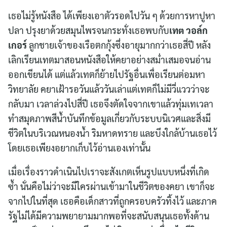
เธอไม่รู้หนังสือ ได้เพียงเอาตัวรอดไปวัน ๆ ด้วยการหาปูหา
ปลา ปรุงยาด้วยสมุนไพรจนกระทั่งเธอพบกับ
เทต วอล์ก
เกอร์
ลูกชายเจ้าของเรือตกกุ้งซึ่งอายุมากกว่าเธอสี่ปี หลัง
เลิกเรียนเทตมาสอนหนังสือให้คยาอย่างสม่ำเสมอจนอ่าน
ออกเขียนได้ แต่แล้วเทตก็ย้ายไปรัฐอื่นเพื่อเรียนต่อมหา
วิทยาลัย คยาเฝ้ารอวันแล้ววันเล่าแต่เทตก็ไม่มีวี่แววว่าจะ
กลับมา เวลาล่วงไปสี่ปี เธอจึงตัดใจจากเขาแล้วทุ่มเทเวลา
ทำสมุดภาพสีน้ำบันทึกข้อมูลเกี่ยวกับระบบนิเวศและสิ่งมี
ชีวิตในบริเวณหนองน้ำ ริมหาดทราย และบึงใกล้บ้านเธอไว้
โดยเธอเพียงอยากเก็บไว้อ่านเองเท่านั้น
เมื่อเรื่องราวดำเนินไปเราจะสังเกตเห็นรูปแบบหนึ่งที่เกิด
ซ้ำ นั่นคือไม่ว่าจะมีใครผ่านเข้ามาในชีวิตของคยา เขาก็จะ
จากไปในที่สุด เธอคือเด็กสาวที่ถูกครอบครัวทิ้งไว้ และภาค
รัฐไม่ได้มีความพยายามมากพอที่จะสนับสนุนเธอทั้งด้าน