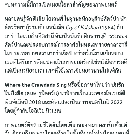
*บทความนี้มีการเปิดเผยเนื้อหาสำคัญของภาพยนตร์
หลายคนรู้จัก
ดีเลีย โอเวนส์
ในฐานะนักอนุรักษ์สัตว์ป่า นัก
สัตววิทยาผู้ร่วมเขียนหนังสือ
Cry of Kalahari
(1984) กับ
มาร์ก โอเวนส์ อดีตสามี อันเป็นบันทึกศึกษาพฤติกรรมของ
สัตว์ป่าและประสบการณ์การอาศัยในทะเลทรายคาลาฮารี
ในประเทศบอตสวานากว่าเจ็ดปี ทว่าครั้งนี้งานเขียนของ
เธอที่ได้รับการดัดแปลงเป็นภาพยนตร์หาใช่หนังสือสารคดี
แต่เป็นนวนิยายเล่มแรกที่ใช้เวลาเขียนยาวนานไม่แพ้กัน
Where the Crawdads Sing
หรือชื่อภาษาไทยว่า
ปมรัก
ในบึงลึก
(สนพ.ยูนิคอร์น)
นวนิยายเรื่องแรกของโอเวนส์ตี
พิมพ์เมื่อปี 2018 และดัดแปลงเป็นภาพยนตร์ในปี 2022
โดยผู้กำกับโอลิเวีย นิวแมน
ภาพยนตร์ติดตามชีวิตอันโดดเดี่ยวของ
คยา คลาร์ก
ตั้งแต่
วัยเด็กจนถึงลมหายใจสุดท้าย ในพื้นที่ชุ่มน้ำห่างไกลชุมชนที่