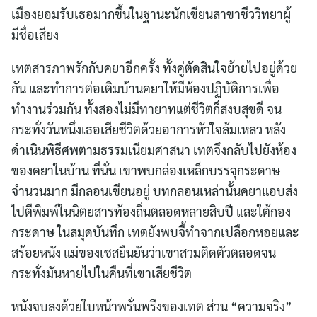
เมืองยอมรับเธอมากขึ้นในฐานะนักเขียนสาขาชีววิทยาผู้
มีชื่อเสียง
เทตสารภาพรักกับคยาอีกครั้ง ทั้งคู่ตัดสินใจย้ายไปอยู่ด้วย
กัน และทำการต่อเติมบ้านคยาให้มีห้องปฏิบัติการเพื่อ
ทำงานร่วมกัน ทั้งสองไม่มีทายาทแต่ชีวิตก็สงบสุขดี จน
กระทั่งวันหนึ่งเธอเสียชีวิตด้วยอาการหัวใจล้มเหลว หลัง
ดำเนินพิธีศพตามธรรมเนียมศาสนา เทตจึงกลับไปยังห้อง
ของคยาในบ้าน ที่นั่น เขาพบกล่องเหล็กบรรจุกระดาษ
จำนวนมาก มีกลอนเขียนอยู่ บทกลอนเหล่านั้นคยาแอบส่ง
ไปตีพิมพ์ในนิตยสารท้องถิ่นตลอดหลายสิบปี และใต้กอง
กระดาษ ในสมุดบันทึก เทตยังพบจี้ทำจากเปลือกหอยและ
สร้อยหนัง แม่ของเชสยืนยันว่าเขาสวมติดตัวตลอดจน
กระทั่งมันหายไปในคืนที่เขาเสียชีวิต
หนังจบลงด้วยใบหน้าพรั่นพรึงของเทต ส่วน “ความจริง”