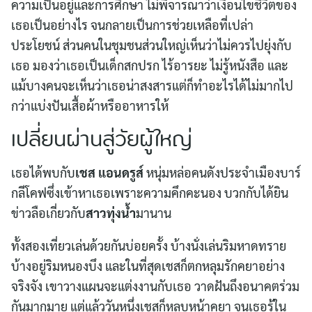
ความเป็นอยู่และการศึกษา ไม่พิจารณาว่าเงื่อนไขชีวิตของ
เธอเป็นอย่างไร จนกลายเป็นการช่วยเหลือที่เปล่า
ประโยชน์ ส่วนคนในชุมชนส่วนใหญ่เห็นว่าไม่ควรไปยุ่งกับ
เธอ มองว่าเธอเป็นเด็กสกปรก ไร้อารยะ ไม่รู้หนังสือ และ
แม้บางคนจะเห็นว่าเธอน่าสงสารแต่ก็ทำอะไรได้ไม่มากไป
กว่าแบ่งปันเสื้อผ้าหรืออาหารให้
เปลี่ยนผ่านสู่วัยผู้ใหญ่
เธอได้พบกับ
เชส แอนดรูส์
หนุ่มหล่อคนดังประจำเมืองบาร์
กลีโคฟซึ่งเข้าหาเธอเพราะความคึกคะนอง บวกกับได้ยิน
ข่าวลือเกี่ยวกับ
สาวทุ่งน้ำ
มานาน
ทั้งสองเที่ยวเล่นด้วยกันบ่อยครั้ง บ้างนั่งเล่นริมหาดทราย
บ้างอยู่ริมหนองบึง และในที่สุดเชสก็ตกหลุมรักคยาอย่าง
จริงจัง เขาวางแผนจะแต่งงานกับเธอ วาดฝันถึงอนาคตร่วม
กันมากมาย แต่แล้ววันหนึ่งเชสก็หลบหน้าคยา จนเธอรู้ใน