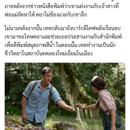
ภายหลังจากข่าวหนังสือพิมพ์ว่าเขาแต่งงานกับเจ้าสาวที่
พ่อแม่จัดหาให้ คยาไม่ข้องแวะกับเขาอีก
ไม่นานหลังจากนั้น เทตกลับมายังบาร์กลีโคฟหลังเรียนจบ
เขามาขอโทษคยาและช่วยเธอประสานงานกับสำนักพิมพ์
เพื่อตีพิมพ์สมุดภาพสีน้ำ ในตอนนั้น เทตทำงานเป็นนัก
ชีววิทยาในสถาบันทดลองใหม่เอี่ยมในเมือง