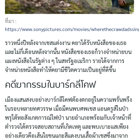
ที่มา :
https://www.sonypictures.com/movies/wherethecrawdads
ราวหนึ่งปีหลังจากเชสแต่งงาน คยาได้รับหนังสือของเธอ
และไม่กี่เดือนหลังจากนั้น หนังสือของเธอก็วางจำหน่ายบน
แผงหนังสือในรัฐต่าง ๆ ในสหรัฐอเมริกา รายได้จากการ
จำหน่ายหนังสือทำให้คยามีชีวิตความเป็นอยู่ที่ดีขึ้น
คดีฆากรรมในบาร์กลีโคฟ
Search
for:
เมืองแสนสงบอย่างบาร์กลีโคฟต้องตกอยู่ในความพรั่นพรึง
ในรอบหลายทศวรรษ เมื่อมีคนพบศพเชส แอนดรูส์ในป่า
พรุใต้หอสังเกตการณ์ไฟป่า นายอำเภอพร้อมกับเจ้าหน้าที่
ตำรวจได้ตรวจสอบสถานที่เกิดเหตุ และพบเบาะแสเพียง
อย่างเดียวคือเส้นใยขนแกะสีแดงบนเสื้อผ้าเชสซึ่งมาจาก