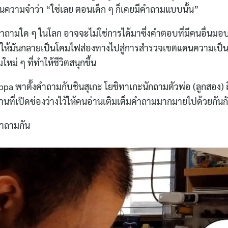
้นความจำว่า “ใช่เลย ตอนเด็ก ๆ ก็เคยมีคำถามแบบนั้น”
ถามใด ๆ ในโลก อาจจะไม่ใช่การได้มาซึ่งคำตอบที่มีคนอื่นมอบ
ว้ให้มันกลายเป็นโคมไฟส่องทางไปสู่การสำรวจเขตแดนความเป็น
หม่ ๆ ที่ทำให้ชีวิตสนุกขึ้น
pa พาตั้งคำถามกับชินสุเกะ โยชิทาเกะนักถามตัวพ่อ (ลูกสอง) 
ทานที่เปิดช่องว่างไว้ให้คนอ่านเติมเต็มคำถามมากมายไปด้วยกัน
คำถามกัน
Search