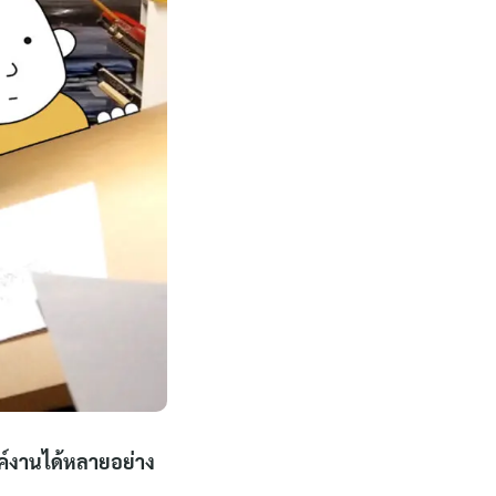
รค์งานได้หลายอย่าง