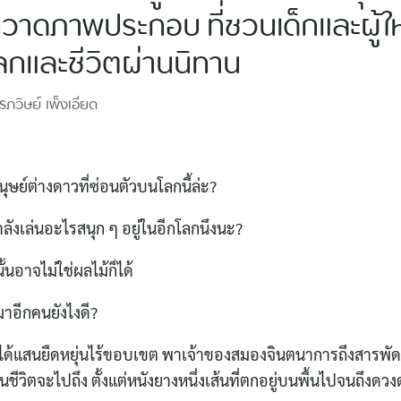
ักวาดภาพประกอบ ที่ชวนเด็กและผู้
กและชีวิตผ่านนิทาน
รภวิษย์
เพ็งเอียด
นุษย์ต่างดาวที่ซ่อนตัวบนโลกนี้ล่ะ?
ลังเล่นอะไรสนุก ๆ อยู่ในอีกโลกนึงนะ?
ั้นอาจไม่ใช่ผลไม้ก็ได้
มาอีกคนยังไงดี?
มได้แสนยืดหยุ่นไร้ขอบเขต พาเจ้าของสมองจินตนาการถึงสารพัด
ชีวิตจะไปถึง ตั้งแต่หนังยางหนึ่งเส้นที่ตกอยู่บนพื้นไปจนถึงดวง