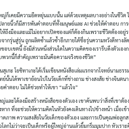
ใหญ่ก็เคยมีความยืดหยุ่นแบบนั้น แต่ด้วยเหตุผลบางอย่างในชีวิต
ายนิ้วก็มีสารพันคำตอบที่ทั้งมนุษย์และ AI ช่วยให้คำตอบ การศึ
้ถึงมือและแม้ไม่อยากเปิดซองแต่ก็ต้องกินเพราะชีวิตต้องอยู
มอบจากรุ่นสู่รุ่น ถูกผลิตซ้ำแล้วซ้ำอีกภายใต้ชื่อรุ่นความหวังดีทา
ขอบเขตนี้ ยังมีส่วนหนึ่งส่วนใดในความคิดของเรารีบดึงตัวเอง
อบพวกนี้ก็สำคัญเพราะมันคือความจริงของชีวิต”
ุณชินสุเกะ โยชิทาเกะได้เริ่มเขียนหนังสือเล่มแรกจากโจทย์นามธรร
จทย์นั้นได้พาเขาย้อนไปในวัยเด็กที่ช่างถาม ช่างสงสัย ช่างจินต
้วยคำตอบ ไม่ได้ช่วยทำให้เขา “แล้วใจ”
ใหญ่และได้ลงมือสร้างหนังสือของตัวเอง เขาค้นพบว่าสิ่งที่เขาต
หาก ที่จะช่วยให้ความคิดในหัวยังคงเดินทางไปข้างหน้า เมื่อเข้า
วาดภาพ ความสงสัยในวัยเด็กของตัวเอง และการเป็นคุณพ่อลูกสอ
วโลกไม่ว่าจะเป็นเด็กหรือผู้ใหญ่อ่านแล้วยิ้มกริ่มมุมปาก หัวเราะค