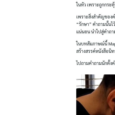
ในหัว เพราะถูกกระตุ
เพราะสิ่งสำคัญของคำ
“รักษา” คำถามนั้นไ
แน่นอน นำไปสู่คำถามใ
ในบทสัมภาษณ์นี้ Map
สร้างสรรค์หนังสือนิ
ไปถามคำถามนักตั้ง