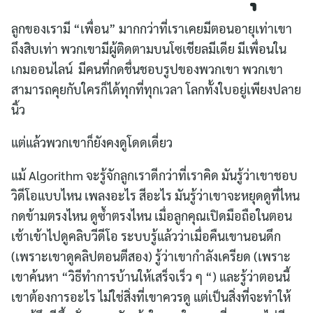
ลูกของเรามี “เพื่อน” มากกว่าที่เราเคยมีตอนอายุเท่าเขา
ถึงสิบเท่า พวกเขามีผู้ติดตามบนโซเชียลมีเดีย มีเพื่อนใน
เกมออนไลน์ มีคนที่กดชื่นชอบรูปของพวกเขา พวกเขา
สามารถคุยกับใครก็ได้ทุกที่ทุกเวลา โลกทั้งใบอยู่เพียงปลาย
นิ้ว
แต่แล้วพวกเขาก็ยังคงดูโดดเดี่ยว
แม้ Algorithm จะรู้จักลูกเราดีกว่าที่เราคิด มันรู้ว่าเขาชอบ
วิดีโอแบบไหน เพลงอะไร สีอะไร มันรู้ว่าเขาจะหยุดดูที่ไหน
กดข้ามตรงไหน ดูซ้ำตรงไหน เมื่อลูกคุณเปิดมือถือในตอน
เช้าเข้าไปดูคลิบวีดีโอ ระบบรู้แล้วว่าเมื่อคืนเขานอนดึก
(เพราะเขาดูคลิปตอนตีสอง) รู้ว่าเขากำลังเครียด (เพราะ
เขาค้นหา “วิธีทำการบ้านให้เสร็จเร็ว ๆ “) และรู้ว่าตอนนี้
เขาต้องการอะไร ไม่ใช่สิ่งที่เขาควรดู แต่เป็นสิ่งที่จะทำให้