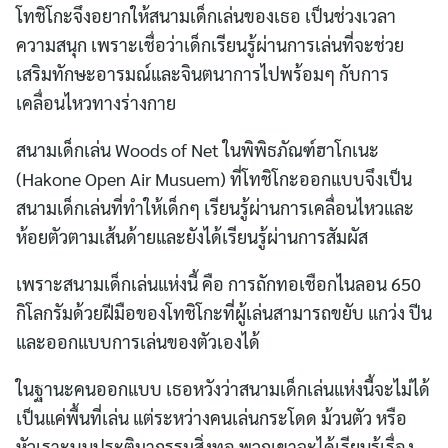
โทชิโกะจึงอยากให้สนามเด็กเล่นของเธอ เป็นช่วงเวลา
ความสนุก เพราะเชื่อว่าเด็กเรียนรู้ผ่านการเล่นที่จะช่วย
เสริมทักษะอารมณ์และจินตนาการไปพร้อมๆ กับการ
เคลื่อนไหวทางร่างกาย
สนามเด็กเล่น Woods of Net ในพิพิธภัณฑ์ฮาโกเนะ
(Hakone Open Air Musuem) ที่โทชิโกะออกแบบจึงเป็น
สนามเด็กเล่นที่ทำให้เด็กๆ เรียนรู้ผ่านการเคลื่อนไหวและ
ห้อยตัวตามเส้นด้ายและยังได้เรียนรู้ผ่านการสัมผัส
เพราะสนามเด็กเล่นแห่งนี้ คือ การถักทอเชือกไนลอน 650
กิโลกรัมด้วยฝีมือของโทชิโกะที่ผู้เล่นสามารถขยับ แกว่ง ปีน
และออกแบบการเล่นของตัวเองได้
ในฐานะคนออกแบบ เธอหวังว่าสนามเด็กเล่นแห่งนี้จะไม่ได้
เป็นแค่พื้นที่เล่น แต่ระหว่างคนเล่นกระโดด ม้วนตัว หรือ
หัวเราะบนประติมากรรมสิ่งทอ พวกเขาจะได้เรียนรู้เรื่อง