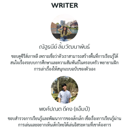
WRITER
ณัฐธนีย์ ลิ้มวัฒนาพันธ์
ชอบดูซีรีส์เกาหลี เพราะเชื่อว่าตัวเราสามารถสร้างพื้นที่การเรียนรู้ได้
สนใจเรื่องระบบการศึกษาเเละความสัมพันธ์ในครอบครัว พยายามฝึก
การเล่าเรื่องให้สนุกเเบบฉบับของตัวเอง
พงศ์ปณต ดีคง (แอ๊มป์)
ชอบสำรวจการเรียนรู้และพัฒนาการของเด็กเล็ก เชื่อเรื่องการเรียนรู้ผ่าน
การเล่นและอยากเห็นเด็กไทยได้เล่นอิสระตามที่เขาต้องการ