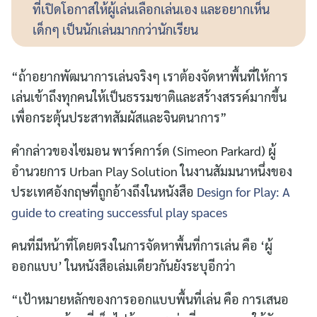
ที่เปิดโอกาสให้ผู้เล่นเลือกเล่นเอง และอยากเห็น
เด็กๆ เป็นนักเล่นมากกว่านักเรียน
“ถ้าอยากพัฒนาการเล่นจริงๆ เราต้องจัดหาพื้นที่ให้การ
เล่นเข้าถึงทุกคนให้เป็นธรรมชาติและสร้างสรรค์มากขึ้น
เพื่อกระตุ้นประสาทสัมผัสและจินตนาการ”
คำกล่าวของไซมอน พาร์คการ์ด (Simeon Parkard) ผู้
อำนวยการ Urban Play Solution ในงานสัมมนาหนึ่งของ
ประเทศอังกฤษที่ถูกอ้างถึงในหนังสือ
Design for Play: A
guide to creating successful play spaces
คนที่มีหน้าที่โดยตรงในการจัดหาพื้นที่การเล่น คือ ‘ผู้
ออกแบบ’ ในหนังสือเล่มเดียวกันยังระบุอีกว่า
“เป้าหมายหลักของการออกแบบพื้นที่เล่น คือ การเสนอ