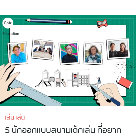
Skip
to
content
Civic
Education
เล่น เล่น
5 นักออกแบบสนามเด็กเล่น ที่อยาก