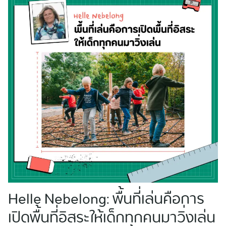
Helle Nebelong: พื้นที่เล่นคือการ
เปิดพื้นที่อิสระให้เด็กทุกคนมาวิ่งเล่น