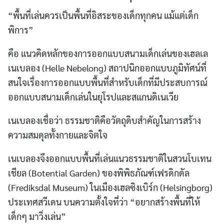
“พื้นที่เล่นควรเป็นพื้นที่อิสระของเด็กทุกคน แม้แต่เด็ก
พิการ”
คือ แนวคิดหลักของการออกแบบสนามเด็กเล่นของเฮลเล
เนเบลอง (Helle Nebelong) สถาปนิกออกแบบภูมิทัศน์ที่
สนใจเรื่องการออกแบบพื้นที่สำหรับเด็กที่มีประสบการณ์
ออกแบบสนามเด็กเล่นในยุโรปและสแกนดิเนเวีย
เนเบลองเชื่อว่า ธรรมชาติคือวัตถุดิบสำคัญในการสร้าง
ความสมดุลทั้งกายและจิตใจ
เนเบลองจึงออกแบบพื้นที่เล่นแนวธรรมชาติในสวนโบเทน
เชียล (Botential Garden) ของพิพิธภัณฑ์เฟรดิกดัล
(Frediksdal Museum) ในเมืองเฮลซิงเบิร์ก (Helsingborg)
ประเทศสวีเดน บนความตั้งใจที่ว่า “อยากสร้างพื้นที่ให้
เด็กๆ มาวิ่งเล่น”