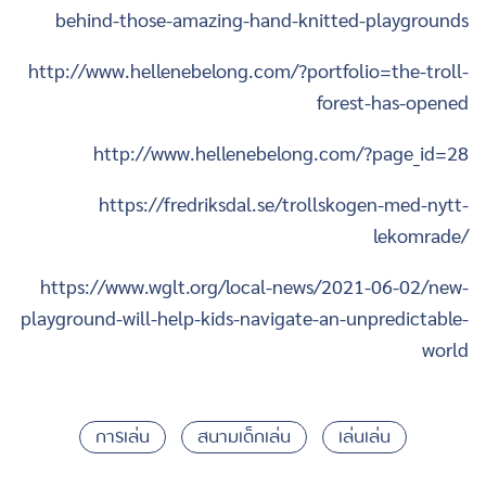
behind-those-amazing-hand-knitted-playgrounds
http://www.hellenebelong.com/?portfolio=the-troll-
forest-has-opened
http://www.hellenebelong.com/?page_id=28
https://fredriksdal.se/trollskogen-med-nytt-
lekomrade/
https://www.wglt.org/local-news/2021-06-02/new-
playground-will-help-kids-navigate-an-unpredictable-
world
การเล่น
สนามเด็กเล่น
เล่นเล่น