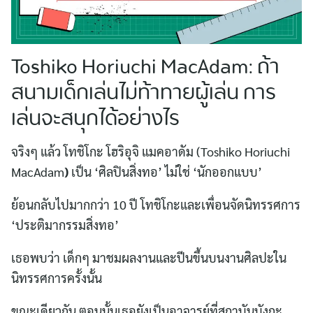
Toshiko Horiuchi MacAdam: ถ้า
สนามเด็กเล่นไม่ท้าทายผู้เล่น การ
เล่นจะสนุกได้อย่างไร
จริงๆ แล้ว โทชิโกะ โฮริอุจิ แมคอาดัม (Toshiko Horiuchi
MacAdam
)
เป็น ‘ศิลปินสิ่งทอ’ ไม่ใช่ ‘นักออกแบบ’
ย้อนกลับไปมากกว่า 10 ปี โทชิโกะและเพื่อนจัดนิทรรศการ
‘ประติมากรรมสิ่งทอ’
เธอพบว่า เด็กๆ มาชมผลงานและปีนขึ้นบนงานศิลปะใน
นิทรรศการครั้งนั้น
ขณะเดียวกัน ตอนนั้นเธอยังเป็นอาจารย์ที่สถาบันบังกะ