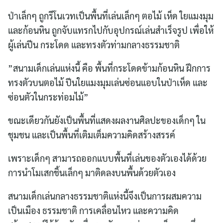
ป่าเล็กๆ ถูกรีโนเวทเป็นพื้นที่เล่นเล็กๆ ตอไม้ เห็ด ใยแมงมุม
และก้อนหิน ถูกจับแทรกไปกับอุปกรณ์เล่นสำเร็จรูป เพื่อให้
ผู้เล่นปีน กระโดด และทรงตัวท่ามกลางธรรมชาติ
”สนามเด็กเล่นแห่งนี้ คือ พื้นที่กระโดดข้ามก้อนหิน ฝึกการ
ทรงตัวบนตอไม้ ปีนใยแมงมุมเล่นซ่อนแอบในป่าเห็ด และ
ซ่อนตัวในกระท่อมไม้”
ขณะเดียวกันยังเป็นพื้นที่แสดงผลงานศิลปะของเด็กๆ ใน
ชุมชน และเป็นพื้นที่เติมเต็มความคิดสร้างสรรค์
เพราะเด็กๆ สามารถออกแบบพื้นที่เล่นของตัวเองได้ด้วย
การนำโมเสกชิ้นเล็กๆ มาติดลงบนพื้นด้วยตัวเอง
สนามเด็กเล่นกลางธรรมชาติแห่งนี้จึงเป็นการผสมความ
เป็นเมือง ธรรมชาติ การเคลื่อนไหว และความคิด