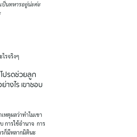
กเป็นทหารอยู่น่ะค่ะ
ะ
อะไรจริงๆ
 โปรดช่วยลูก
ย่างไร เขาชอบ
าเหตุผลว่าทำไมเขา
บบ การใช้อำนาจ การ
หารก็มีหลากมิตินะ