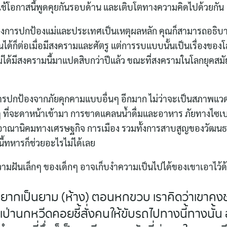
ะใช้โอกาสนี้พูดคุยกันรอบด้าน และเติบโตทางความคิดไปด้วยกัน
ต้องการปกป้องแม่และประเทศเป็นเหตุผลหลัก คุณก็สามารถอธิบาย
ด้ก็ต่อเมื่อมีสงครามและศัตรู แต่การรบแบบนั้นเป็นเรื่องของ
่ได้มีสงครามนี้มาแปดสิบกว่าปีแล้ว ขณะที่สงครามในโลกยุคสมั
ารปกป้องจากภัยคุกคามแบบอื่นๆ อีกมาก ไม่ว่าจะเป็นสภาพแ
 ที่จะดาหน้าเข้ามา การขาดแคลนน้ำดื่มและอาหาร ภัยทางไซเ
าณานิคมทางเศรษฐกิจ การเมือง รวมทั้งการสาบสูญของวัฒนธร
นี้ทหารก็ช่วยอะไรไม่ได้เลย
Search
วามฝันเล็กๆ ของเด็กๆ อาจเก็บงำความเป็นไปได้ของเขาเอาไว้ด
for:
อยากเป็นยาม (ห้าง) ตอนหกขวบ เราคิดว่าเขาคงช
เป่านกหวีดคอยชี้สั่งคนให้ขับรถไปทางนี้ทางนั้น