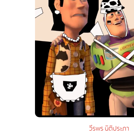
วีรพร นิติประภา