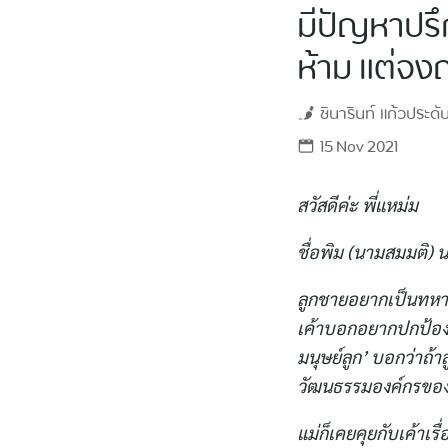
มีปัญหาปรึ
ห้าม แต่จง
ชินารินท์
แก้วประดับ
15 Nov 2021
สวัสดีค่ะ พี่แหม่ม
ชื่อพิม (นามสมมติ) 
ลูกชายอยากเป็นทหาร
เค้าบอกอยากปกป้องแ
มนุษย์ลูก’ บอกว่าถ้า
วัฒนธรรมองค์กรของ
แม่ก็เคยคุยกับเค้าเร