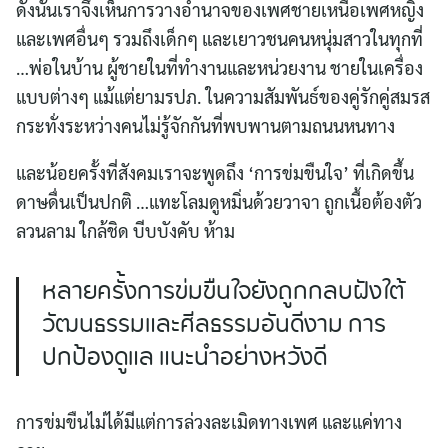
ดังนั้นเราจึงเห็นการวางอำนาจของเพศชายเหนือเพศหญิง
และเพศอื่นๆ รวมถึงเด็กๆ และเยาวชนคนหนุ่มสาวในทุกที่
…พ่อในบ้าน ผู้ชายในที่ทำงานและหน่วยงาน ชายในเครื่อง
แบบต่างๆ แม้แต่ยามรปภ. ในความสัมพันธ์ของคู่รักคู่สมรส
กระทั่งระหว่างคนไม่รู้จักกันที่พบพานตามถนนหนทาง
และน้อยครั้งที่สังคมเราจะพูดถึง ‘การข่มขืนใจ’ ที่เกิดขึ้น
ดาษดื่นเป็นปกติ …แทะโลมดูหมิ่นด้วยวาจา ถูกเนื้อต้องตัว
ลวนลาม ใกล้ชิด บีบบังคับ ห้าม
หลายครั้งการข่มขืนใจยังถูกกลบฝังใต้
วัฒนธรรมและศีลธรรมอันดีงาม การ
ปกป้องดูแล แนะนำอย่างหวังดี
การข่มขืนไม่ได้มีแต่การล่วงละเมิดทางเพศ และแค่ทาง