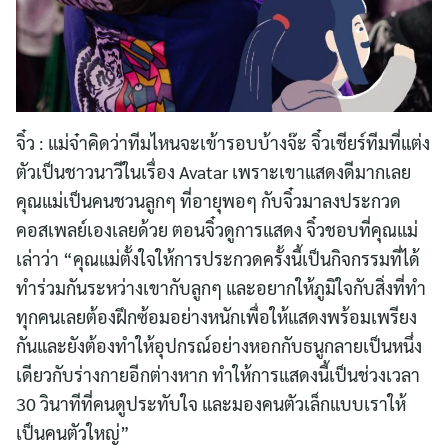
จิ๋ว : แม่จ๋าคิดว่าทีมไหนจะเข้ารอบบ้างจ๊ะ จิ๋วเชียร์ทีมที่แต่ง
ตัวเป็นชาวนาวีในเรื่อง Avatar เพราะเขาแสดงดีมากเลย
คุณแม่เป็นคนชวนลูกๆ ที่อายุพอๆ กับจิ๋วมาลงประกวด
คอสเพลย์เองเลยด้วย ตอนจิ๋วดูการแสดง จิ๋วชอบที่คุณแม่
เล่าว่า “คุณแม่ตั้งใจให้การประกวดครั้งนี้เป็นกิจกรรมที่ได้
ทำร่วมกันระหว่างเขากับลูกๆ และอยากให้ภูมิใจกับสิ่งที่ทำ
ทุกคนเลยต้องฝึกซ้อมอย่างหนักเพื่อให้แสดงพร้อมเพรียง
กันและยังต้องทำให้อุปกรณ์อย่างหอกกับธนูกลายเป็นหนึ่ง
เดียวกับร่างกายอีกต่างหาก ทำให้การแสดงนี้เป็นช่วงเวลา
30 วินาทีที่คนดูประทับใจ และมองคนตัวเล็กแบบเราให้
เป็นคนตัวใหญ่”