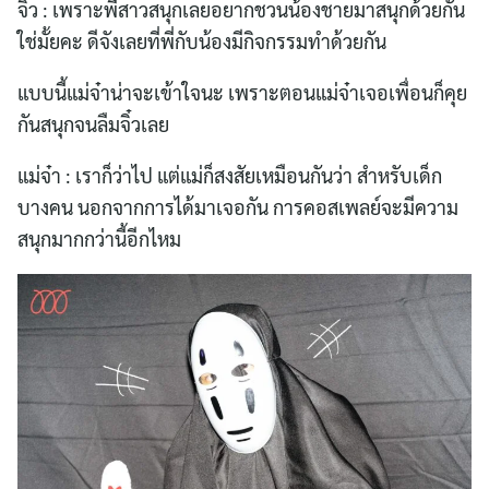
จิ๋ว : เพราะพี่สาวสนุกเลยอยากชวนน้องชายมาสนุกด้วยกัน
ใช่มั้ยคะ ดีจังเลยที่พี่กับน้องมีกิจกรรมทำด้วยกัน
แบบนี้แม่จ๋าน่าจะเข้าใจนะ เพราะตอนแม่จ๋าเจอเพื่อนก็คุย
กันสนุกจนลืมจิ๋วเลย
แม่จ๋า : เราก็ว่าไป แต่แม่ก็สงสัยเหมือนกันว่า สำหรับเด็ก
บางคน นอกจากการได้มาเจอกัน การคอสเพลย์จะมีความ
สนุกมากกว่านี้อีกไหม