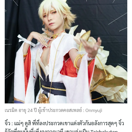
เนรมิต อายุ 24 ปี ผู้เข้าประกวดคอสเพลย์ : Onmyuji
จิ๋ว : แม่ๆ ดูสิ พี่ที่ลงประกวดเขาแต่งตัวกันอลังการสุดๆ จิ๋ว
รู้จักพี่คนนั้นที่เพิ่งลงจากเวที เขาแต่งเป็น Taishakuten