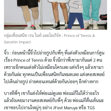
กลุ่มเพื่อนสนิท เรน ไนท์ และโยเกิร์ต : Prince of Tennis &
Genshin Impact
จิ๋ว : ก่อนหน้านี้จิ๋วไปถ่ายรูปกับพี่ๆ ที่แต่งตัวเหมือนการ์ตูน
เรื่อง Prince of Tennis ด้วย จิ๋วนึกว่าพี่เขามากันแค่ 2 คน
เพราะอีกคนแต่งตัวไม่เหมือนใครเลย แต่จริงๆ แล้วเขามา
ด้วยกันล่ะ ทุกคนเป็นเพื่อนสนิทกันหมดเลย แต่งคอสเพลย์
ไปเดินถ่ายรูป ถ่ายคอนเทนต์ด้วยกันบ่อยๆ อีกต่างหาก
บางทีพี่ๆ เขาก็แต่งให้พ่อแม่ดูเลย พ่อแม่ก็ไม่ได้ว่าอะไร
แล้วยังเคยมางานคอสเพลย์กับพี่ๆ ด้วย พ่อแม่ก็ตื่นเต้นนะ
เขาชอบไปงานใหญ่ๆ อย่าง JFest Maruya หรือ TGS