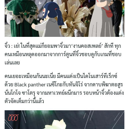
จิ๋ว : เย่! ในที่สุดแม่ก็ยอมพาจิ๋วมา‘งานคอสเพลย์’ สักที ทุก
คนเหมือนหลุดออกมาจากการ์ตูนที่จิ๋วชอบดูกับเกมที่ชอบ
เล่นเลย
คนเยอะเหมือนกันนะเนี่ย มีคนแต่งเป็นไดโนเสาร์ทีเร็กซ์
ด้วย Black panther เนซึโกะกับทันจิโร่ จากดาบพิฆาตอสูร
นั่นโกโจ ซาโตรุ จากมหาเวทย์ผนึกมาร รอบหน้าจิ๋วต้องแต่ง
ตัวจัดเต็มกว่านี้แล้ว