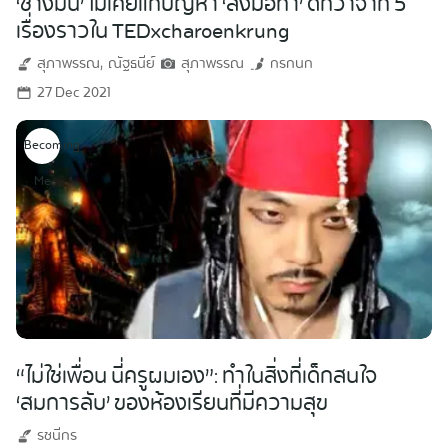
‘ช่างมัน’ ไม่เคยแก้ปัญหา ‘ลงมือทำ’ ดีกว่าจาก 5
เรื่องราวใน TEDxcharoenkrung
สุภาพรรณ
ณัฐธนีย์
สุภาพรรณ
กรกนก
27 Dec 2021
Becoming
Me
“ไม่ใช่เพื่อน นี่ครูผมเอง”: ทำในสิ่งที่เด็กสนใจ
‘สมการลับ’ ของห้องเรียนที่มีความสุข
รชนีกร