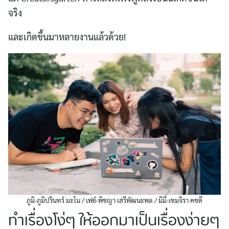
จริง
และเกิดขึ้นมาหลายงานแล้วด้วย!
ภูมิ-ภูมิปรินทร์ มะโน / เฟย์-พิชญา เสรีพัฒนะพล / มีมี่-เขมจิรา คชดี
ทำเรื่องโง่ๆ ให้ออกมาเป็นเรื่องง่ายๆ