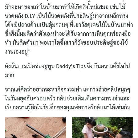
มักจะหาของเก่าในบ้านมาทำให้เกิดสิ่งใหม่เสมอ เช่น ไม้
นวดหลัง D.I.Y เป็นไม้นวดหลังที่ประดิษฐ์มาจากเหล็กทรง
โค้ง มีปลายด้ามเป็นตุ้มกลมๆ ที่เอาวัสดุเศษไม้ในบ้านมาทำ
ซึ่งสิ่งนี้ผมคิดว่าตัวเองน่าจะได้รับจากการเห็นคุณพ่อลงมือ
ทำ มันติดตัวมา พอเราโตขึ้นเราก็ยังชอบประดิษฐ์ของใช้
งานเองอยู่”
ดังนั้นการเปิดช่องยูทูบ Daddy’s Tips จึงเกินความตั้งใจไป
มาก
จากแค่คิดว่าอยากจะหากิจกรรมทำ แต่การถ่ายคลิปสนุกๆ
ในวันหยุดกับครอบครัว กลับช่วยเติมเต็มความทรงจำและ
เรียกความรู้สึกในวัยเด็กของคุณพ่อชาตรีกลับมาได้เช่นกัน