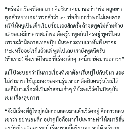
“หรืออีกเรื่องที่ตลกมาก คือชินาเคยมาขอว่า ‘พ่อ หนูอยาก
พูดคำหยาบอะ’ พวกคำว่า ass พ่อก็บอกว่าพ่อไม่เคยคาด
หวังให้หนูเป็นเด็กเรียบร้อยเลยสักครั้ง ถ้าจะพูดไม่ห้ามด้วย
แต่ขอแค่มีกาลเทศะก็พอ ต้องรู้ว่าพูดกับใครอยู่ พูดที่ไหน
เพราะถ้าผิดกาลเทศะปุ๊บ มันจะกระทบเราทันที เขาจะ
f*ck หรืออะไรก็แล้วแต่ พูดไปเลย เรายังพูดนิครับ
(หัวเราะ) ซึ่งเราดีใจนะ ที่เรื่องเล็กๆ แค่นี้เขายังมาบอกเรา”
แม้โป้จะบอกว่ามีหลายเรื่องที่เขาต้องเรียนรู้ไปกับชินา และ
ไม่สามารถใช้มุมมองของคนรุ่นเขามาตัดสินคนรุ่นใหม่ได้
แต่ก็มีบางเรื่องที่เป็นคำสอนเก่าๆ ที่ยังคงเวิร์คในปัจจุบัน
เช่น เรื่องสุขภาพ
“ยังมีเรื่องที่ผู้ใหญ่สมัยก่อนสอนมาแล้วเวิร์คอยู่ คือการสอน
เขาว่า อย่านอนดึก อย่าดูมือถือมากไปเพราะทำให้สมาธิสั้น
ลง มันมีผลต่ออารมณ์ เรื่องพวกนี้จริง บอกเขาได้ อธิบาย