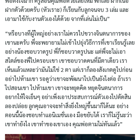
พ่อตั้งใจมาก ครูสอนคุณพ่อด้วยเลยไหม พี่ก็เลย ฝากเนื้อ
ฝากตัวด้วยครับ (หัวเราะ) ก็เรียนกับลูกจนจบ 3 เล่ม และ
เอามาใช้กับงานตัวเองได้ด้วย จากที่เล่นไม่เป็น”
“หรือบางทีผู้ใหญ่อย่างเราไม่ควรไปขวางจินตนาการของ
เขานะครับ พี่จะพยายามไม่เข้าไปยุ่งวิธีการที่เขาเรียนรู้เลย
อย่างน้องชอบวาดรูป พี่ก็ชอบวาดรูปนะ แต่พี่จะไม่เอา
สไตล์ของพี่ไปครอบเขา เขาชอบวาดคนที่มีตาเดียว เรา
เห็นแล้วแหละว่ามันไม่ใช่ 2 ตา แต่เราก็ลองสังเกตดูไปก่อน
อย่าไปห้ามเขา รอดูว่าเขาจะพัฒนาไปเป็นยังไงต่อ ถ้าเรา
ไปสอนเขา ไปห้ามเขา เขาจะหยุดคิด หยุดจินตนาการ
อยากให้ใจเย็นๆ อย่าเพิ่งเอาประสบการณ์ตัวเองไปตัดสิน
ลองปล่อย ลูกคุณอาจจะทำสิ่งยิ่งใหญ่ขึ้นมาก็ได้นะ อย่าง
ตอนนี้น้องชอบทำแอนิเมชั่นเอง มือขยับได้ เราก็ไม่รู้นะว่า
เขาทำยังไง เขาทำของเขาเอง คุณพ่อตามไม่ทันแล้ว”