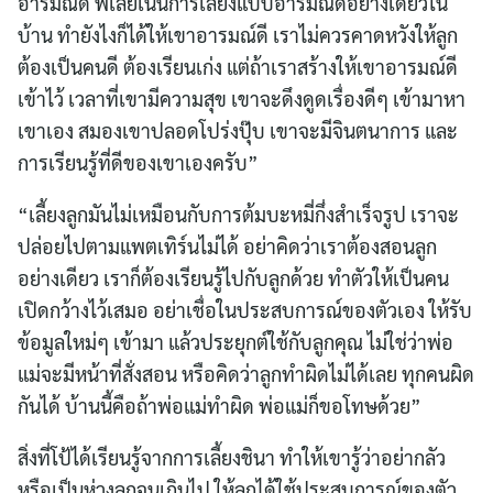
อารมณ์ดี พี่เลยเน้นการเลี้ยงแบบอารมณ์ดีอย่างเดียวใน
for:
บ้าน ทำยังไงก็ได้ให้เขาอารมณ์ดี เราไม่ควรคาดหวังให้ลูก
ต้องเป็นคนดี ต้องเรียนเก่ง แต่ถ้าเราสร้างให้เขาอารมณ์ดี
เข้าไว้ เวลาที่เขามีความสุข เขาจะดึงดูดเรื่องดีๆ เข้ามาหา
เขาเอง สมองเขาปลอดโปร่งปุ๊บ เขาจะมีจินตนาการ และ
การเรียนรู้ที่ดีของเขาเองครับ”
“เลี้ยงลูกมันไม่เหมือนกับการต้มบะหมี่กึ่งสำเร็จรูป เราจะ
ปล่อยไปตามแพตเทิร์นไม่ได้ อย่าคิดว่าเราต้องสอนลูก
อย่างเดียว เราก็ต้องเรียนรู้ไปกับลูกด้วย ทำตัวให้เป็นคน
เปิดกว้างไว้เสมอ อย่าเชื่อในประสบการณ์ของตัวเอง ให้รับ
ข้อมูลใหม่ๆ เข้ามา แล้วประยุกต์ใช้กับลูกคุณ ไม่ใช่ว่าพ่อ
แม่จะมีหน้าที่สั่งสอน หรือคิดว่าลูกทำผิดไม่ได้เลย ทุกคนผิด
กันได้ บ้านนี้คือถ้าพ่อแม่ทำผิด พ่อแม่ก็ขอโทษด้วย”
สิ่งที่โป้ได้เรียนรู้จากการเลี้ยงชินา ทำให้เขารู้ว่าอย่ากลัว
หรือเป็นห่วงลูกจนเกินไป ให้ลูกได้ใช้ประสบการณ์ของตัว