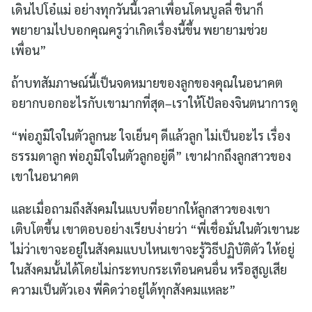
เดินไปโอ๋แม่ อย่างทุกวันนี้เวลาเพื่อนโดนบูลลี่ ชินาก็
พยายามไปบอกคุณครูว่าเกิดเรื่องนี้ขึ้น พยายามช่วย
เพื่อน”
ถ้าบทสัมภาษณ์นี้เป็นจดหมายของลูกของคุณในอนาคต
อยากบอกอะไรกับเขามากที่สุด–เราให้โป้ลองจินตนาการดู
“พ่อภูมิใจในตัวลูกนะ ใจเย็นๆ ดีแล้วลูก ไม่เป็นอะไร เรื่อง
ธรรมดาลูก พ่อภูมิใจในตัวลูกอยู่ดี” เขาฝากถึงลูกสาวของ
เขาในอนาคต
และเมื่อถามถึงสังคมในแบบที่อยากให้ลูกสาวของเขา
เติบโตขึ้น เขาตอบอย่างเรียบง่ายว่า “พี่เชื่อมั่นในตัวเขานะ
ไม่ว่าเขาจะอยู่ในสังคมแบบไหนเขาจะรู้วิธีปฏิบัติตัว ให้อยู่
ในสังคมนั้นได้โดยไม่กระทบกระเทือนคนอื่น หรือสูญเสีย
ความเป็นตัวเอง พี่คิดว่าอยู่ได้ทุกสังคมแหละ”