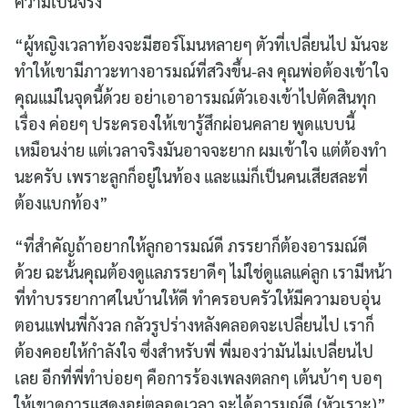
ความเป็นจริง
“ผู้หญิงเวลาท้องจะมีฮอร์โมนหลายๆ ตัวที่เปลี่ยนไป มันจะ
ทำให้เขามีภาวะทางอารมณ์ที่สวิงขึ้น-ลง คุณพ่อต้องเข้าใจ
คุณแม่ในจุดนี้ด้วย อย่าเอาอารมณ์ตัวเองเข้าไปตัดสินทุก
เรื่อง ค่อยๆ ประครองให้เขารู้สึกผ่อนคลาย พูดแบบนี้
เหมือนง่าย แต่เวลาจริงมันอาจจะยาก ผมเข้าใจ แต่ต้องทำ
นะครับ เพราะลูกก็อยู่ในท้อง และแม่ก็เป็นคนเสียสละที่
ต้องแบกท้อง”
“ที่สำคัญถ้าอยากให้ลูกอารมณ์ดี ภรรยาก็ต้องอารมณ์ดี
ด้วย ฉะนั้นคุณต้องดูแลภรรยาดีๆ ไม่ใช่ดูแลแค่ลูก เรามีหน้า
ที่ทำบรรยากาศในบ้านให้ดี ทำครอบครัวให้มีความอบอุ่น
ตอนแฟนพี่กังวล กลัวรูปร่างหลังคลอดจะเปลี่ยนไป เราก็
ต้องคอยให้กำลังใจ ซึ่งสำหรับพี่ พี่มองว่ามันไม่เปลี่ยนไป
เลย อีกที่พี่ทำบ่อยๆ คือการร้องเพลงตลกๆ เต้นบ้าๆ บอๆ
ให้เขาดูการแสดงอยู่ตลอดเวลา จะได้อารมณ์ดี (หัวเราะ)”