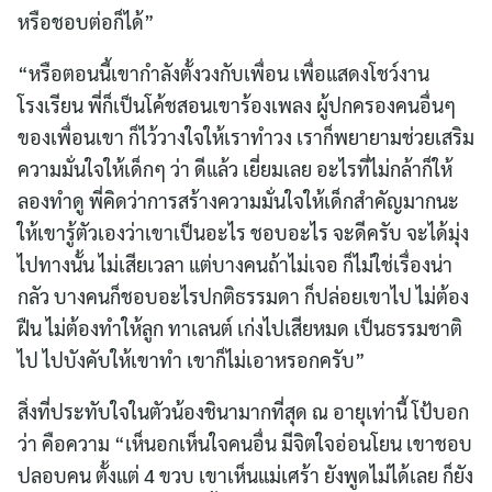
หรือชอบต่อก็ได้”
“หรือตอนนี้เขากำลังตั้งวงกับเพื่อน เพื่อแสดงโชว์งาน
โรงเรียน พี่ก็เป็นโค้ชสอนเขาร้องเพลง ผู้ปกครองคนอื่นๆ
ของเพื่อนเขา ก็ไว้วางใจให้เราทำวง เราก็พยายามช่วยเสริม
ความมั่นใจให้เด็กๆ ว่า ดีแล้ว เยี่ยมเลย อะไรที่ไม่กล้าก็ให้
ลองทำดู พี่คิดว่าการสร้างความมั่นใจให้เด็กสำคัญมากนะ
ให้เขารู้ตัวเองว่าเขาเป็นอะไร ชอบอะไร จะดีครับ จะได้มุ่ง
ไปทางนั้น ไม่เสียเวลา แต่บางคนถ้าไม่เจอ ก็ไม่ใช่เรื่องน่า
กลัว บางคนก็ชอบอะไรปกติธรรมดา ก็ปล่อยเขาไป ไม่ต้อง
ฝืน ไม่ต้องทำให้ลูก ทาเลนต์ เก่งไปเสียหมด เป็นธรรมชาติ
ไป ไปบังคับให้เขาทำ เขาก็ไม่เอาหรอกครับ”
สิ่งที่ประทับใจในตัวน้องชินามากที่สุด ณ อายุเท่านี้ โป้บอก
ว่า คือความ “เห็นอกเห็นใจคนอื่น มีจิตใจอ่อนโยน เขาชอบ
ปลอบคน ตั้งแต่ 4 ขวบ เขาเห็นแม่เศร้า ยังพูดไม่ได้เลย ก็ยัง