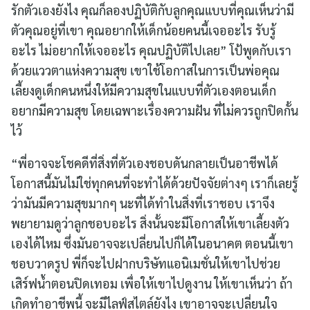
รักตัวเองยังไง คุณก็ลองปฏิบัติกับลูกคุณแบบที่คุณเห็นว่ามี
ตัวคุณอยู่ที่เขา คุณอยากให้เด็กน้อยคนนี้เจออะไร รับรู้
อะไร ไม่อยากให้เจออะไร คุณปฏิบัติไปเลย” โป้พูดกับเรา
ด้วยแววตาแห่งความสุข เขาใช้โอกาสในการเป็นพ่อคุณ
เลี้ยงดูเด็กคนหนึ่งให้มีความสุขในแบบที่ตัวเองตอนเด็ก
อยากมีความสุข โดยเฉพาะเรื่องความฝัน ที่ไม่ควรถูกปิดกั้น
ไว้
“พี่อาจจะโชคดีที่สิ่งที่ตัวเองชอบดันกลายเป็นอาชีพได้
โอกาสนี้มันไม่ใช่ทุกคนที่จะทำได้ด้วยปัจจัยต่างๆ เราก็เลยรู้
ว่ามันมีความสุขมากๆ นะที่ได้ทำในสิ่งที่เราชอบ เราจึง
พยายามดูว่าลูกชอบอะไร สิ่งนั้นจะมีโอกาสให้เขาเลี้ยงตัว
เองได้ไหม ซึ่งมันอาจจะเปลี่ยนไปก็ได้ในอนาคต ตอนนี้เขา
ชอบวาดรูป พี่ก็จะไปฝากบริษัทแอนิเมชั่นให้เขาไปช่วย
เสิร์ฟน้ำตอนปิดเทอม เพื่อให้เขาไปดูงาน ให้เขาเห็นว่า ถ้า
เกิดทำอาชีพนี้ จะมีไลฟ์สไตล์ยังไง เขาอาจจะเปลี่ยนใจ