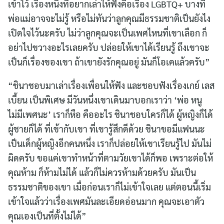
เข้าไว้ เรื่องหนึ่งที่อยากเล่าให้ฟังคือเรื่อง LGBTQ+ บางที
พ่อแม่อาจจะไม่รู้ หรือไม่ทันว่าลูกคุณมีธรรมชาติเป็นยังไง
เปิดใจไว้นะครับ ไม่ว่าลูกคุณจะเป็นเพศไหนที่เขาเลือก ก็
อย่าไปขวางอะไรเลยครับ ปล่อยให้เขาได้เรียนรู้ ถึงเขาจะ
เป็นก็เรื่องของเขา ถ้าเขายังรักคุณอยู่ มันก็โอเคแล้วครับ”
“ชินาชอบมาเล่าเรื่องเพื่อนให้ฟัง และชอบฟังเรื่องเกย์ เลส
เบี้ยน เป็นพิเศษ มีวันหนึ่งเขาเดินมาบอกเราว่า ‘พ่อ หนู
ไม่มีเพศนะ’ เราก็หือ คืออะไร ชินาชอบใครก็ได้ ผู้หญิงก็ได้
ผู้ชายก็ได้ ที่เข้ากับเขา ที่เขารู้สึกดีด้วย ชินาขอมีแฟนนะ
เป็นเด็กผู้หญิงอีกคนหนึ่ง เราก็ปล่อยให้เขาเรียนรู้ไป มันไม่
ผิดครับ ขอแค่เขาทำหน้าที่ตามวัยเขาได้ก็พอ เพราะต่อให้
คุณห้าม ก็ห้ามไม่ได้ แล้วก็ไม่ควรห้ามด้วยครับ มันเป็น
ธรรมชาติของเขา เมื่อก่อนเราก็ไม่เข้าใจเลย แต่ตอนนี้เริ่ม
เข้าใจแล้วว่าเรื่องเพศมันละเอียดอ่อนมาก คุณจะเอาตัว
คุณเองเป็นที่ตั้งไม่ได้”