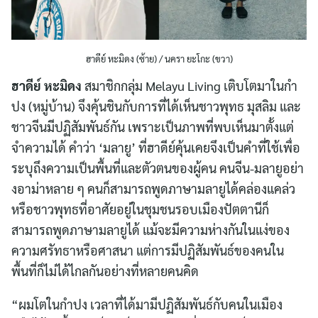
ฮาดีย์ หะมิดง (ซ้าย) / นครา ยะโกะ (ขวา)
ฮาดีย์ หะมิดง
สมาชิกกลุ่ม Melayu Living เติบโตมาในกำ
ปง (หมู่บ้าน) จึงคุ้นชินกับการที่ได้เห็นชาวพุทธ มุสลิม และ
ชาวจีนมีปฏิสัมพันธ์กัน เพราะเป็นภาพที่พบเห็นมาตั้งแต่
จำความได้ คำว่า ‘มลายู’ ที่ฮาดีย์คุ้นเคยจึงเป็นคำที่ใช้เพื่อ
ระบุถึงความเป็นพื้นที่และตัวตนของผู้คน คนจีน-มลายูอย่า
งอาม่าหลาย ๆ คนก็สามารถพูดภาษามลายูได้คล่องแคล่ว
หรือชาวพุทธที่อาศัยอยู่ในชุมชนรอบเมืองปัตตานีก็
สามารถพูดภาษามลายูได้ แม้จะมีความห่างกันในแง่ของ
ความศรัทธาหรือศาสนา แต่การมีปฏิสัมพันธ์ของคนใน
พื้นที่ก็ไม่ได้ไกลกันอย่างที่หลายคนคิด
“ผมโตในกำปง เวลาที่ได้มามีปฏิสัมพันธ์กับคนในเมือง