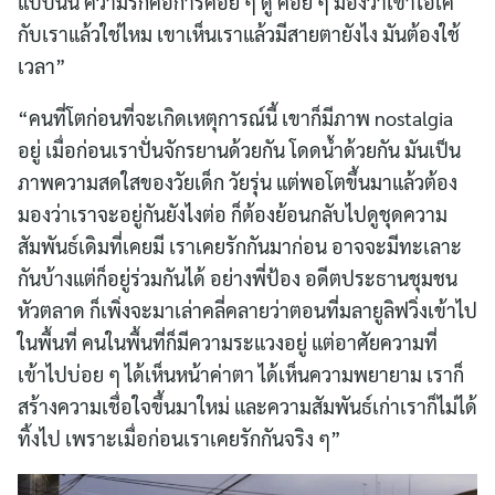
แบบนั้น ความรักคือการค่อย ๆ ดู ค่อย ๆ มองว่าเขาโอเค
กับเราแล้วใช่ไหม เขาเห็นเราแล้วมีสายตายังไง มันต้องใช้
เวลา”
“คนที่โตก่อนที่จะเกิดเหตุการณ์นี้ เขาก็มีภาพ nostalgia
อยู่ เมื่อก่อนเราปั่นจักรยานด้วยกัน โดดน้ำด้วยกัน มันเป็น
ภาพความสดใสของวัยเด็ก วัยรุ่น แต่พอโตขึ้นมาแล้วต้อง
มองว่าเราจะอยู่กันยังไงต่อ ก็ต้องย้อนกลับไปดูชุดความ
สัมพันธ์เดิมที่เคยมี เราเคยรักกันมาก่อน อาจจะมีทะเลาะ
กันบ้างแต่ก็อยู่ร่วมกันได้ อย่างพี่ป้อง อดีตประธานชุมชน
หัวตลาด ก็เพิ่งจะมาเล่าคลี่คลายว่าตอนที่มลายูลิฟวิ่งเข้าไป
ในพื้นที่ คนในพื้นที่ก็มีความระแวงอยู่ แต่อาศัยความที่
เข้าไปบ่อย ๆ ได้เห็นหน้าค่าตา ได้เห็นความพยายาม เราก็
สร้างความเชื่อใจขึ้นมาใหม่ และความสัมพันธ์เก่าเราก็ไม่ได้
ทิ้งไป เพราะเมื่อก่อนเราเคยรักกันจริง ๆ”