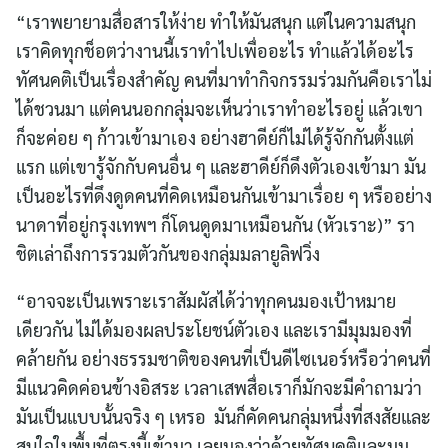
“เราพยายามสื่อสารให้ง่าย ทำให้มันสนุก แต่ในความสนุก
เราคิดทุกช็อตว่างานนี้เราทำไปเพื่ออะไร ทำแล้วได้อะไร
ทัศนคติเป็นเรื่องสำคัญ คนที่มาทำกิจกรรมร่วมกันคือเราไม่
ได้ชวนมา แต่คนนอกกลุ่มจะเห็นว่าเราทำอะไรอยู่ แล้วเขา
ก็จะค่อย ๆ ก้าวเข้ามาเอง อย่างฮาดีย์ก็ไม่ได้รู้จักกันตั้งแต่
แรก แต่เขารู้จักกับคนอื่น ๆ และฮาดีย์ก็ดึงตัวเองเข้ามา มัน
เป็นอะไรที่ดึงดูดคนที่คิดเหมือนกันเข้ามาเรื่อย ๆ หรืออย่าง
นาดาที่อยู่กรุงเทพฯ ก็โดนดูดมาเหมือนกัน (หัวเราะ)” รา
ชิตเล่าถึงการรวมตัวกันของกลุ่มมลายูลิฟวิ่ง
“อาจจะเป็นเพราะเราสัมผัสได้ว่าทุกคนมองเป้าหมาย
เดียวกัน ไม่ได้มองผลประโยชน์ตัวเอง และเรามีมุมมองที่
คล้ายกัน อย่างธรรมชาติของคนที่เป็นดีไซเนอร์หรือว่าคนที่
มีแนวคิดค่อนข้างอิสระ เวลาเสพสื่อเราก็มักจะมีคำถามว่า
มันเป็นแบบนั้นจริง ๆ เหรอ มันก็คัดคนกลุ่มหนึ่งที่สงสัยและ
สนใจในพื้นที่ตรงนี้เข้ามา เลยมองว่าด้วยทัศนคติและมุม