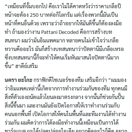
“เหมือนที่จั้มบอกไป คือเราไม่ได้คาดหวังว่าราคาเกลือปี
หน้าจะต้อง 250 บาทต่อกิโลกรัม แต่เรื่องพวกนี้มันเป็น
หน้าที่คนอื่นด้วย เพราะว่าถ้าอยากให้มันดีขึ้นก็ต้องลงมือ
ทำ ถ้ามองว่างาน Pattani Decoded คือการสร้างบท
สนทนา ผมว่ามันอิมแพคมาก หลายคนไม่เข้าใจว่าเกลือ
หวานคืออะไร มันก็สร้างบทสนทนาว่าปัตตานีมีเกลือเหรอ
ซึ่งบทสนทนานี้ก็จะทำให้คนเริ่มหันมาสนใจปัตตานีมาก
ขึ้น” ฮาดีย์เสริม
นครา ยะโกะ
กราฟิกดีไซเนอร์ของทีม เสริมอีกว่า “ผมมอง
ว่าอิมแพคเหล่านี้เกิดจากการทำงานร่วมกันของทีม ทุกคนมี
สิ่งที่ตัวเองถนัดแล้วโยนลงมาตรงกลาง จากนั้นก็ช่วยกันปั้น
สิ่งนี้ขึ้นมา และงานมันยังเปิดโอกาสให้เราทำงานร่วมกับ
คนนอกพื้นที่ เปิดโอกาสให้คนในพื้นที่และทีมงานได้ทำงาน
ร่วมกัน ผมคิดว่าการได้ลงมือทำงานนี้เหมือนเป็นการได้
ชาร์จแบต ผมได้ปลดปล่อยไอเดีย อยากคิดอะไรก็คิด อยาก