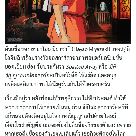
ด้วยชื่อของ ฮายาโอะ มิยาซากิ (Hayao Miyazaki) แห่งสตูดิ
โอจิบลิ พร้อมรางวัลออสการ์สาขาภาพยนตร์แอนิเมชั่น
ยอดเยี่ยม ย่อมรับประกันว่า
Spirited Away
หรือ
มิติ
วิญญาณมหัศจรรย์
จะเป็นหนังที่ดี ให้แง่คิด และสนุก
เพลิดเพลิน มากพอให้นั่งดูร่วมกันได้ทั้งครอบครัว
เรื่องมีอยู่ว่า หลังพ่อแม่ทำพฤติกรรมไม่พึงประสงค์ ทำให้
พวกเขาถูกสาปให้กลายเป็นหมู ส่วน จิฮิโระ ลูกสาววัยพรีที
นก็พลอยต้องติดอยู่ในโลกแห่งวิญญาณไปด้วย โดยมี
เงื่อนไขสำคัญคือ เธอจะต้องไม่ลืมชื่อจริงของตัวเอง เพราะ
หากเธอลืมชื่อของตัวเองไปเสียแล้ว เธอก็จะติดอยู่ในโลก