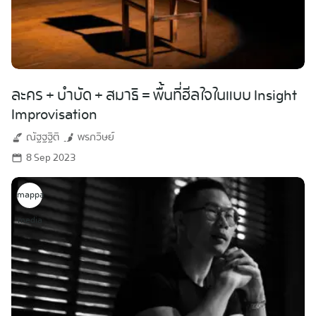
ละคร + บำบัด + สมาธิ = พื้นที่ฮีลใจในแบบ Insight
Improvisation
ณัฐฐฐิติ
พรภวิษย์
8 Sep 2023
mappa
media