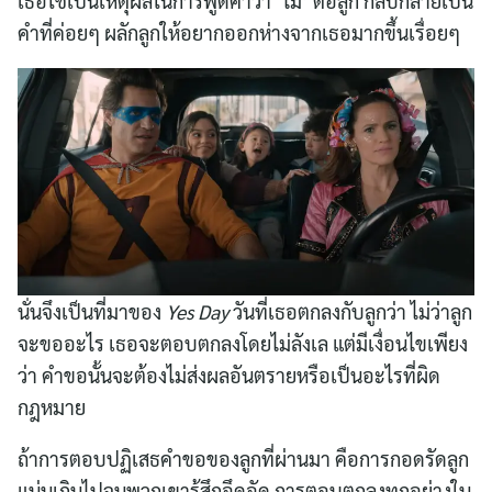
เธอใช้เป็นเหตุผลในการพูดคำว่า ‘ไม่’ ต่อลูก กลับกลายเป็น
คำที่ค่อยๆ ผลักลูกให้อยากออกห่างจากเธอมากขึ้นเรื่อยๆ
นั่นจึงเป็นที่มาของ
Yes Day
วันที่เธอตกลงกับลูกว่า ไม่ว่าลูก
จะขออะไร เธอจะตอบตกลงโดยไม่ลังเล แต่มีเงื่อนไขเพียง
ว่า คำขอนั้นจะต้องไม่ส่งผลอันตรายหรือเป็นอะไรที่ผิด
กฎหมาย
ถ้าการตอบปฏิเสธคำขอของลูกที่ผ่านมา คือการกอดรัดลูก
แน่นเกินไปจนพวกเขารู้สึกอึดอัด การตอบตกลงทุกอย่างใน