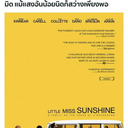
มิด แม้แสงอันน้อยนิดก็สว่างเพียงพอ