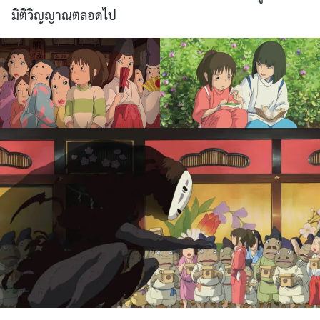
มิติวิญญาณตลอดไป