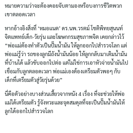
หมายความว่าจะต้องคอยจับตามองหรือบงการชีวิตพวก
เขาตลอดเวลา
หากอ้างอิงสิ่งที่ ‘หมอแนต’ ดร.นพ.วรตม์ โชติพิทยสุนนท์
จิตแพทย์เด็ก-วัยรุ่น และโฆษกกรมสุขภาพจิต เคยกล่าวไว้
“พ่อแม่ต้องทำตัวเป็นปั๊มน้ำมัน ให้ลูกออกไปสำรวจโลก แต่
พ่อแม่รู้ว่า รถของลูกมีถังน้ำมันน้อย ให้ลูกกลับมาเติมน้ำมัน
ที่บ้านได้ แล้วขับออกไปต่อ แต่ไม่ใช่การเอาหัวจ่ายน้ำมันไป
เชื่อมกับลูกตลอดเวลา พ่อแม่เองต้องเตรียมตัวพอๆ กับ
เด็กที่เตรียมตัวสู่วัยรุ่นด้วย”
นี่คือตัวอย่างบางส่วนเสี้ยวจากหนัง 4 เรื่อง ที่จะช่วยให้พ่อ
แม่ได้เตรียมตัว รู้จังหวะและจุดสมดุลที่จะเป็นปั๊มน้ำมันให้
ลูกได้ออกไปสำรวจโลก