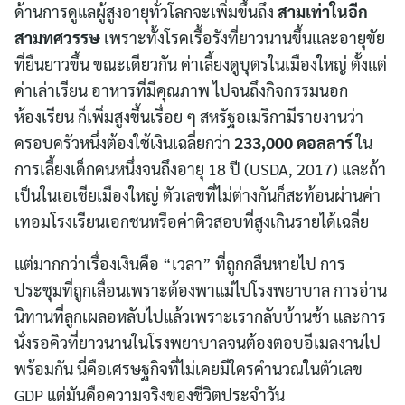
ด้านการดูแลผู้สูงอายุทั่วโลกจะเพิ่มขึ้นถึง
สามเท่าในอีก
สามทศวรรษ
เพราะทั้งโรคเรื้อรังที่ยาวนานขึ้นและอายุขัย
ที่ยืนยาวขึ้น ขณะเดียวกัน ค่าเลี้ยงดูบุตรในเมืองใหญ่ ตั้งแต่
ค่าเล่าเรียน อาหารที่มีคุณภาพ ไปจนถึงกิจกรรมนอก
ห้องเรียน ก็เพิ่มสูงขึ้นเรื่อย ๆ สหรัฐอเมริกามีรายงานว่า
ครอบครัวหนึ่งต้องใช้เงินเฉลี่ยกว่า
233,000 ดอลลาร์
ใน
การเลี้ยงเด็กคนหนึ่งจนถึงอายุ 18 ปี (USDA, 2017) และถ้า
เป็นในเอเชียเมืองใหญ่ ตัวเลขที่ไม่ต่างกันก็สะท้อนผ่านค่า
เทอมโรงเรียนเอกชนหรือค่าติวสอบที่สูงเกินรายได้เฉลี่ย
แต่มากกว่าเรื่องเงินคือ “เวลา” ที่ถูกกลืนหายไป การ
ประชุมที่ถูกเลื่อนเพราะต้องพาแม่ไปโรงพยาบาล การอ่าน
นิทานที่ลูกเผลอหลับไปแล้วเพราะเรากลับบ้านช้า และการ
นั่งรอคิวที่ยาวนานในโรงพยาบาลจนต้องตอบอีเมลงานไป
พร้อมกัน นี่คือเศรษฐกิจที่ไม่เคยมีใครคำนวณในตัวเลข
GDP แต่มันคือความจริงของชีวิตประจำวัน