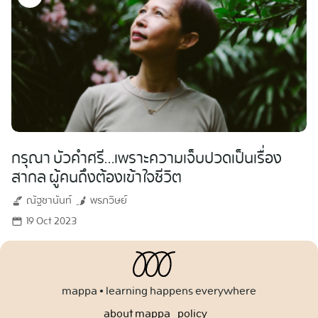
กรุณา บัวคำศรี…เพราะความเจ็บปวดเป็นเรื่อง
สากล ผู้คนถึงต้องเข้าใจชีวิต
ณัฐชานันท์
พรภวิษย์
19 Oct 2023
mappa • learning happens everywhere
about mappa
policy