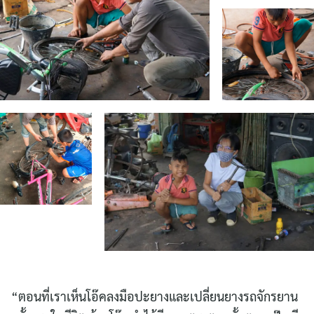
“ตอนที่เราเห็นโอ๊คลงมือปะยางและเปลี่ยนยางรถจักรยาน