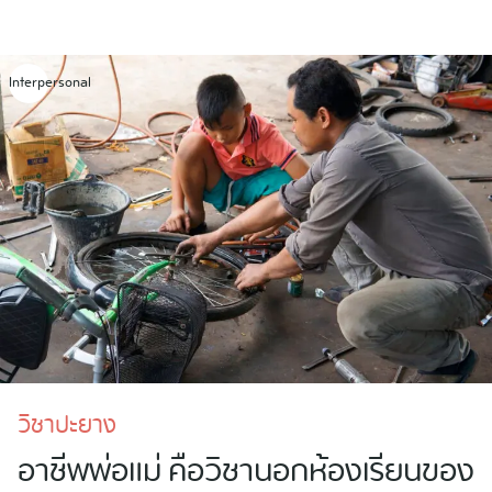
Skip
to
content
Interpersonal
วิชาปะยาง
อาชีพพ่อแม่ คือวิชานอกห้องเรียนของ