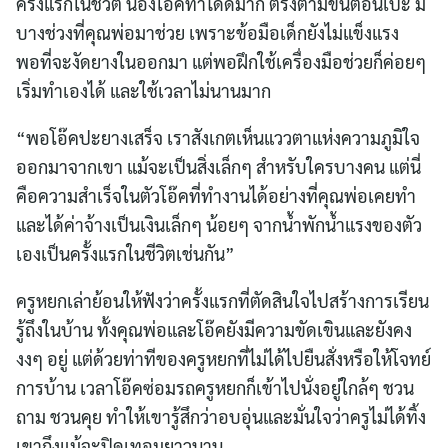
ครั้งแรกในชีวิต น้องโอ๊คทำได้ดีมาก ตรงตามขั้นตอนเป๊ะ มี
บางช่วงที่คุณพ่อมาช่วย เพราะข้อมือเด็กยังไม่แข็งแรง
พอที่จะงัดยางในออกมา แต่พอฝึกใช้เครื่องมือช่วยก็ค่อยๆ
เริ่มทำเองได้ และใช้เวลาไม่นานมาก
“พอโอ๊คปะยางเสร็จ เราสังเกตเห็นแววตาแห่งความภูมิใจ
ออกมาจากเขา แม้จะเป็นสิ่งเล็กๆ สำหรับใครบางคน แต่นี่
คือความสำเร็จในตัวโอ๊คที่ทำงานได้อย่างที่คุณพ่อเคยทำ
และได้ค่าจ้างเป็นเงินเล็กๆ น้อยๆ จากน้ำพักน้ำแรงของตัว
เองเป็นครั้งแรกในชีวิตเช่นกัน”
ครูหยกเล่าย้อนให้ฟังว่าครั้งแรกที่ตัดสินใจไปสร้างการเรียน
รู้ถึงในบ้าน ทั้งคุณพ่อและโอ๊คยังมีความขัดเขินและยังคง
งงๆ อยู่ แต่ด้วยท่าทีของครูหยกที่ไม่ได้ไปยืนสั่งหรือให้โจทย์
การบ้าน เวลาโอ๊คซ่อมรถครูหยกก็เข้าไปนั่งอยู่ใกล้ๆ ชวน
ถาม ชวนคุย ทำให้เขารู้สึกว่าอบอุ่นและมั่นใจว่าครูไม่ได้ทิ้ง
เขาถึงแม้จะปิดเทอมยาวนาน