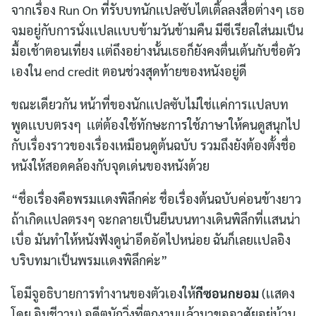
จากเรื่อง Run On ที่รับบทนักเเปลซับไตเติ้ลลงสื่อต่างๆ เธอ
จมอยู่กับการนั่งเเปลเเบบข้ามวันข้ามคืน มีซีเรียลใส่นมเป็น
มื้อเช้าตอนเที่ยง เเต่ถึงอย่างนั้นเธอก็ยังคงตื่นเต้นกับชื่อตัว
เองใน end credit ตอนช่วงสุดท้ายของหนังอยู่ดี
ขณะเดียวกัน หน้าที่ของนักเเปลซับไม่ใช่เเค่การเเปลบท
พูดเเบบตรงๆ เเต่ต้องใช้ทักษะการใช้ภาษาให้คนดูสนุกไป
กับเรื่องราวของเรื่องเหมือนดูต้นฉบับ รวมถึงยังต้องตั้งชื่อ
หนังให้สอดคล้องกับจุดเด่นของหนังด้วย
“ชื่อเรื่องคือพรมเเดงพิลึกค่ะ ชื่อเรื่องต้นฉบับค่อนข้างยาว
ถ้าเกิดเเปลตรงๆ จะกลายเป็นยืนบนทางเดินพิลึกที่เเสนน่า
เบื่อ มันทำให้หนังฟังดูน่าอึดอัดไปหน่อย ฉันก็เลยเเปลอิง
บริบทมาเป็นพรมเเดงพิลึกค่ะ”
โอมีจูอธิบายการทำงานของตัวเองให้
กีซอนกยอม
(เเสดง
โดย อิมชีวาน) อดีตนักวิ่งที่ตกงานเเล้วมาขออาศัยอยู่บ้าน