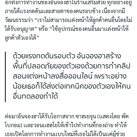
อีกทั้งการทำงานของอันจองฮาในร้านเสริมสวย ทุกอย่างอยู่
ภายใต้เเรงกดดันเเละสายตาของคนรอบข้าง เนื่องจากมี
วัฒนธรรมว่า “เราไม่สามารถเเต่งหน้าให้ลูกค้าคนอื่นโดยไม่
ได้รับอนุญาต” หรือ “ใช้อุปกรณ์ของคนอื่นมาเเต่งหน้าให้
ลูกค้าตัวเองได้”
ด้วยเเรงกดดันรอบตัว อันจองฮาสร้าง
พื้นที่ปลอดภัยของตัวเองด้วยการทำคลิป
สอนเเต่งหน้าลงสื่อออนไลน์ เพราะอย่าง
น้อยเธอก็ได้ส่งต่อเทคนิคของตัวเองให้คน
อื่นทดลองทำได้
ต่อมาอันจองฮาได้รับโอกาสจาก ซาฮเยจุน (เเสดงโดย พัค
โบกอม) เเละวอนเเฮฮโยให้เข้าไปทำงานที่กองถ่าย ทำให้
เธอเปิดโลกการทำงานเเบบใหม่ที่เธอไม่ได้เป็นเเค่ผู้ช่วย