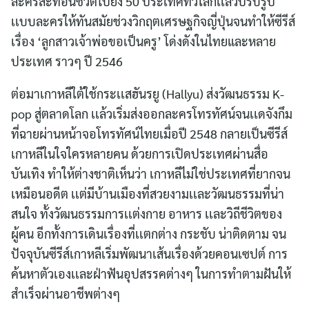
ละครสะท้อนชีวิตไปยัง 50 ประเทศทั่วโลกเเล้วปรับรูป
เเบบละครให้ทันสมัยช่วงวิกฤตเศรษฐกิจญี่ปุ่นจนทำให้ซีรีส์
เรื่อง ‘ลูกสาวเจ้าพ่อขอเป็นครู’ โด่งดังในไทยและหลาย
ประเทศ ราวๆ ปี 2546
ต่อมาเกาหลีใต้ใช้กระเเสฮันรยู (Hallyu) ส่งวัฒนธรรม K-
pop สู่ตลาดโลก เเล้วเริ่มส่งออกละครโทรทัศน์จนเเดจังกึม
ที่ฉายผ่านหน้าจอโทรทัศน์ไทยเมื่อปี 2548 กลายเป็นซีรีส์
เกาหลีในใจใครหลายคน ด้วยการเปิดประเทศผ่านสื่อ
บันเทิง ทำให้ต่างชาติเห็นว่า เกาหลีไม่ใช่ประเทศที่ยากจน
เหมือนอดีต เเต่มีบ้านเมืองที่สวยงามเเละวัฒนธรรมที่น่า
สนใจ ทั้งวัฒนธรรมการเเต่งกาย อาหาร เเละวิถีชีวิตของ
ผู้คน อีกทั้งการเดินเรื่องที่เเตกต่าง กระชับ น่าติดตาม จน
ปัจจุบันซีรีส์เกาหลีเริ่มพัฒนาเส้นเรื่องด้วยคอนเซปต์ การ
ค้นหาตัวเองเเละฝ่าฟันอุปสรรคต่างๆ ในการทำตามฝันให้
สำเร็จผ่านอาชีพต่างๆ