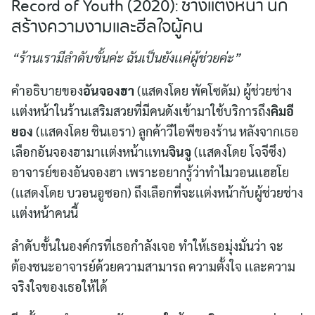
Record of Youth (2020): ช่างเเต่งหน้า นัก
สร้างความงามเเละฮีลใจผู้คน
“ร้านเรามีลำดับขั้นค่ะ ฉันเป็นยังเเค่ผู้ช่วยค่ะ”
คำอธิบายของ
อันจองฮา
(แสดงโดย พัคโซดัม) ผู้ช่วยช่าง
เเต่งหน้าในร้านเสริมสวยที่มีคนดังเข้ามาใช้บริการถึง
คิมอี
ยอง
(เเสดงโดย ชินเอรา) ลูกค้าวีไอพีของร้าน หลังจากเธอ
เลือกอันจองฮามาเเต่งหน้าเเทน
จินจู
(เเสดงโดย โจจีซึง)
อาจารย์ของอันจองฮา เพราะอยากรู้ว่าทำไมวอนเเฮฮโย
(เเสดงโดย บวอนอูซอก) ถึงเลือกที่จะเเต่งหน้ากับผู้ช่วยช่าง
เเต่งหน้าคนนี้
ลำดับขั้นในองค์กรที่เธอกำลังเจอ ทำให้เธอมุ่งมั่นว่า จะ
ต้องชนะอาจารย์ด้วยความสามารถ ความตั้งใจ เเละความ
จริงใจของเธอให้ได้