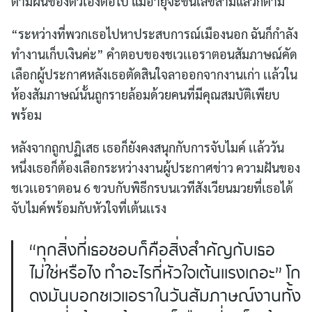
ตามฝันของตัวเองต่อไป แม้อายุจะขึ้นเลขสามแล้วก็ตาม
“ระหว่างที่พวกเธอไปหาประสบการณ์เมืองนอก ฉันก็กำลัง
ทำงานเก็บเงินค่ะ” คำตอบของชเวเเอราตอนสัมภาษณ์คัด
เลือกผู้ประกาศหลังเธอตัดสินใจลาออกจากงานเก่า เเล้วใน
ห้องสัมภาษณ์นั้นถูกรายล้อมด้วยคนที่มีคุณสมบัติเพียบ
พร้อม
หลังจากถูกปฏิเสธ เธอก็ยังคงสนุกกับการจับไมค์ เเล้ววัน
หนึ่งเธอก็ต้องเลือกระหว่างงานผู้ประกาศข่าว ความฝันของ
ชเวเเอราตอน 6 ขวบกับพิธีกรบนเวทีสังเวียนมวยที่เธอได้
จับไมค์พร้อมกับหัวใจที่เต้นเเรง
“ทุกสิ่งที่เธอชอบก็คือสิ่งสำคัญกับเธอ
ไม่ใช่หรือไง ทำอะไรที่หัวใจเต้นเเรงเถอะ” โก
ดงมันบอกชเวเเอราในวันสัมภาษณ์งานทั้ง