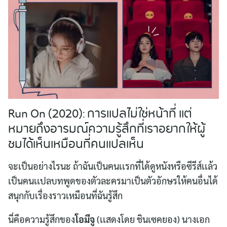
Run On (2020): การเเปลไม่ใช่หน้าที่ เเต่
หมายถึงอารมณ์ความรู้สึกที่เราอยากให้ผู้
ชมได้เห็นเหมือนที่คนเเปลเห็น
จะเป็นอย่างไรนะ ถ้าฉันเป็นคนเเรกที่ได้ดูหนังหรือซีรีส์เเล้ว
เป็นคนเเปลบทพูดของตัวละครมาเป็นตัวอักษรให้คนอื่นได้
สนุกกับเรื่องราวเหมือนที่ฉันรู้สึก
นี่คือความรู้สึกของ
โอมีจู
(เเสดงโดย ชินเซคยอง) นางเอก