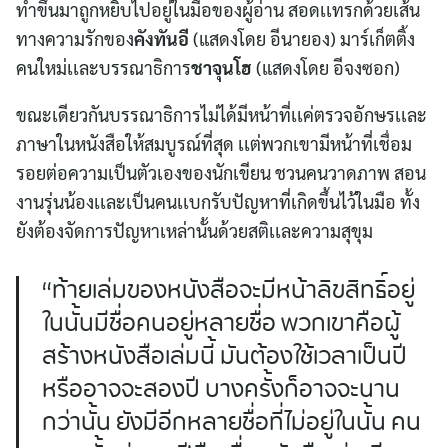
for:
ทำขึ้นมาถูกหยิบไปอยู่ในมือของผู้อ่าน สอดเเทรกด้วยเส้น
ทางความรักของ
คังทันอี
(แสดงโดย อีนายอง) มาร์เก็ตติ้ง
คนใหม่เเละบรรณาธิการ
ชาจุนโฮ
(แสดงโดย อีจงซอก)
ขณะเดียวกันบรรณาธิการไม่ได้มีหน้าที่เเค่ตรวจอักษรเเละ
ภาษาในหนังสือให้สมบูรณ์ที่สุด เเต่พวกเขามีหน้าที่เชื่อม
รอยต่อความเป็นตัวเองของนักเขียน ชวนคนวาดภาพ สอน
งานรุ่นน้องเเละเป็นคนเเบกรับปัญหาที่เกิดขึ้นไว้ในมือ ทั้ง
ยังต้องจัดการปัญหาเหล่านั้นด้วยสติเเละความสุขุม
“ท้ายเล่มของหนังสือจะมีหน้าลิขสิทธิ์อยู่
ในนั้นมีชื่อคนอยู่หลายชื่อ พวกเขาคือผู้
สร้างหนังสือเล่มนี้ มันต้องใช้เวลาเป็นปี
หรืออาจจะสองปี บางครั้งก็อาจจะนาน
กว่านั้น ยังมีอีกหลายชื่อที่ไม่อยู่ในนั้น คน