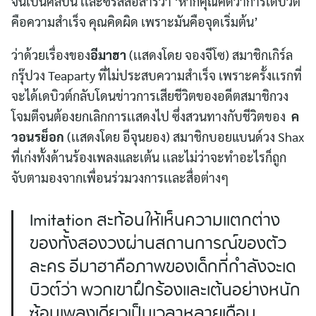
จนเป็นศิลปิน เเละซีรีส์สื่อสารว่า ‘หากคุณคิดว่าการเดบิวต์
คือความสำเร็จ คุณคิดผิด เพราะมันคือจุดเริ่มต้น’
ว่าด้วยเรื่องของ
อีมาฮา
(เเสดงโดย จองจีโซ) สมาชิกเกิร์ล
กรุ๊ปวง Teaparty ที่ไม่ประสบความสำเร็จ เพราะครั้งเเรกที่
จะได้เดบิวต์กลับโดนข่าวการเสียชีวิตของอดีตสมาชิกวง
โจมตีจนต้องยกเลิกการเเสดงไป ซึ่งสวนทางกับชีวิตของ
ค
วอนรย็อก
(เเสดงโดย อีจุนยอง) สมาชิกบอยแบนด์วง Shax
ที่เก่งทั้งด้านร้องเพลงและเต้น เเละไม่ว่าจะทำอะไรก็ถูก
จับตามองจากเพื่อนร่วมวงการเเละสื่อต่างๆ
Imitation สะท้อนให้เห็นความเเตกต่าง
ของทั้งสองวงผ่านสถานการณ์ของตัว
ละคร อีมาฮาคือภาพของเด็กที่กำลังจะเด
บิวต์ว่า พวกเขาฝึกร้องเเละเต้นอย่างหนัก
ซ้อมเพลงเดียวเป็นเวลาหลายเดือน