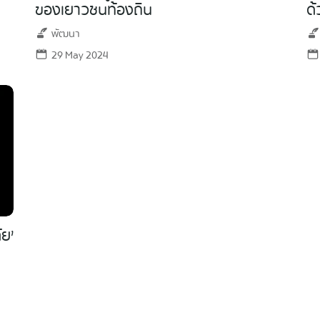
ของเยาวชนท้องถิ่น
ด
พัฒนา
Search
29 May 2024
for:
ย’