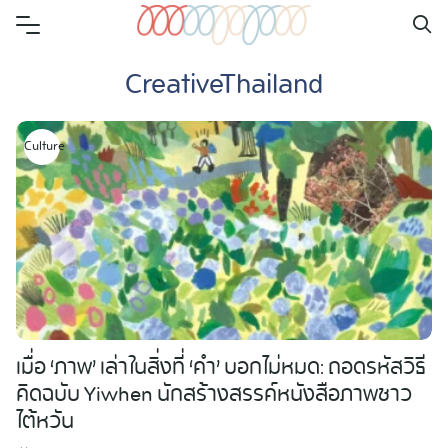
Skip
to
CreativeThailand
content
Culture
เมื่อ ‘ภาพ’ เล่าในสิ่งที่ ‘คำ’ บอกไม่หมด: ถอดรหัสวิธี
คิดฉบับ Yiwhen นักสร้างสรรค์หนังสือภาพชาว
ไต้หวัน
Search