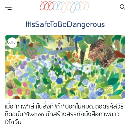
Skip
to
ItIsSafeToBeDangerous
content
Culture
เมื่อ ‘ภาพ’ เล่าในสิ่งที่ ‘คำ’ บอกไม่หมด: ถอดรหัสวิธี
คิดฉบับ Yiwhen นักสร้างสรรค์หนังสือภาพชาว
ไต้หวัน
Search