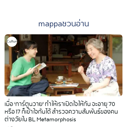
Skip
to
mappaชวนอ่าน
content
Culture
เมื่อ ‘การ์ตูนวาย’ ทำให้เราเปิดใจให้กัน จะอายุ 70
หรือ 17 ก็เข้าใจกันได้ สำรวจความสัมพันธ์ของคน
ต่างวัยใน BL Metamorphosis