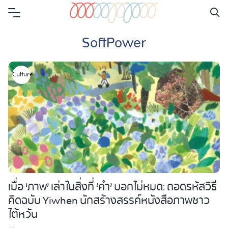
Skip
to
SoftPower
content
Culture
เมื่อ ‘ภาพ’ เล่าในสิ่งที่ ‘คำ’ บอกไม่หมด: ถอดรหัสวิธี
คิดฉบับ Yiwhen นักสร้างสรรค์หนังสือภาพชาว
ไต้หวัน
Search