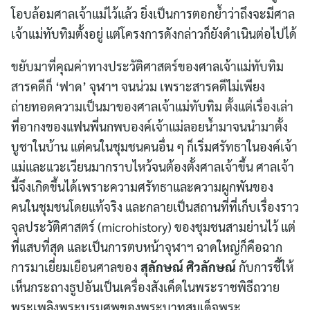
โอบล้อมศาลเจ้าแม่ไว้แล้ว ยิ่งเป็นการตอกย้ำว่าถึงจะมีศาล
เจ้าแม่ทับทิมตั้งอยู่ แต่โครงการดังกล่าวก็ยังดำเนินต่อไปได้
ขยับมาที่คุณค่าทางประวัติศาสตร์ของศาลเจ้าแม่ทับทิม
สารคดีก็ ‘ฟาด’ จุฬาฯ จนน่วม เพราะสารคดีไม่เพียง
ถ่ายทอดความเป็นมาของศาลเจ้าแม่ทับทิม ตั้งแต่เรื่องเล่า
ที่อากงของแฟนพี่นกพบองค์เจ้าแม่ลอยน้ำมาจนนำมาตั้ง
บูชาในบ้าน แต่คนในชุมชนคนอื่น ๆ ก็เริ่มศรัทธาในองค์เจ้า
แม่และแวะเวียนมากราบไหว้จนต้องตั้งศาลเจ้าขึ้น ศาลเจ้า
นี้จึงเกิดขึ้นได้เพราะความศรัทธาและความผูกพันของ
คนในชุมชนโดยแท้จริง และกลายเป็นสถานที่ที่เก็บเรื่องราว
จุลประวัติศาสตร์ (microhistory) ของชุมชนสามย่านไว้ แต่
ที่แสบที่สุด และเป็นการตบหน้าจุฬาฯ ฉาดใหญ่ก็คือฉาก
การมาเยี่ยมเยือนศาลของ
สุลักษณ์ ศิวลักษณ์
กับการชี้ให้
เห็นกระถางธูปอันเป็นเครื่องสังเค็ดในพระราชพิธีถวาย
พระเพลิงพระบรมศพของพระบาทสมเด็จพระ