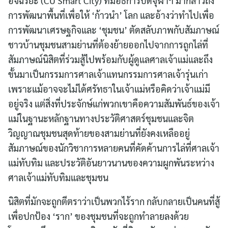
อัจฉริยะ (CU Smart City) ที่มีอธิการบดีจุฬาฯ มากล่าวถึง
Search
for:
การพัฒนาพื้นที่เพื่อให้ ‘ก้าวนำ’ โลก และอ้างว่าทำไปเพื่อ
การพัฒนาเศรษฐกิจและ ‘ชุมชน’ ตัดสลับภาพกับสัมภาษณ์
ชาวบ้านชุมชนสามย่านที่ต้องย้ายออกไปจากการถูกไล่ที่
สัมภาษณ์นิสิตที่ร่วมสู้ไปพร้อมกับผู้ดูแลศาลเจ้าแม่และถึง
ขั้นมาเป็นกรรมการศาลเจ้าแทนกรรมการศาลเจ้ารุ่นเก่า
เพราะแม้อาจจะไม่ได้ศรัทธาในเจ้าแม่หรือคิดว่าเจ้าแม่มี
อยู่จริง แต่สิ่งที่ประจักษ์แก่พวกเขาคือความสัมพันธ์ของเจ้า
แม่ในฐานะหลักฐานทางประวัติศาสตร์ชุมชนและจิต
วิญญาณชุมชนสุดท้ายของสามย่านที่ยังคงเหลืออยู่
สัมภาษณ์ของนักวิชาการหลายคนที่คัดค้านการไล่ที่ศาลเจ้า
แม่ทับทิม และประวัติอันยาวนานของความผูกพันระหว่าง
ศาลเจ้าแม่ทับทิมและชุมชน
นิสิตที่มักจะถูกตีตราว่าเป็นพวกไร้ราก กลับกลายเป็นคนที่สู้
เพื่อปกป้อง ‘ราก’ ของชุมชนที่จะถูกทำลายลงด้วย