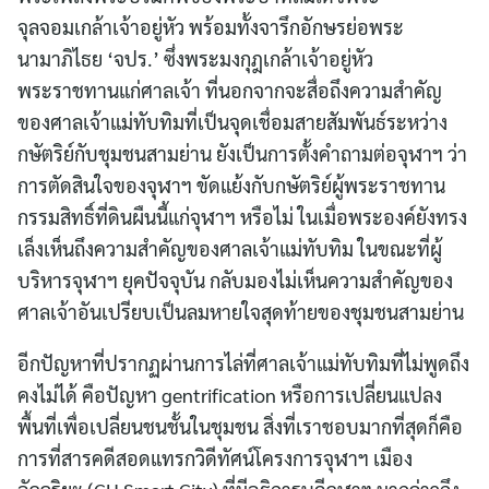
จุลจอมเกล้าเจ้าอยู่หัว พร้อมทั้งจารึกอักษรย่อพระ
นามาภิไธย ‘จปร.’ ซึ่งพระมงกุฎเกล้าเจ้าอยู่หัว
พระราชทานแก่ศาลเจ้า ที่นอกจากจะสื่อถึงความสำคัญ
ของศาลเจ้าแม่ทับทิมที่เป็นจุดเชื่อมสายสัมพันธ์ระหว่าง
กษัตริย์กับชุมชนสามย่าน ยังเป็นการตั้งคำถามต่อจุฬาฯ ว่า
การตัดสินใจของจุฬาฯ ขัดแย้งกับกษัตริย์ผู้พระราชทาน
กรรมสิทธิ์ที่ดินผืนนี้แก่จุฬาฯ หรือไม่ ในเมื่อพระองค์ยังทรง
เล็งเห็นถึงความสำคัญของศาลเจ้าแม่ทับทิม ในขณะที่ผู้
บริหารจุฬาฯ ยุคปัจจุบัน กลับมองไม่เห็นความสำคัญของ
ศาลเจ้าอันเปรียบเป็นลมหายใจสุดท้ายของชุมชนสามย่าน
อีกปัญหาที่ปรากฏผ่านการไล่ที่ศาลเจ้าแม่ทับทิมที่ไม่พูดถึง
คงไม่ได้ คือปัญหา gentrification หรือการเปลี่ยนแปลง
พื้นที่เพื่อเปลี่ยนชนชั้นในชุมชน สิ่งที่เราชอบมากที่สุดก็คือ
การที่สารคดีสอดแทรกวิดีทัศน์โครงการจุฬาฯ เมือง