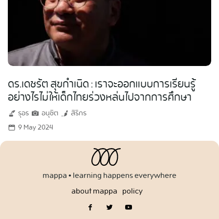
ดร.เดชรัต สุขกำเนิด : เราจะออกแบบการเรียนรู้
อย่างไรไม่ให้เด็กไทยร่วงหล่นไปจากการศึกษา
รุอร
อนุชิต
สิริกร
9 May 2024
mappa • learning happens everywhere
about mappa
policy