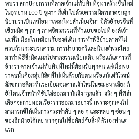
พบว่า สถาปัตยกรรมที่ศาลเจ้าแม่ทับทิมที่จุฬาสร้างขึ้นใหม่
ในอุทยาน 100 ปี จุฬาฯ ก็เต็มไปด้วยความผิดพลาดจนถูก
นิยามว่าเป็นเหมือน “เพลงไทยสำเนียงจีน” มีตัวอักษรจีนที่
เขียนผิด ๆ ถูก ๆ ภาพจิตรกรรมที่ทำแบบขอไปที องค์เจ้า
แม่ที่ไม่มีอะไรเหมือนกับองค์เดิม การทำพิธีย้ายศาลที่ไม่
ครบถ้วนกระบวนความ การนำบายศรีและนิมนต์พระไทย
มาทำพิธีซึ่งผิดแผกไปจากธรรมเนียมเดิม หรือแม้แต่การที่
อ้างว่า ศาลเจ้าแม่ทับทิมที่ใหม่นี้ต้อนรับทุกคน แต่เมื่อพบ
ว่าคนนั้นคือกลุ่มนิสิตที่ไม่เห็นด้วยกับตน หรือแม้แต่วิโรจน์
ลักขณาอดิศรที่แวะเยี่ยมชมศาลเจ้าใหม่ในขณะหาเสียง ก็
ยังโดนเจ้าหน้าที่ขับไล่ออกมา มันจึง ‘ถูกแล้ว’ จริง ๆ ที่ฟิล์ม
เลือกจะถ่ายทอดเรื่องราวออกมาอย่างนี้ เพราะคุณคงไม่
สามารถชี้ให้เห็นการกระทำลับ ๆ ล่อ ๆ และหลบ ๆ ซ่อน ๆ
ของอีกฝ่ายได้เลย หากคุณไม่ซื่อสัตย์กับสิ่งที่ตัวเองทำแต่
แรก