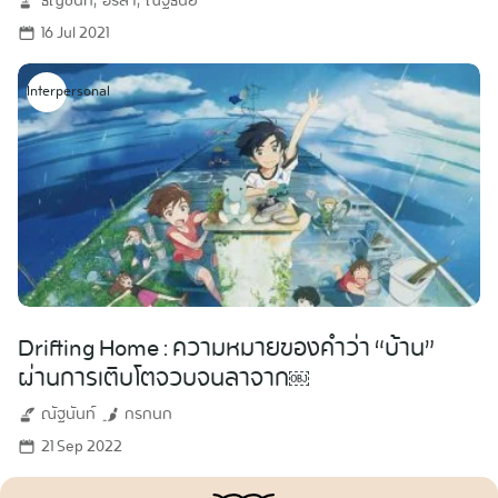
ธัญชนก
อรสา
ณัฐธนีย์
16 Jul 2021
Interpersonal
Drifting Home : ความหมายของคำว่า “บ้าน”
ผ่านการเติบโตจวบจนลาจาก￼
ณัฐนันท์
กรกนก
21 Sep 2022