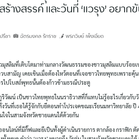
อสร้างสรรค์ และวันที่ ‘แวรุง’ อยากข
ิปรีชา
ฉัตรมงคล
รักราช
พรภวิษย์
เพ็งเอียด
ชาวมุสลิมที่เติบโตมาท่ามกลางวัฒนธรรมของชาวมุสลิมแบบร้อยเป
บสามัญ เคยเขินเมื่อต้องไหว้ตอนที่เจอชาวไทยพุทธเพราะคุ
การไปโบสถ์พุทธนั้นต้องก้าวข้ามธรณีประตู
ภูริวัฒน์ เป็นชาวไทยพุทธในนราธิวาสที่ก็แทบไม่รู้อะไรเกี่ยว
ทั่งวันที่เธอได้รู้จักกับยีตอนทำโปรเจคขณะเรียนมหาวิทยาลัย ปี
สนใจในสามจังหวัดชายแดนใต้ด้วยกัน
อออนไลน์ที่มีกิ๊ฟและยีเป็นทั้งผู้ดำเนินรายการ ตากล้อง กราฟิก 
องทั้งหมด คำว่า ‘แวรุง’ หมายถึง วัยรุ่น ในสามจังหวัดชายแดนใ