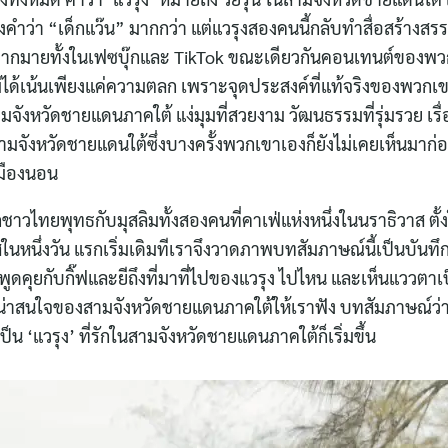
ว่า “เด็กแว๊น” มากกว่า แต่แวรุงสองคนนี้กลับทำสื่อสร้างสรรค์ที
มมากมายทั้งในเฟซบุ๊กและ TikTok ขณะเดียวกันคอนเทนต์ของพวกเ
ไม่ได้เน้นเพียงแค่ความตลก เพราะจุดประสงค์ที่แท้จริงของพวกเข
ามจังหวัดชายแดนภาคใต้ แง่มุมที่สวยงาม วัฒนธรรมที่รุ่มรวย เรื่อ
มจังหวัดชายแดนใต้ซึ่งบางครั้งพวกเขาเองก็ยังไม่เคยเห็นมาก่อ
เมืองนอน
ชาวไทยพุทธกับมุสลิมทั้งสองคนที่คาเฟ่แห่งหนึ่งในนราธิวาส ตั้ง
ในหนึ่งวัน แรกเริ่มเดิมทีเราจึงวาดภาพบทสัมภาษณ์นี้เป็นบันทึ
ด้พูดคุยกับกิ๊ฟและยีถึงที่มาที่ไปของแวรุง ไปไหน และเห็นแววตาเ
มน่าสนใจของสามจังหวัดชายแดนภาคใต้ให้เราฟัง บทสัมภาษณ์ว่าด
็น ‘แวรุง’ ที่รักในสามจังหวัดชายแดนภาคใต้ก็เริ่มขึ้น