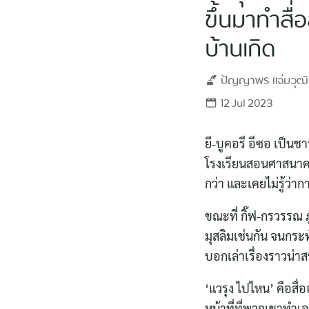
ขึ้นมาทำสื่
บ้านเกิด
ปัญญาพร
แจ่มวุฒ
12 Jul 2023
ยี-บูคอรี อีซอ เป็น
โรงเรียนสอนศาสนาคว
กว่า และเคยไม่รู้ว่า
ขณะที่ กิ๊ฟ-กรวรรณ 
มุสลิมเช่นกัน จนกระ
บอกเล่าเรื่องราวน่า
‘แวรุง ไปไหน’ คือสื่
หน้าที่ที่พวกเขาทำเ