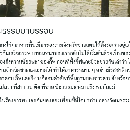
ฒนธรรมมาบรรจบ
แกงไก่) อาหารพื้นเมืองของสามจังหวัดชายแดนใต้ตั้งรอเราอยู่แล
กันเสร็จสรรพ บทสนทนาของเรากลับไม่ได้เริ่มต้นด้วยเรื่องของ
ี่ต้องสั่งหวานน้อยนะ’ ของกิ๊ฟ ก่อนที่ทั้งกิ๊ฟและยีจะช่วยกันเล่าว่
ามจังหวัดชายแดนภาคใต้ ทำให้อาหารหลาย ๆ อย่างมีรสชาติหว
ำตาลจบ กิ๊ฟและยีต่างก็สอนคำศัพท์พื้นฐานของชาวสามจังหวัดช
 แปลว่า พี่สาว แบ คือ พี่ชาย ป๊ะและมะ หมายถึง พ่อกับแม่
รื่องการพบเจอกันของสองเพื่อนซี้ที่โตมาท่ามกลางวัฒนธรรมที