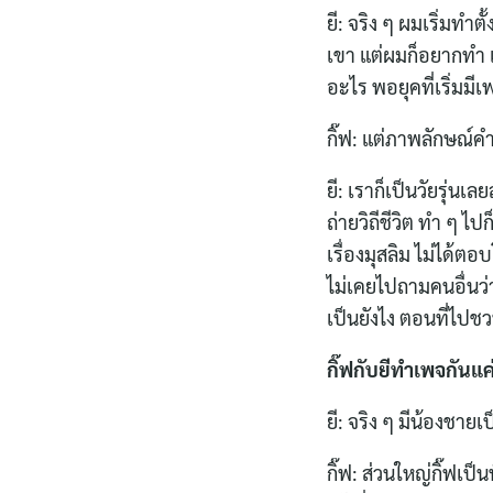
ยี: จริง ๆ ผมเริ่มทำตั
เขา แต่ผมก็อยากทำ 
อะไร พอยุคที่เริ่มมี
กิ๊ฟ: แต่ภาพลักษณ์คำ
ยี: เราก็เป็นวัยรุ่น
ถ่ายวิถีชีวิต ทำ ๆ 
เรื่องมุสลิม ไม่ได้ต
ไม่เคยไปถามคนอื่นว่า
เป็นยังไง ตอนที่ไปชว
กิ๊ฟกับยีทำเพจกันแ
ยี: จริง ๆ มีน้องชา
กิ๊ฟ: ส่วนใหญ่กิ๊ฟเป