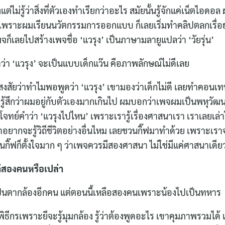
้งแต่ไม่รู้ว่าสิ่งที่ตัวเองทำเรียกว่าอะไร สมัยนั้นรู้จักแค่เน็ตไอด
เพราะผมเรียนนวัตกรรมการออกแบบ ก็เลยเริ่มทำคลิปตลกเรื่อย 
เพจก็เลยไปสร้างเพจชื่อ ‘แวรุง’ เป็นภาษามลายูแปลว่า ‘วัยรุ่น’
ว่า ‘แวรุง’ จะเป็นแบบเด็กแว๊น คือภาพลักษณ์ไม่ดีเลย
เลยสงสัยว่าทำไมพอพูดว่า ‘แวรุง’ เขามองว่าเด็กไม่ดี เลยทำคอนเท
ไปก็รู้สึกว่าผมอยู่กับตัวเองมากเกินไป ผมบอกว่าเพจผมเป็นพหุวั
อบโจทย์คำว่า ‘แวรุงไปไหน’ เพราะเรารู้เรื่องศาสนาเรา เราเลยเล
อยากจะรู้วิถีชีวิตอย่างอื่นไหม เลยชวนกิ๊ฟมาทำด้วย เพราะเราจ
นกิ๊ฟก็ตั้งใจมาก ๆ ว่าเพจควรมีสองศาสนา ไม่ใช่มีแค่ศาสนาเดีย
ค่สองคนหรือเปล่า
ยเป็นตากล้องอีกคน แต่ตอนนี้เหลือสองคนเพราะน้องไปเป็นทหาร
็นพิธีกรเพราะยีจะรู้มุมกล้อง รู้ว่าต้องพูดอะไร เขาคุมภาพรวมได้ 