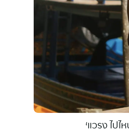
‘แวรุง ไปไห