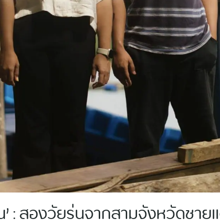
น’ : สองวัยรุ่นจากสามจังหวัดชายแด