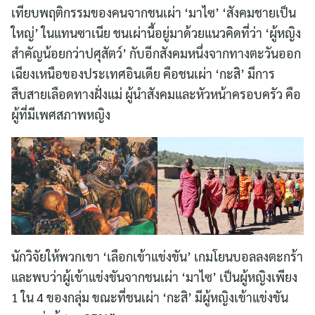
เทียบพฤติกรรมของคนจากชนเผ่า ‘มาไซ’ ‘สังคมชายเป็น
ใหญ่’ ในแทนซาเนีย ชนเผ่านี้อยู่มาด้วยแนวคิดที่ว่า ‘ผู้หญิง
สำคัญน้อยกว่าปศุสัตว์’ กับอีกสังคมหนึ่งจากทางตะวันออก
เฉียงเหนือของประเทศอินเดีย คือชนเผ่า ‘กะสิ’ มีการ
สืบสายเลือดทางฝั่งแม่ ผู้นำสังคมและหัวหน้าครอบครัว คือ
ผู้ที่มีเพศสภาพหญิง
นักวิจัยให้พวกเขา ‘เลือกเข้าแข่งขัน’ เกมโยนบอลลงตะกร้า
และพบว่าผู้เข้าแข่งขันจากชนเผ่า ‘มาไซ’ เป็นผู้หญิงเพียง
1 ใน 4 ของกลุ่ม ขณะที่ชนเผ่า ‘กะสิ’ มีผู้หญิงเข้าแข่งขัน