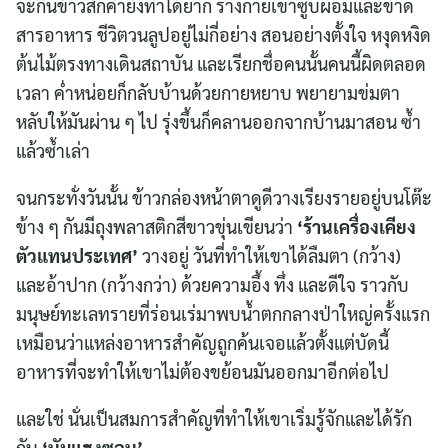
จะกินข้าวสักคำยังทำได้ยาก ร่างกายเขาซูบผอมและขาด
สารอาหาร ชีวิตวนลูปอยู่ไม่กี่อย่าง สอนอย่างตั้งใจ หงุดหงิด
ต้นไม้ตรงทางเดินสถาบัน และเรียกชื่อคนนั้นคนนี้ผิดตลอด
เวลา ค่ำหน่อยก็กลับบ้านด้วยกายหยาบ พยายามข่มตา
หลับให้มันผ่าน ๆ ไป รุ่งขึ้นก็คลานออกจากบ้านมาสอน ซ้ำ
แล้วซ้ำเล่า
จนกระทั่งวันนั้น ข้าวกล่องหน้าตาดูดีวางเรียงรายอยู่บนโต๊ะ
ข้าง ๆ กันมีถุงพลาสติกสีขาวขุ่นเขียนว่า
‘ร้านเครื่องเคียง
ตัวแทนประเทศ’
วางอยู่ วันที่ทำให้เขาได้ลืมตา (กว้าง)
และอ้าปาก (กว้างกว่า) ด้วยความอึ้ง ทึ่ง และดีใจ ราวกับ
มนุษย์ทะเลทรายที่ร่อนเร่มาพบน้ำตกกลางป่าใหญ่ครั้งแรก
เหมือนว่าแหล่งอาหารสำคัญถูกค้นเจอแล้วตั้งแต่บัดนี้
อาหารที่จะทำให้เขาไม่ต้องขย้อนมันออกมาอีกต่อไป
และใช่ นั่นเป็นสมการสำคัญที่ทำให้เขาเริ่มรู้จักและได้รัก
กับ
‘นัมแฮงซอน’