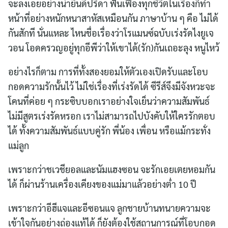
จะลงเอยอย่างน่ายินดีปรีดา ฟันเฟืองทุกชีวิตในเรื่องก็ทำ
หน้าที่อย่างหนักหนาสาหัสเหมือนกัน ภาษาบ้าน ๆ คือ ไม่ได้
กันสักที นั่นแหละ ไหนชื่อเรื่องว่าโรแมนซ์ฉบับเร่งรัดไงยูเจ
วอน โอดครวญอยู่ทุกอีพีว่าให้เขาได้(รัก)กันเถอะลุง หนูไหว้
อย่างไรก็ตาม การที่ทั้งสองยอมให้ตัวเองเปิดรับและโอบ
กอดความรักนั้นไว้ ไม่ใช่เรื่องที่เร่งรัดได้ ซีรีส์จึงมีจังหวะจะ
โคนที่ค่อย ๆ กระซิบบอกเราอย่างใจเย็นว่าความสัมพันธ์
ไม่มีสูตรเร่งรัดหรอก เราไม่สามารถไปบังคับให้ใครรักตอบ
ได้ ทั้งความสัมพันธ์แบบคู่รัก พี่น้อง เพื่อน หรือแม้กระทั่ง
แม่ลูก
เพราะกว่าชเวชียอลและนัมแฮงซอน จะรักเอยเตยหอมกัน
ได้ ก็ผ่านร้านเครื่องเคียงของแม่มาแล้วอย่างต่ำ 10 ปี
เพราะกว่าอีฮีแจและอีซอนแจ ลูกชายบ้านทนายความจะ
เข้าใจกันอย่างถ่องแท้ได้ ก็ยังต้องใช้สถานการณ์ที่โอบกอด