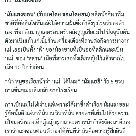
‘นัมแฮงซอน’ (รับบทโดย
จอนโดยอน)
อดีตนักกีฬาทีม
ชาติที่ตัดสินใจหันหลังให้ความฝันซึ่งกำลังรุ่งโรจน์ของตัว
เองเพื่อกลับมาดูแลครอบครัวหลังสูญเสียแม่ไป ปัจจุบันผัน
ตัวมาเป็นเถ้าแก่เนี้ยร้านเครื่องเคียงที่สานต่อกิจการมาจาก
แม่ เธอเป็นทั้ง ‘พี่’ ของน้องชายที่เป็นออทิสติกและเป็น
‘แม่’ ของ ‘หลาน’ เมื่อพี่สาวเธอทิ้งเด็กหญิงไว้แล้วจากไป
เมื่อ 10 ปีกว่าก่อน
“น้า หนูขอเรียกน้าว่า ‘แม่’ ได้ไหม”
‘นัมแฮอี’
วัย 6 ขวบ
ถามขึ้นขณะเดินกลับจากโรงเรียน
การเป็นแม่ไม่ได้ง่ายแค่เพราะได้มาซึ่งคำเรียก นัมแฮงซอน
รู้ข้อนั้นดี แต่นาทีนั้น ณ วินาทีนั้น สายตาที่เต็มไปด้วยความ
เปี่ยมหวังของเด็กผู้หญิงผูกแกละตรงหน้ากำลังจ้องมาที่เธอ
เราว่าแฮงซอนตอบตัวเองได้ทันทีว่ามันคือความรู้สึกยินดี