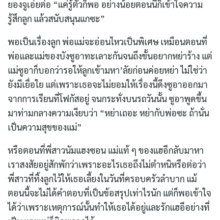
ยองจูเอ่ยต่อ “แค่รู้ตัวก็พอ อย่างน้อยตอนนี้ก็เข้าใจความ
รู้สึกลูก แล้วสนับสนุนแกซะ”
พอเป็นเรื่องลูก พ่อแม่จะอ่อนไหวเป็นพิเศษ เหมือนตอนที่
พ่อและแม่ของบังซูอาทะเลาะกันจนถึงขั้นอยากหย่าร้าง แต่
แม่ซูอาก็บอกว่ารอให้ลูกเข้ามหา’ลัยก่อนค่อยหย่า ไม่ใช่ว่า
ยังมีเยื่อใย แต่เพราะเธอจะไม่ยอมให้เรื่องนี้ดึงซูอาออกมา
จากการเรียนที่โฟกัสอยู่ จนกระทั่งบนรถวันนั้น ซูอาพูดขึ้น
มาท่ามกลางความเงียบว่า “หย่าเถอะ หย่ากับพ่อซะ ถ้านั่น
เป็นความสุขของแม่”
หรือตอนที่พี่สาวนัมแฮงซอน แม่แท้ ๆ ของแฮอีกลับมาหา
เราสงสัยอยู่สักพักว่าเพราะอะไรเธอถึงไม่ตำหนิหรือต่อว่า
พี่สาวที่ทิ้งลูกไว้ให้เธอเลี้ยงในวันที่ครอบครัวลำบาก แม้
ตอนนี้จะไม่ได้คำตอบที่เป็นข้อสรุปเท่าไรนัก แต่ก็พอเข้าใจ
ได้ว่าเพราะเหตุการณ์นั้นทำให้เธอได้อยู่และรักแฮอีอย่างที่