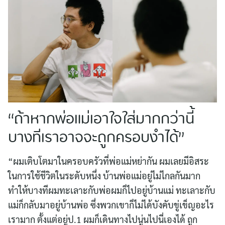
“ถ้าหากพ่อแม่เอาใจใส่มากกว่านี้
บางทีเราอาจจะถูกครอบงำได้”
“ผมเติบโตมาในครอบครัวที่พ่อแม่หย่ากัน ผมเลยมีอิสระ
ในการใช้ชีวิตในระดับหนึ่ง บ้านพ่อแม่อยู่ไม่ไกลกันมาก
ทำให้บางทีผมทะเลาะกับพ่อผมก็ไปอยู่บ้านแม่ ทะเลาะกับ
แม่ก็กลับมาอยู่บ้านพ่อ ซึ่งพวกเขาก็ไม่ได้บังคับขู่เข็ญอะไร
เรามาก ตั้งแต่อยู่ป.1 ผมก็เดินทางไปนู่นไปนี่เองได้ ถูก