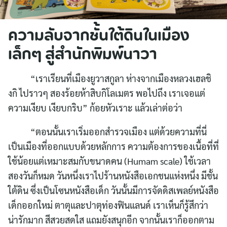
ความลับจากชั้นใต้ดินในเมือง
เล็กๆ สู่สำนักพิมพ์นาวา
“เราเรียนที่เมืองยูวาสกูลา ห่างจากเมืองหลวงเฮลชิ
งกิ ไปราวๆ สองร้อยห้าสิบกิโลเมตร พอไปถึง เราเจอแต่
ความเงียบ เงียบกริบ” ก้อยหัวเราะ แล้วเล่าต่อว่า
“ตอนนั้นเราเริ่มออกสำรวจเมือง แต่ด้วยความที่นี่
เป็นเมืองที่ออกแบบด้วยหลักการ ความต้องการของเนื้อที่ที่
ใช้น้อยแต่เหมาะสมกับขนาดคน (Humam scale) ใช้เวลา
สองวันก็หมด วันหนึ่งเราไปร้านหนังสือเอกชนแห่งหนึ่ง มีชั้น
ใต้ดิน ซึ่งเป็นโซนหนังสือเด็ก วันนั้นมีการจัดดิสเพลย์หนังสือ
เด็กออกใหม่ ตาตุและปาตุท่องฟินแลนด์ เราเห็นก็รู้สึกว่า
น่ารักมาก สีสวยสดใส แถมยังสนุกอีก จากนั้นเราก็ออกตาม