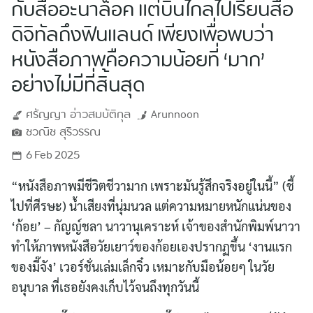
กับสื่ออะนาล็อค แต่บินไกลไปเรียนสื่อ
ดิจิทัลถึงฟินแลนด์ เพียงเพื่อพบว่า
หนังสือภาพคือความน้อยที่ ‘มาก’
อย่างไม่มีที่สิ้นสุด
ศรัญญา
อ่าวสมบัติกุล
Arunnoon
ชวณิช
สุริวรรณ
6 Feb 2025
“หนังสือภาพมีชีวิตชีวามาก เพราะมันรู้สึกจริงอยู่ในนี้” (ชี้
ไปที่ศีรษะ) น้ำเสียงที่นุ่มนวล แต่ความหมายหนักแน่นของ
‘ก้อย’ – กัญญ์ชลา นาวานุเคราะห์ เจ้าของสำนักพิมพ์นาวา
ทำให้ภาพหนังสือวัยเยาว์ของก้อยเองปรากฏขึ้น ‘งานแรก
ของมี๊จัง’ เวอร์ชั่นเล่มเล็กจิ๋ว เหมาะกับมือน้อยๆ ในวัย
อนุบาล ที่เธอยังคงเก็บไว้จนถึงทุกวันนี้