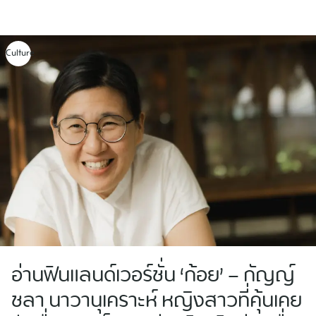
Skip
to
content
Culture
อ่านฟินแลนด์เวอร์ชั่น ‘ก้อย’ – กัญญ์
ชลา นาวานุเคราะห์ หญิงสาวที่คุ้นเคย