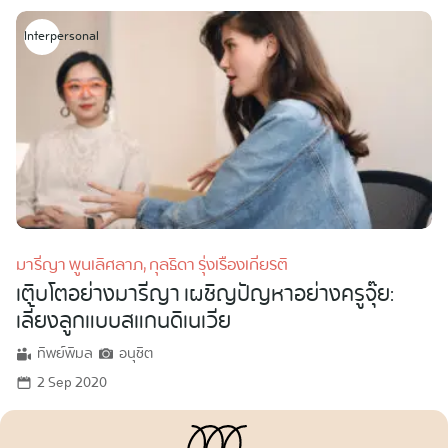
Interpersonal
มารีญา พูนเลิศลาภ, กุลธิดา รุ่งเรืองเกียรติ
เติบโตอย่างมารีญา เผชิญปัญหาอย่างครูจุ๊ย:
เลี้ยงลูกแบบสแกนดิเนเวีย
ทิพย์พิมล
อนุชิต
2 Sep 2020