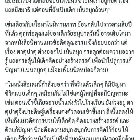
แม้ไม่มีเสียง แต่กลับขยับได้ในหัว ช่วยให้เราอยู่กับตัวเอง
และมีสมาธิ แต่ตอนที่ยังเป็นเด็ก เน้นสนุกล้วนๆ”
เช่นเดียวกับเนื้อหาในนิทานภาพ ย้อนกลับไปราวสามสิบปี
ที่แล้ว คุณพ่อคุณแม่ของเด็กวัยอนุบาลวันนี้ อาจเติบโตมา
จากหนังสือนิทานแนวข้อคิดคุณธรรม ซึ่งก้อยบอกว่า แต่
เรื่อง ตาตุปาตุ ต่างออกไป เน้นสนุก กระตุกต่อมความอยาก
รู้ และกระตุ้นให้เด็กคิดอย่างสร้างสรรค์ เพื่อนำไปสู่การแก้
ปัญหา (แบบสนุกๆ แม้จะเพี้ยนนิดหน่อยก็ตาม)
“ในหนังสือเล่มนี้กำลังบอกว่า ที่จริงแล้วเด็กๆ ก็มีปัญหา
ชีวิตแบบเด็กๆ เหมือนกัน ไม่ใช่แค่ผู้ใหญ่ที่จะมีปัญหานะ
เช่น ตอนเช้าขี้เกียจอาบน้ำแต่งตัวไปโรงเรียน ยังง่วงอยู่ ตา
ตุปาตุจึงประดิษฐ์เครื่องแต่งตัวตอนเช้าขึ้นมา สิ่งนี้แสดงให้
เห็นถึงแนวคิดการชวนให้เด็กคิด คิดอย่างสร้างสรรค์ และ
คิดแก้ปัญหา นี่ล่ะคือความสนุก สนุกกับการคิดไว้ก่อน ให้
เด็กๆ รู้สึกว่า หนังสือเป็นสิ่งที่สนุกจังเลย แถมยังตลกอีกด้วย