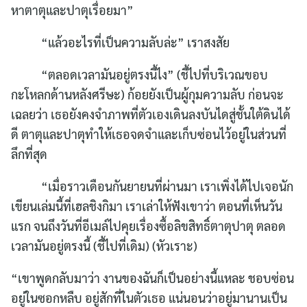
หาตาตุและปาตุเรื่อยมา”
“แล้วอะไรที่เป็นความลับล่ะ” เราสงสัย
“ตลอดเวลามันอยู่ตรงนี้ไง” (ชี้ไปที่บริเวณขอบ
กะโหลกด้านหลังศรีษะ) ก้อยยังเป็นผู้กุมความลับ ก่อนจะ
เฉลยว่า เธอยังคงจำภาพที่ตัวเองเดินลงบันไดสู่ชั้นใต้ดินได้
ดี ตาตุและปาตุทำให้เธอจดจำและเก็บซ่อนไว้อยู่ในส่วนที่
ลึกที่สุด
“เมื่อราวเดือนกันยายนที่ผ่านมา เราเพิ่งได้ไปเจอนัก
เขียนเล่มนี้ที่เฮลชิงกิมา เราเล่าให้ฟังเขาว่า ตอนที่เห็นวัน
แรก จนถึงวันที่อีเมล์ไปคุยเรื่องซื้อลิขสิทธิ์ตาตุปาตุ ตลอด
เวลามันอยู่ตรงนี้ (ชี้ไปที่เดิม) (หัวเราะ)
“เขาพูดกลับมาว่า งานของฉันก็เป็นอย่างนี้แหละ ชอบซ่อน
อยู่ในซอกหลืบ อยู่สักที่ในตัวเธอ แน่นอนว่าอยู่มานานเป็น