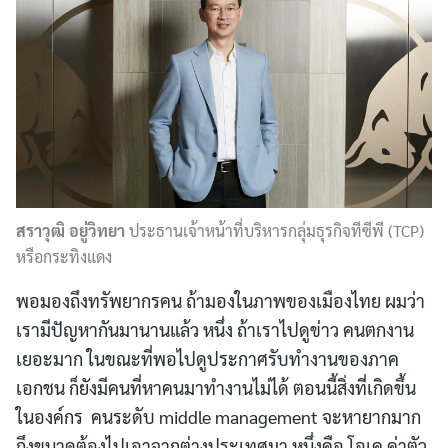
สราวุฒิ อยู่วิทยา
ประธานเจ้าหน้าที่บริหารกลุ่มธุรกิจทีซีพี (TCP)
หรือกระทิงแดง
พอมองถึงทรัพยากรคน ถ้ามองในภาพของเมืองไทย ผมว่า
เรามีปัญหากันมานานแล้ว หนึ่ง ถ้าเราไปดูข่าว คนตกงาน
เยอะมาก ในขณะที่พอไปดูประกาศรับทำงานของภาค
เอกชน ก็ยังมีคนที่หาคนมาทำงานไม่ได้ ตอนนี้สิ่งที่เกิดขึ้น
ในองค์กร คนระดับ middle management จะหายากมาก
ถึงขนาดต้องไปเอาจากต่างประเทศมา หนึ่งคือ โอเค ค่าตัว