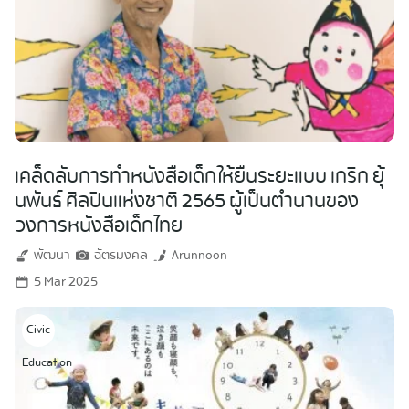
เคล็ดลับการทำหนังสือเด็กให้ยืนระยะแบบ เกริก ยุ้
นพันธ์ ศิลปินแห่งชาติ 2565 ผู้เป็นตำนานของ
วงการหนังสือเด็กไทย
พัฒนา
ฉัตรมงคล
Arunnoon
5 Mar 2025
Civic
Education