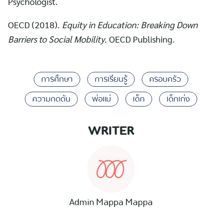
Psychologist.
OECD (2018).
Equity in Education: Breaking Down
Barriers to Social Mobility
. OECD Publishing.
การศึกษา
การเรียนรู้
ครอบครัว
ความกดดัน
พ่อแม่
เด็ก
เด็กเก่ง
WRITER
Admin Mappa Mappa