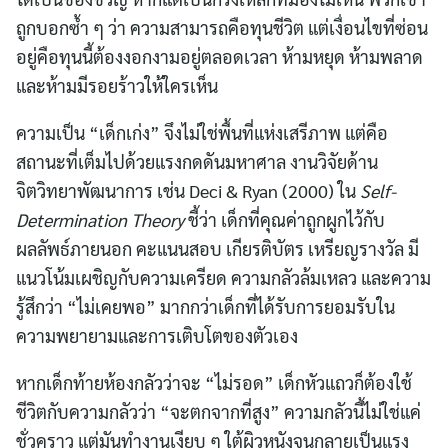
ถูกบอกซ้ำ ๆ ว่า ความสามารถคือทุนชีวิต แต่เงื่อนไขที่ซ่อน
อยู่คือทุนนี้ต้องงอกงามอยู่ตลอดเวลา ห้ามหยุด ห้ามพลาด
และห้ามมีรอยร้าวให้ใครเห็น
ความเป็น “เด็กเก่ง” จึงไม่ใช่พื้นที่แห่งเสรีภาพ แต่คือ
สถานะที่เต็มไปด้วยแรงกดดันมหาศาล งานวิจัยด้าน
จิตวิทยาพัฒนาการ เช่น Deci & Ryan (2000) ใน
Self-
Determination Theory
ชี้ว่า เด็กที่คุณค่าถูกผูกไว้กับ
ผลลัพธ์ภายนอก คะแนนสอบ เกียรติบัตร เหรียญรางวัล มี
แนวโน้มเผชิญกับความเครียด ความกลัวล้มเหลว และความ
รู้สึกว่า “ไม่เคยพอ” มากกว่าเด็กที่ได้รับการยอมรับใน
ความพยายามและการเติบโตของตัวเอง
หากเด็กท้ายห้องกลัวว่าจะ “ไม่รอด” เด็กหัวแถวก็ต้องใช้
ชีวิตกับความกลัวว่า “จะตกจากที่สูง” ความกลัวนี้ไม่ใช่แค่
ชั่วคราว แต่มันทำงานเงียบ ๆ ใต้ผิวหนังจนกลายเป็นแรง