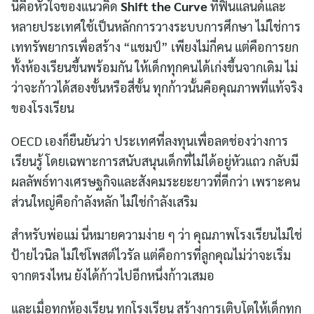
นี่คือหัวใจของแนวคิด
Shift the Curve
ที่ฟินแลนด์และ
หลายประเทศใช้เป็นหลักการวางระบบการศึกษา ไม่ใช่การ
เททรัพยากรเพื่อสร้าง “แชมป์” เพียงไม่กี่คน แต่คือการยก
ทั้งห้องเรียนขึ้นพร้อมกัน ให้เด็กทุกคนได้เก่งขึ้นจากเดิม ไม่
ว่าจะก้าวได้สองขั้นหรือสี่ขั้น ทุกก้าวนั้นคือคุณภาพที่แท้จริง
ของโรงเรียน
OECD เองก็ยืนยันว่า ประเทศที่ลงทุนเพื่อลดช่องว่างการ
เรียนรู้ โดยเฉพาะการสนับสนุนเด็กที่ไม่ได้อยู่หัวแถว กลับมี
ผลลัพธ์ทางเศรษฐกิจและสังคมระยะยาวที่ดีกว่า เพราะคน
ส่วนใหญ่คือกำลังหลัก ไม่ใช่กำลังเสริม
สำหรับพ่อแม่ นี่หมายความง่าย ๆ ว่า คุณภาพโรงเรียนไม่ใช่
ป้ายไวนิล ไม่ใช่โพสต์ไวรัล แต่คือการที่ลูกคุณไม่ว่าจะเริ่ม
จากตรงไหน ยังได้ก้าวไปอีกหนึ่งก้าวเสมอ
และเมื่อทุกห้องเรียน ทุกโรงเรียน สร้างการเติบโตให้เด็กทุก