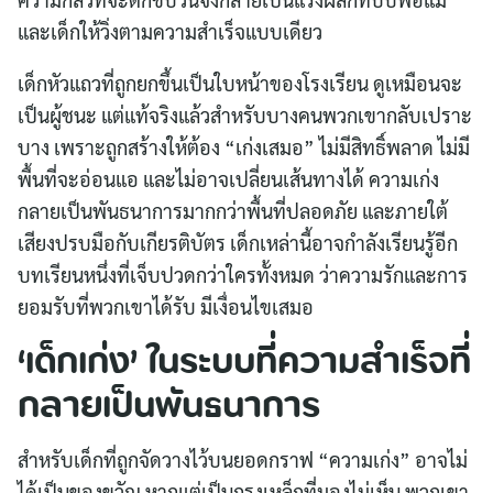
และเด็กให้วิ่งตามความสำเร็จแบบเดียว
เด็กหัวแถวที่ถูกยกขึ้นเป็นใบหน้าของโรงเรียน ดูเหมือนจะ
เป็นผู้ชนะ แต่แท้จริงแล้วสำหรับบางคนพวกเขากลับเปราะ
บาง เพราะถูกสร้างให้ต้อง “เก่งเสมอ” ไม่มีสิทธิ์พลาด ไม่มี
พื้นที่จะอ่อนแอ และไม่อาจเปลี่ยนเส้นทางได้ ความเก่ง
กลายเป็นพันธนาการมากกว่าพื้นที่ปลอดภัย และภายใต้
เสียงปรบมือกับเกียรติบัตร เด็กเหล่านี้อาจกำลังเรียนรู้อีก
บทเรียนหนึ่งที่เจ็บปวดกว่าใครทั้งหมด ว่าความรักและการ
ยอมรับที่พวกเขาได้รับ มีเงื่อนไขเสมอ
‘เด็กเก่ง’ ในระบบที่ความสำเร็จที่
กลายเป็นพันธนาการ
สำหรับเด็กที่ถูกจัดวางไว้บนยอดกราฟ “ความเก่ง” อาจไม่
ได้เป็นของขวัญ หากแต่เป็นกรงเหล็กที่มองไม่เห็น พวกเขา