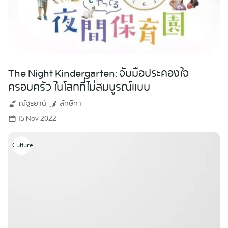
The Night Kindergarten: จับมือประคองใจ
ครอบครัว ในโลกที่ไม่สมบูรณ์แบบ
ณัฐธยาน์
ลักษิกา
15 Nov 2022
Culture