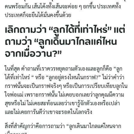
คนพร้อมกัน เส้นโค้งทั้งเส้นจะค่อย ๆ ยกขึ้น ประเทศทั้ง
ประเทศก็จะยืนได้มั่นคงขึ้นด้วย
เลิกถามว่า “ลูกได้ที่เท่าไหร่” แต่
ถามว่า “ลูกเดินมาไกลแค่ไหน
จากเมื่อวาน?”
ในที่สุด คำถามที่เราควรหยุดถามตัวเองและลูกก็คือ “ลูก
ได้ที่เท่าไหร่ “ หรือ “ลูกอยู่ตรงไหนในกราฟ?” ไม่ว่าคำว่า
กราฟนั้นจะเป็นกราฟจริงๆ หรือเป็นการเปรียบเทียบลูกใน
ใจพ่อแม่ เพราะกราฟนั้น ไม่เคยบอกเลยว่าลูกคุณมีความ
สุขหรือไม่ ไม่เคยสะท้อนเลยว่าเขารู้จักตัวเองหรือเปล่า
และไม่เคยการันตีว่าเขาจะรอดในโลกจริง
สิ่งที่สำคัญกว่าคือการถามว่า “ลูกเดินมาไกลแค่ไหนจาก