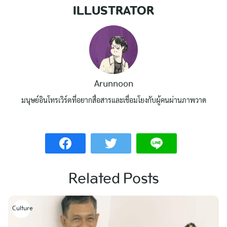
ILLUSTRATOR
Arunnoon
มนุษย์อินโทรเวิร์ตที่อยากสื่อสารและเชื่อมโยงกับผู้คนผ่านภาพวาด
Related Posts
Culture