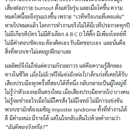
เสี่ยงต่อภาวะ burnout ตั้งแต่วัยรุ่น และเมื่อโตขึ้น ความ
หมดไฟนี้จะยิ่งรุนแรงขึ้น เพราะ “เวทีหรือเกมที่เคยเล่น”
หายไปหมดแล้ว โลกการทำงานจริงไม่ได้มีเวทีประกวดทุกปี
ไม่มีเกียรติบัตร ไม่มีตัวเลือก A B C D ให้ติ๊ก มีเพียงโจทย์ที่
ไม่มีคำตอบชัดเจน ต้องคิดเอง รับผิดชอบเอง และนั่นคือ
สิ่งที่พวกเขาไม่เคยถูกฝึกมาเลย
ผลลัพธ์จึงไม่ใช่แค่ความกังวลถาวร แต่คือความรู้สึกหลง
ทางในชีวิต
เมื่อไม่มีเวทีให้แข่งอีกต่อไป
เด็กเก่งที่เคยได้รับ
เสียงปรบมือทุกครั้งที่สอบได้ที่หนึ่ง กลับกลายเป็นผู้ใหญ่ที่
ไม่รู้ว่าตัวเองจะยืนตรงไหน เมื่อเสียงปรบมือหายไป บางคน
ไม่รู้จะทำอะไรเมื่อไม่มีใครสั่ง ไม่มีโจทย์ ไม่มีการแข่งขัน
พวกเขามักต้องเผชิญ imposter syndrome ทั้งที่ทำงานได้
ดี มีตำแหน่ง มีรายได้ แต่ในใจกลับเต็มไปด้วยคำถามว่า
“ฉันดีพอจริงหรือ?”