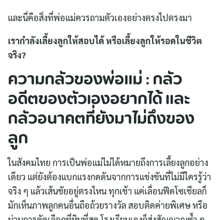
และนี่คือสิ่งที่พ่อแม่ควรถามตัวเองอย่างตรงไปตรงมา
เรากำลังเลี้ยงลูกให้สอบได้ หรือเลี้ยงลูกให้รอดในชีวิต
จริง?
ความกลัวของพ่อแม่ : กลัว
อดีตของตัวเองอยากได้ และ
กลัวอนาคตที่ยังมาไม่ถึงของ
ลูก
ในสังคมไทย การเป็นพ่อแม่ไม่ได้หมายถึงการเลี้ยงลูกอย่าง
เดียว แต่ยังต้องแบกแรงกดดันจากการแข่งขันที่ไม่มีใครรู้ว่า
จริง ๆ แล้วเส้นชัยอยู่ตรงไหน ทุกเช้า แค่เลื่อนฟีดโซเชียลก็
มักเห็นภาพลูกคนอื่นถือถ้วยรางวัล สอบติดค่ายพิเศษ หรือ
ผ่านการคัดเลือกที่หินที่สุด โรงเรียนเองก็ส่งสัญญาณซ้ำ ๆ