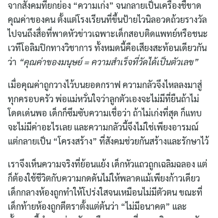
จากสังคมที่ยกย่อง “ความเก่ง” จนกลายเป็นเครื่องชี้ขาด
คุณค่าของคน ตั้งแต่โรงเรียนที่ขึ้นป้ายไวนิลอวดถ้วยรางวัล
ไปจนถึงสื่อที่พาดหัวข่าวเฉพาะเด็กสอบติดแพทย์หรือชนะ
เวทีโอลิมปิกทางวิชาการ ทั้งหมดนี้คือเสียงสะท้อนเดียวกัน
ว่า
“คุณค่าของมนุษย์ = ความสำเร็จที่วัดได้เป็นตัวเลข”
เมื่อคุณค่าถูกวางไว้บนยอดกราฟ ความกลัวจึงไหลลงมาสู่
ทุกครอบครัว พ่อแม่หวั่นใจว่าลูกตัวเองจะไม่มีที่ยืนถ้าไม่
โดดเด่นพอ เด็กก็ซึมซับความเชื่อว่า ถ้าไม่เก่งที่สุด ก็แทบ
จะไม่มีค่าอะไรเลย และความกลัวนี้จึงไม่ใช่เพียงอารมณ์
แต่กลายเป็น “โครงสร้าง” ที่สังคมช่วยกันสร้างและรักษาไว้
เราจึงเห็นความจริงที่ย้อนแย้ง เด็กหัวแถวถูกเฉลิมฉลอง แต่
ก็ต้องใช้ชีวิตกับความกดดันไม่ให้พลาดแม้เพียงก้าวเดียว
เด็กกลางห้องถูกทำให้โปร่งใสจนเหมือนไม่มีตัวตน ขณะที่
เด็กท้ายห้องถูกตีตราตั้งแต่ต้นว่า “ไม่มีอนาคต” และ