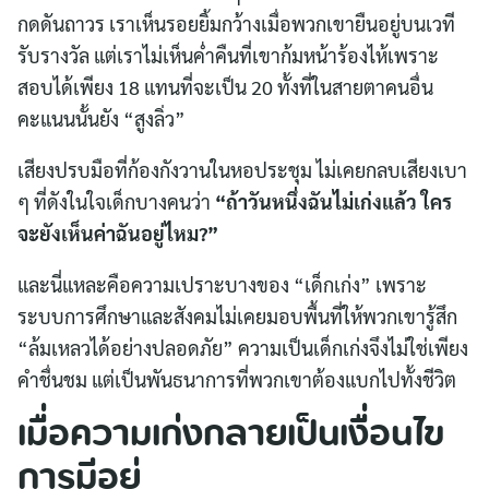
กดดันถาวร เราเห็นรอยยิ้มกว้างเมื่อพวกเขายืนอยู่บนเวที
รับรางวัล แต่เราไม่เห็นค่ำคืนที่เขาก้มหน้าร้องไห้เพราะ
สอบได้เพียง 18 แทนที่จะเป็น 20 ทั้งที่ในสายตาคนอื่น
คะแนนนั้นยัง “สูงลิ่ว”
เสียงปรบมือที่ก้องกังวานในหอประชุม ไม่เคยกลบเสียงเบา
ๆ ที่ดังในใจเด็กบางคนว่า
“ถ้าวันหนึ่งฉันไม่เก่งแล้ว ใคร
จะยังเห็นค่าฉันอยู่ไหม?”
และนี่แหละคือความเปราะบางของ “เด็กเก่ง” เพราะ
ระบบการศึกษาและสังคมไม่เคยมอบพื้นที่ให้พวกเขารู้สึก
“ล้มเหลวได้อย่างปลอดภัย” ความเป็นเด็กเก่งจึงไม่ใช่เพียง
คำชื่นชม แต่เป็นพันธนาการที่พวกเขาต้องแบกไปทั้งชีวิต
เมื่อความเก่งกลายเป็นเงื่อนไข
การมีอยู่