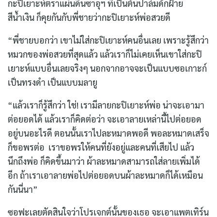
กะปิเยาะห์ตราแผ่นดินซาอุฯ ที่เป็นต้นปาล์มดักฝ้าย
สีน้ำเงิน ก็คุยกันกับพี่ชายว่ากะปิเยาะห์พ่อสวยดี
“พี่ชายบอกว่า เขาไม่ใส่กะปิเยาะห์คนอื่นเลย เพราะรู้สึกว่า
หมวกของพ่อสวยที่สุดแล้ว แล้วเราก็ไม่เคยเห็นเขาใส่กะปิ
เยาะห์แบบอื่นเลยจริงๆ นอกจากอาจจะเป็นแบบซอเกาะก์
เป็นทรงดำ เป็นแบบมลายู
“แล้วเราก็รู้สึกว่า ใช่! เรามีลายกะปิเยาะห์พ่อ น่าจะเอามา
ต่อยอดได้ แล้วเราก็คิดต่อว่า จะเอาลายเหล่านี้ไปต่อยอด
อยู่บนอะไรดี ตอนนั้นเราไปละหมาดพอดี พอละหมาดเสร็จ
ก็ขอพรต่อ เราขอพรให้คนที่ยังอยู่และคนที่เสียไป แล้ว
นึกถึงพ่อ ก็คิดขึ้นมาว่า ผ้าละหมาดสามารถใส่ลายเพิ่มได้
อีก ถ้าเราเอาลายพ่อไปต่อยอดบนผ้าละหมาดก็ได้เหมือน
กันนี่นา”
ซอฟะเลยตัดสินใจว่าโปรเจกต์นั้นของเธอ จะเอาแพตเทิร์น