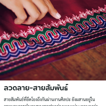
ลวดลาย-สายสัมพันธ์
สายสัมพันธ์ที่ยึดโยงถึงกันผ่านงานศิลปะ ยังผสานอยู่ใน