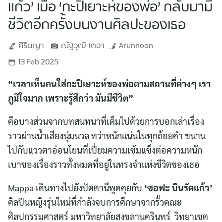
แก้ว’ เมื่อ ‘กะปิเยาะห์ของพ่อ’ กลับมามี
ชีวิตอีกครั้งบนงานศิลปะของเธอ
ศิรินญา
ณัฐวุฒิ
เตจา
Arunnoon
13 Feb 2025
“เวลาเห็นคนใส่กะปิเยาะห์ของพ่อตามสถานที่ต่างๆ เรา
ภูมิใจมาก เพราะรู้สึกว่า มันมีชีวิต”
คือบางส่วนจากบทสนทนาที่เต็มไปด้วยการบอกเล่าเรื่อง
ราวผ่านน้ำเสียงนุ่มนวล ทว่าหนักแน่นในทุกถ้อยคำ ขนาน
ไปกับแววตาอ่อนโยนที่เปี่ยมความเข้มแข็งต่อความหนัก
เบาของเรื่องราวทั้งหมดที่อยู่ในทรงจำแห่งชีวิตของเธอ
Mappa เดินทางไปยังปัตตานีพูดคุยกับ
‘ซอฟะ บินรัตแก้ว’
ศิลปินหญิงรุ่นใหม่ที่กำลังจบการศึกษาจากรั้วคณะ
ศิลปกรรมศาสตร์ มหาวิทยาลัยสงขลานครินทร์ วิทยาเขต