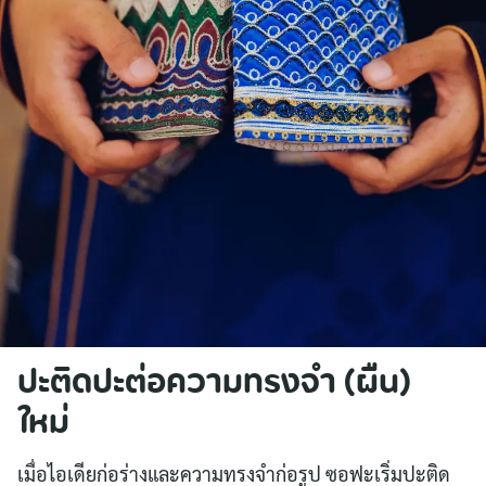
ปะติดปะต่อความทรงจำ (ผืน)
ใหม่
เมื่อไอเดียก่อร่างและความทรงจำก่อรูป ซอฟะเริ่มปะติด