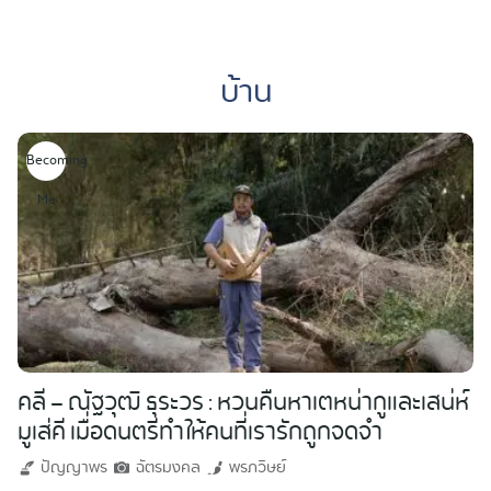
Skip
to
บ้าน
content
Becoming
Me
คลี – ณัฐวุฒิ ธุระวร : หวนคืนหาเตหน่ากูและเสน่ห์
มูเส่คี เมื่อดนตรีทำให้คนที่เรารักถูกจดจำ
ปัญญาพร
ฉัตรมงคล
พรภวิษย์